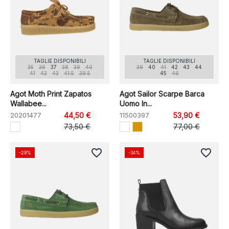
TAGLIE DISPONIBILI
TAGLIE DISPONIBILI
35
36
37
38
39
40
39
40
41
42
43
44
41
42
43
41.5
39.5
45
46
Agot Moth Print Zapatos
Agot Sailor Scarpe Barca
Wallabee...
Uomo In...
20201477
44,50 €
11500397
53,90 €
73,50 €
77,00 €
favorite_border
favorite_border
-29%
-34%