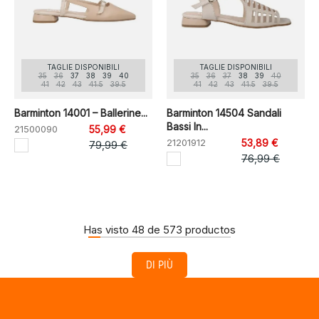
TAGLIE DISPONIBILI
TAGLIE DISPONIBILI
35
36
37
38
39
40
35
36
37
38
39
40
41
42
43
41.5
39.5
41
42
43
41.5
39.5
Barminton 14001 – Ballerine...
Barminton 14504 Sandali
Bassi In...
21500090
55,99 €
21201912
53,89 €
79,99 €
76,99 €
Has visto 48 de 573 productos
DI PIÙ