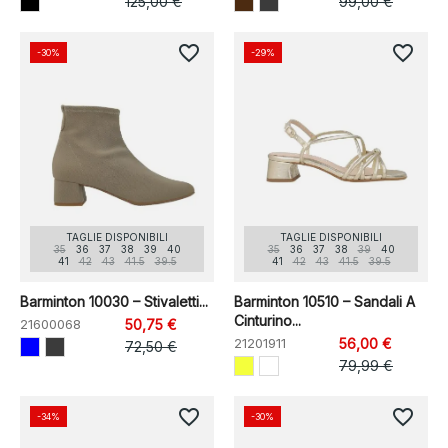
125,00 €
99,00 €
favorite_border
favorite_border
-30%
-29%
TAGLIE DISPONIBILI
TAGLIE DISPONIBILI
35
36
37
38
39
40
35
36
37
38
39
40
41
42
43
41.5
39.5
41
42
43
41.5
39.5
Barminton 10030 – Stivaletti...
Barminton 10510 – Sandali A
Cinturino...
21600068
50,75 €
21201911
56,00 €
72,50 €
79,99 €
favorite_border
favorite_border
-34%
-30%