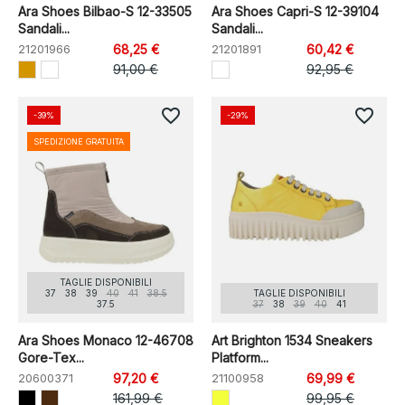
Ara Shoes Bilbao-S 12-33505
Ara Shoes Capri-S 12-39104
Sandali...
Sandali...
21201966
68,25 €
21201891
60,42 €
91,00 €
92,95 €
favorite_border
favorite_border
-39%
-29%
SPEDIZIONE GRATUITA
TAGLIE DISPONIBILI
37
38
39
40
41
38.5
TAGLIE DISPONIBILI
37.5
37
38
39
40
41
Ara Shoes Monaco 12-46708
Art Brighton 1534 Sneakers
Gore-Tex...
Platform...
20600371
97,20 €
21100958
69,99 €
161,99 €
99,95 €