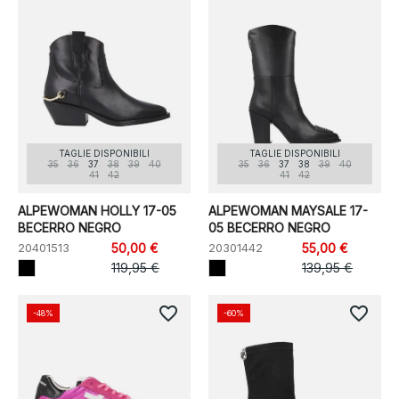
TAGLIE DISPONIBILI
TAGLIE DISPONIBILI
35
36
37
38
39
40
35
36
37
38
39
40
41
42
41
42
ALPEWOMAN HOLLY 17-05
ALPEWOMAN MAYSALE 17-
BECERRO NEGRO
05 BECERRO NEGRO
20401513
50,00 €
20301442
55,00 €
119,95 €
139,95 €
favorite_border
favorite_border
-48%
-60%