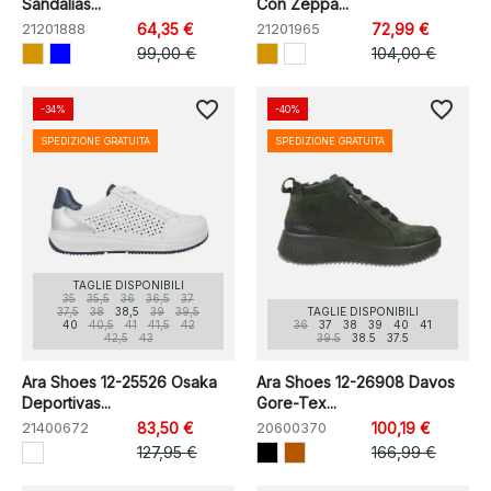
Sandalias...
Con Zeppa...
21201888
64,35 €
21201965
72,99 €
99,00 €
104,00 €
favorite_border
favorite_border
-34%
-40%
SPEDIZIONE GRATUITA
SPEDIZIONE GRATUITA
TAGLIE DISPONIBILI
35
35,5
36
36,5
37
37,5
38
38,5
39
39,5
TAGLIE DISPONIBILI
40
40,5
41
41,5
42
36
37
38
39
40
41
42,5
43
39.5
38.5
37.5
Ara Shoes 12-25526 Osaka
Ara Shoes 12-26908 Davos
Deportivas...
Gore-Tex...
21400672
83,50 €
20600370
100,19 €
127,95 €
166,99 €