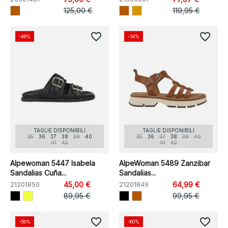
125,00 €
119,95 €
favorite_border
favorite_border
-49%
-34%
TAGLIE DISPONIBILI
TAGLIE DISPONIBILI
35
36
37
38
39
40
35
36
37
38
39
40
41
42
41
42
Alpewoman 5447 Isabela
AlpeWoman 5489 Zanzibar
Sandalias Cuña...
Sandalias...
21201850
45,00 €
21201849
64,99 €
89,95 €
99,95 €
favorite_border
favorite_border
-58%
-60%