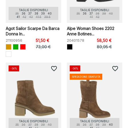
TAGLIE DISPONIBILI
TAGLIE DISPONIBILI
35
36
37
38
39
40
35
36
37
38
39
40
41
42
43
41.5
39.5
41
42
Agot Sailor Scarpe Da Barca
Alpe Woman Shoes 2202
Donna In...
Anne Botines...
21100956
51,50 €
20401578
58,50 €
73,00 €
89,95 €
favorite_border
favorite_border
-34%
-34%
SPEDIZIONE GRATUITA
TAGLIE DISPONIBILI
TAGLIE DISPONIBILI
35
36
37
38
39
40
35
36
37
38
39
40