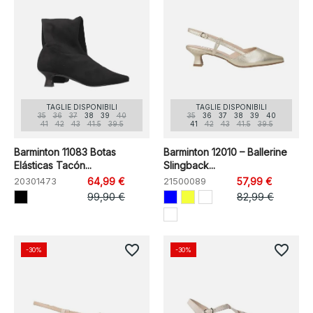
TAGLIE DISPONIBILI
TAGLIE DISPONIBILI
35
36
37
38
39
40
35
36
37
38
39
40
41
42
43
41.5
39.5
41
42
43
41.5
39.5
Barminton 11083 Botas
Barminton 12010 – Ballerine
Elásticas Tacón...
Slingback...
20301473
64,99 €
21500089
57,99 €
99,90 €
82,99 €
favorite_border
favorite_border
-30%
-30%