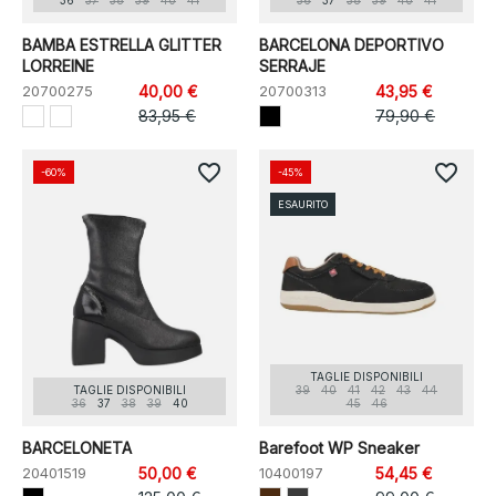
36
37
38
39
40
41
36
37
38
39
40
41
BAMBA ESTRELLA GLITTER
BARCELONA DEPORTIVO
LORREINE
SERRAJE
20700275
40,00 €
20700313
43,95 €
83,95 €
79,90 €
favorite_border
favorite_border
-60%
-45%
ESAURITO
TAGLIE DISPONIBILI
TAGLIE DISPONIBILI
39
40
41
42
43
44
36
37
38
39
40
45
46
BARCELONETA
Barefoot WP Sneaker
20401519
50,00 €
10400197
54,45 €