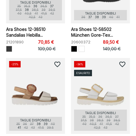
TAGLIE DISPONIBILI
35
35,5
36
36,5
37
37,5
38
38,5
39
39,5
40
40,5
41
41,5
42
TAGLIE DISPONIBILI
42,5
43
36
37
38
39
40
41
Ara Shoes 12-38510
Ara Shoes 12-58502
Sandalias Hebilla...
München Gore-Tex...
21201890
70,85 €
20600372
89,50 €
109,00 €
149,00 €
favorite_border
favorite_border
-25%
-34%
ESAURITO
TAGLIE DISPONIBILI
35
35,5
36
36,5
37
TAGLIE DISPONIBILI
37,5
38
38,5
39
39,5
35
36
37
38
39
40
40
40,5
41
41,5
42
41
42
43
41.5
39.5
42,5
43