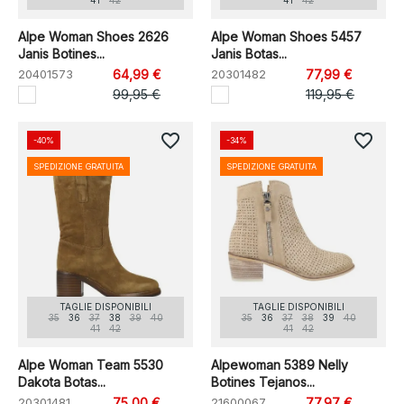
41
42
41
42
Alpe Woman Shoes 2626
Alpe Woman Shoes 5457
Janis Botines...
Janis Botas...
20401573
64,99 €
20301482
77,99 €
99,95 €
119,95 €
favorite_border
favorite_border
-40%
-34%
SPEDIZIONE GRATUITA
SPEDIZIONE GRATUITA
TAGLIE DISPONIBILI
TAGLIE DISPONIBILI
35
36
37
38
39
40
35
36
37
38
39
40
41
42
41
42
Alpe Woman Team 5530
Alpewoman 5389 Nelly
Dakota Botas...
Botines Tejanos...
20301481
75,00 €
21600067
77,97 €