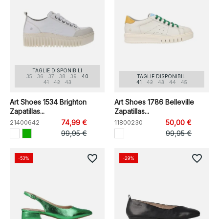
TAGLIE DISPONIBILI
35
36
37
38
39
40
TAGLIE DISPONIBILI
41
42
43
41
42
43
44
45
Art Shoes 1534 Brighton
Art Shoes 1786 Belleville
Zapatillas...
Zapatillas...
21400642
74,99 €
11800230
50,00 €
99,95 €
99,95 €
favorite_border
favorite_border
-53%
-29%