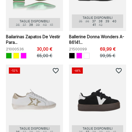
TAGLIE DISPONIBILI
TAGLIE DISPONIBILI
35
36
37
38
39
40
36
37
38
39
40
41
41
42
Bailarinas Zapatos De Vestir
Ballerine Donna Wonders A-
Para...
86141...
21000536
30,00 €
21500099
69,99 €
65,00 €
99,95 €
favorite_border
favorite_border
-52%
-44%
TAGLIE DISPONIBILI
TAGLIE DISPONIBILI