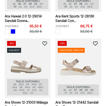
TAGLIE DISPONIBILI
TAGLIE DISPONIBILI
35
36
37
38
39
40
35
36
37
38
39
40
41
42
43
41.5
39.5
41
42
43
41.5
39.5
Ara Hawaii 2.0 12-29014
Ara Kent Sports 12-28136
Sandali Donna...
Sandali Con...
21201963
65,50 €
21201967
69,75 €
93,00 €
93,00 €
favorite_border
favorite_border
-35%
-29%
ESAURITO
SPEDIZIONE GRATUITA
TAGLIE DISPONIBILI
35
35,5
36
36,5
37
37,5
38
38,5
39
39,5
TAGLIE DISPONIBILI
40
40,5
41
41,5
42
35
36
37
38
39
40
42,5
43
41
42
43
41.5
39.5
Ara Shoes 12-21003 Málaga
Ara Shoes 12-21442 Sandali