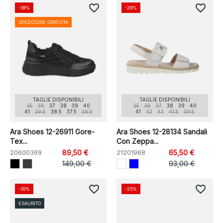
favorite_border
favorite_border
-39%
-29%
SPEDIZIONE GRATUITA
TAGLIE DISPONIBILI
TAGLIE DISPONIBILI
35
36
37
38
39
40
35
36
37
38
39
40
41
39.5
38.5
37.5
36.5
41
42
43
41.5
39.5
Ara Shoes 12-26911 Gore-
Ara Shoes 12-28134 Sandali
Tex...
Con Zeppa...
20600369
89,50 €
21201968
65,50 €
149,00 €
93,00 €
favorite_border
favorite_border
-35%
-25%
ESAURITO