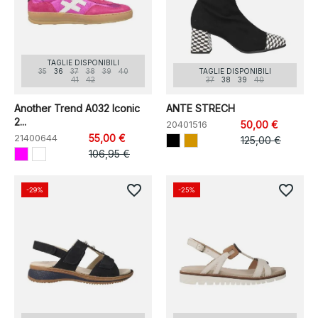
TAGLIE DISPONIBILI
35
36
37
38
39
40
TAGLIE DISPONIBILI
41
42
37
38
39
40
Another Trend A032 Iconic
ANTE STRECH
2...
20401516
50,00 €
21400644
55,00 €
125,00 €
106,95 €
favorite_border
favorite_border
-29%
-25%