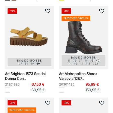
favorite_border
favorite_border
-24%
-39%
SPEDIZIONE GRATUITA
TAGLIE DISPONIBILI
TAGLIE DISPONIBILI
35
36
37
38
39
40
37
38
39
40
41
42
43
41.5
39.5
Art Brighton 1573 Sandali
Art Metropolitan Shoes
Donna Con...
Varsovia 1287...
21201985
67,50 €
20301485
95,99 €
89,95 €
159,95 €
favorite_border
favorite_border
-24%
-49%
SPEDIZIONE GRATUITA