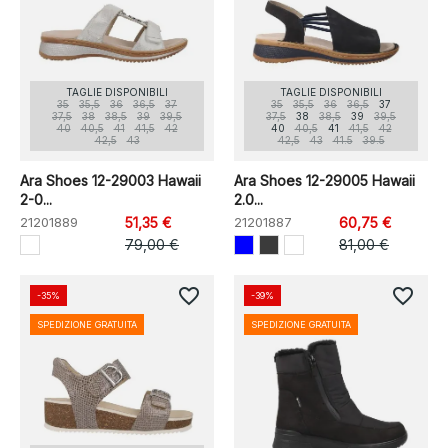
TAGLIE DISPONIBILI
TAGLIE DISPONIBILI
35
35,5
36
36,5
37
35
35,5
36
36,5
37
37,5
38
38,5
39
39,5
37,5
38
38,5
39
39,5
40
40,5
41
41,5
42
40
40,5
41
41,5
42
42,5
43
42,5
43
41.5
39.5
Ara Shoes 12-29003 Hawaii
Ara Shoes 12-29005 Hawaii
2-0...
2.0...
21201889
51,35 €
21201887
60,75 €
79,00 €
81,00 €
favorite_border
favorite_border
-35%
-39%
SPEDIZIONE GRATUITA
SPEDIZIONE GRATUITA