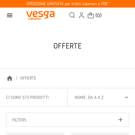
SPEDIZIONE GRATUITA per ordini superiori a 70€*
menu
(
0
)
OFFERTE
home
OFFERTE
CI SONO 573 PRODOTTI
FILTERS