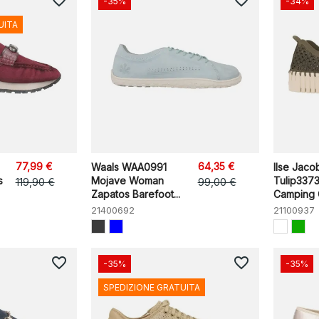
favorite_border
favorite_border
-35%
-34%
UITA
77,99 €
64,35 €
Waals WAA0991
Ilse Jaco
s
Mojave Woman
Tulip337
119,90 €
99,00 €
Zapatos Barefoot...
Camping C
21400692
21100937
favorite_border
favorite_border
-35%
-35%
SPEDIZIONE GRATUITA