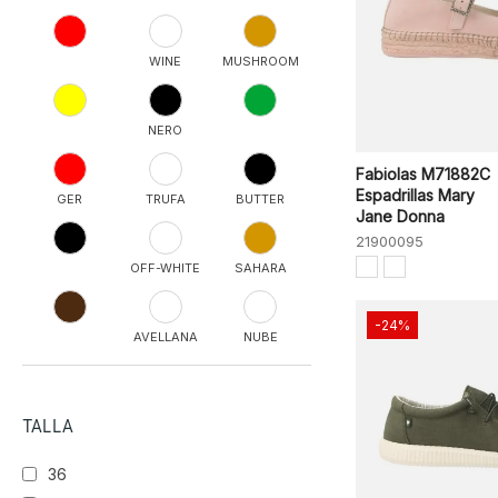
WINE
MUSHROOM
NERO
Fabiolas M71882C
Espadrillas Mary
GER
TRUFA
BUTTER
Jane Donna
21900095
OFF-WHITE
SAHARA
-24%
AVELLANA
NUBE
VINO
TALLA
36
ENCINA
TESTA
ALGA