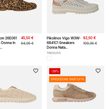
45,50 €
82,50 €
oom 26E061
Pikolinos Vigo W3W-
 Donna In
6841C1 Sneakers
64,95 €
109,95 €
..
Donna Nata...
11800255
favorite_border
favorite_border
-29%
SPEDIZIONE GRATUITA