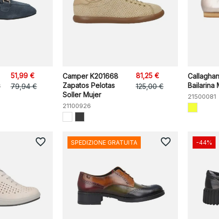
51,99 €
81,25 €
Camper K201668
Callagha
s
Zapatos Pelotas
Bailarina 
79,94 €
125,00 €
Soller Mujer
21500081
21100926
favorite_border
favorite_border
SPEDIZIONE GRATUITA
-44%