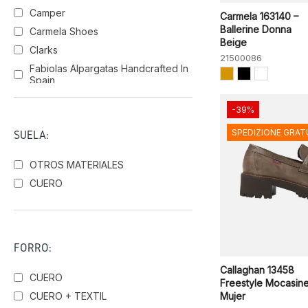
Camper
Carmela 163140 –
Ballerine Donna
Carmela Shoes
Beige
Clarks
21500086
Fabiolas Alpargatas Handcrafted In
Spain
Hey Dude
-39%
Hispanitas
SPEDIZIONE GRAT
SUELA:
Igi&Co
Ilse Jacobsen Hornbaek
OTROS MATERIALES
Legero
CUERO
Luis Gonzalo
Patricia Miller
Pikolinos
FORRO:
Suave
Sunni Sabbi
Callaghan 13458
CUERO
Freestyle Mocasin
Walk in PITAS
CUERO + TEXTIL
Mujer
Wonders