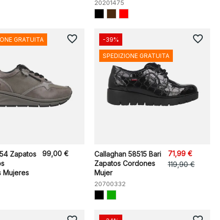
20201475
favorite_border
favorite_border
IONE GRATUITA
-39%
SPEDIZIONE GRATUITA
99,00 €
71,99 €
54 Zapatos
Callaghan 58515 Bari
os
Zapatos Cordones
119,90 €
 Mujeres
Mujer
20700332