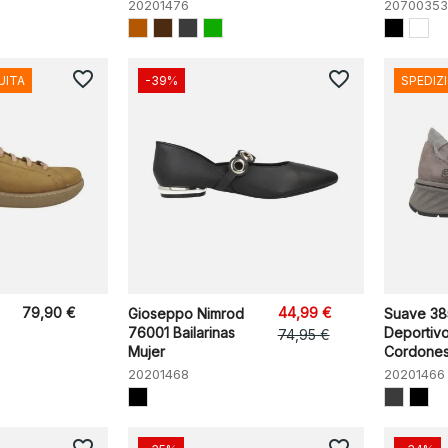
20201476
20700353
favorite_border
favorite_border
UITA
-39%
SPEDIZ
79,90 €
44,99 €
Gioseppo Nimrod
Suave 38
76001 Bailarinas
Deportiv
74,95 €
Mujer
Cordones
20201468
20201466