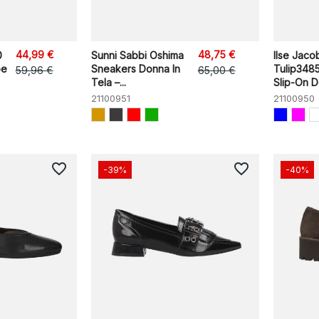
44,99 €
48,75 €
0
Sunni Sabbi Oshima
Ilse Jaco
pe
Sneakers Donna In
Tulip348
59,96 €
65,00 €
Tela –...
Slip-On D
21100951
21100950
favorite_border
favorite_border
-39%
-40%