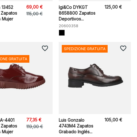
69,00 €
125,00 €
n 13452
Igi&Co DYKGT
 Zapatos
8658800 Zapatos
115,00 €
 Mujer
Deportivos...
20600358
favorite_border
favorite_border
SPEDIZIONE GRATUITA
IONE GRATUITA
77,35 €
105,00 €
A-4401
Luis Gonzalo
1 Zapatos
4743M4 Zapatos
119,00 €
 Mujer
Grabado Inglés...