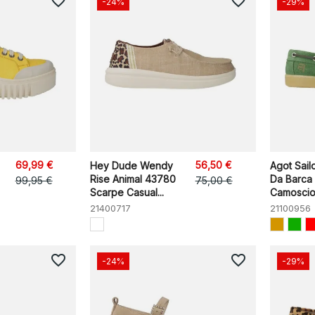
favorite_border
favorite_border
-24%
-29%
69,99 €
56,50 €
Hey Dude Wendy
Agot Sail
Rise Animal 43780
Da Barca
99,95 €
75,00 €
Scarpe Casual...
Camoscio.
21400717
21100956
favorite_border
favorite_border
-24%
-29%