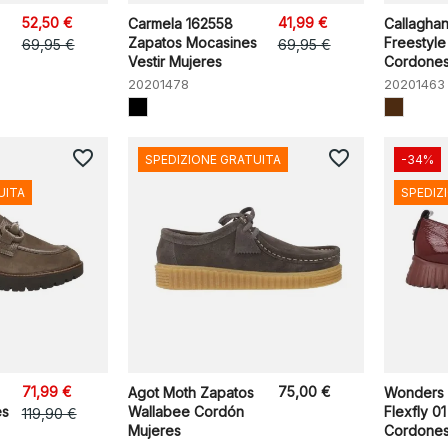
52,50 €
41,99 €
Carmela 162558
Callagha
Zapatos Mocasines
Freestyle
69,95 €
69,95 €
Vestir Mujeres
Cordones
20201478
20201463
favorite_border
favorite_border
SPEDIZIONE GRATUITA
-34%
UITA
SPEDIZ
71,99 €
75,00 €
Agot Moth Zapatos
Wonders 
es
Wallabee Cordón
Flexfly 0
119,90 €
Mujeres
Cordones