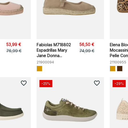
53,99 €
56,50 €
Fabiolas M718802
Elena Bl
Espadrillas Mary
Mocassini
76,99 €
74,99 €
Jane Donna...
Pelle Con.
21900094
21100955
favorite_border
favorite_border
-25%
-29%