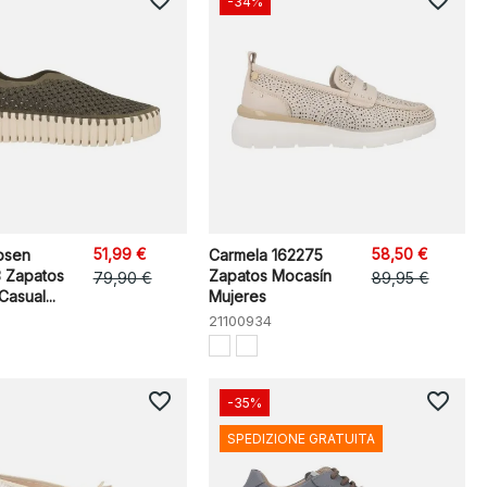
favorite_border
favorite_border
-34%
51,99 €
58,50 €
bsen
Carmela 162275
3 Zapatos
Zapatos Mocasín
79,90 €
89,95 €
asual...
Mujeres
21100934
favorite_border
favorite_border
-35%
SPEDIZIONE GRATUITA