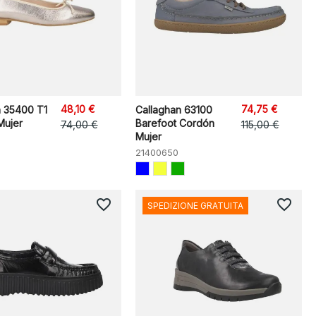
48,10 €
74,75 €
n 35400 T1
Callaghan 63100
Mujer
Barefoot Cordón
74,00 €
115,00 €
Mujer
21400650
favorite_border
favorite_border
SPEDIZIONE GRATUITA