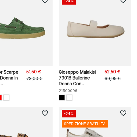
favorite_border
favorite_border
-24%
51,50 €
52,50 €
or Scarpe
Gioseppo Malakisi
 Donna In
79018 Ballerine
73,00 €
69,95 €
..
Donna Con...
21500096
favorite_border
favorite_border
-24%
SPEDIZIONE GRATUITA