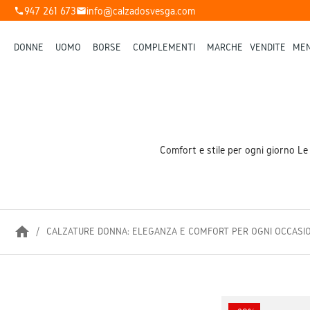
947 261 673
info@calzadosvesga.com
phone
mail
DONNE
UOMO
BORSE
COMPLEMENTI
MARCHE
VENDITE
MEN
Comfort e stile per ogni giorno Le
home
CALZATURE DONNA: ELEGANZA E COMFORT PER OGNI OCCASI