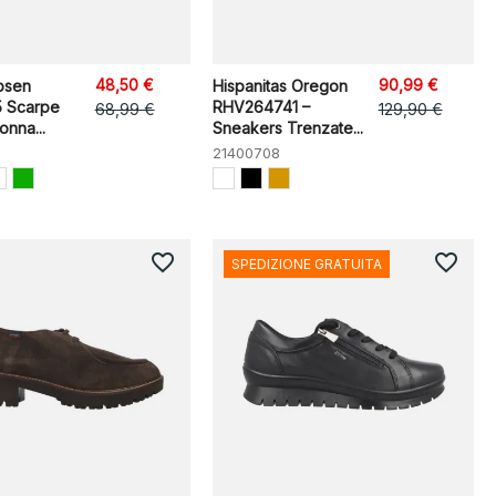
48,50 €
90,99 €
bsen
Hispanitas Oregon
5 Scarpe
RHV264741 –
68,99 €
129,90 €
onna...
Sneakers Trenzate...
21400708
favorite_border
favorite_border
SPEDIZIONE GRATUITA