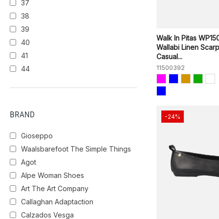
37
38
MANDARINA
FOREST
39
Walk In Pitas WP15
40
Wallabi Linen Scar
DESERT
AZUL CLARO
41
Casual...
11500392
44
DAMASCO
BRAND
-24%
Gioseppo
Waalsbarefoot The Simple Things
Agot
Alpe Woman Shoes
Art The Art Company
Callaghan Adaptaction
Calzados Vesga