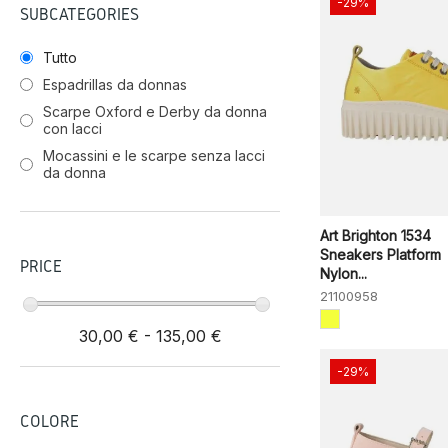
-29%
SUBCATEGORIES
Tutto
Espadrillas da donnas
Scarpe Oxford e Derby da donna
con lacci
Mocassini e le scarpe senza lacci
da donna
Art Brighton 1534
Sneakers Platform
PRICE
Nylon...
21100958
30,00 € - 135,00 €
-29%
COLORE