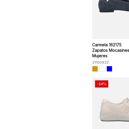
Carmela 162175
Zapatos Mocasine
Mujeres
21100932
-24%