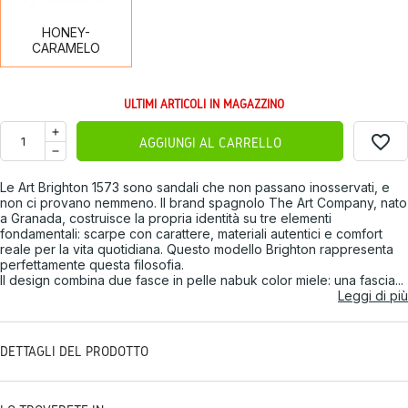
HONEY-
CARAMELO
ULTIMI ARTICOLI IN MAGAZZINO
favorite_border
AGGIUNGI AL CARRELLO
Le Art Brighton 1573 sono sandali che non passano inosservati, e
non ci provano nemmeno. Il brand spagnolo The Art Company, nato
a Granada, costruisce la propria identità su tre elementi
fondamentali: scarpe con carattere, materiali autentici e comfort
reale per la vita quotidiana. Questo modello Brighton rappresenta
perfettamente questa filosofia.
Il design combina due fasce in pelle nabuk color miele: una fascia...
Leggi di più
DETTAGLI DEL PRODOTTO