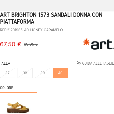
ART BRIGHTON 1573 SANDALI DONNA CON
1
2
3
4
5
6
7
8
9
10
PIATTAFORMA
REF:21201985-40-HONEY-CARAMELO
67,50 €
89,95 €
TALLA
GUIDA ALLE TAGLIE
37
38
39
40
COLORE
HONEY-
CARAMELO