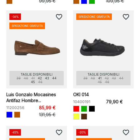
99,95 €
109,95 €
favorite_border
favorite_border
-34%
SPEDIZIONE GRATUITA
SPEDIZIONE GRATUITA
TAGLIE DISPONIBILI
TAGLIE DISPONIBILI
39
40
41
42
43
44
39
40
41
42
43
44
45
46
45
46
Luis Gonzalo Mocasines
OKI 014
Antifaz Hombre...
10400191
79,90 €
11200256
85,99 €
131,95 €
favorite_border
favorite_border
-45%
-20%