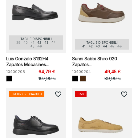
TAGLIE DISPONIBILI
39
40
41
42
43
44
TAGLIE DISPONIBILI
45
46
41
42
43
44
45
46
Luis Gonzalo 8132H4
Sunni Sabbi Shiro 020
Zapatos Mocasines...
Zapatos...
10400208
64,79 €
10400204
49,45 €
107,99 €
89,90 €
favorite_border
favorite_border
SPEDIZIONE GRATUITA
-35%