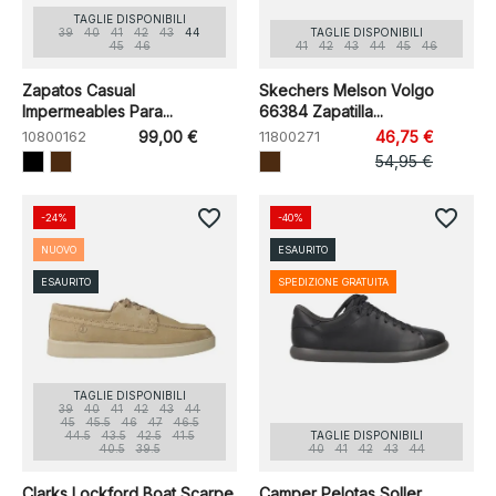
TAGLIE DISPONIBILI
39
40
41
42
43
44
TAGLIE DISPONIBILI
45
46
41
42
43
44
45
46
Zapatos Casual
Skechers Melson Volgo
Impermeables Para...
66384 Zapatilla...
10800162
99,00 €
11800271
46,75 €
54,95 €
favorite_border
favorite_border
-24%
-40%
NUOVO
ESAURITO
ESAURITO
SPEDIZIONE GRATUITA
TAGLIE DISPONIBILI
39
40
41
42
43
44
45
45.5
46
47
46.5
44.5
43.5
42.5
41.5
TAGLIE DISPONIBILI
40.5
39.5
40
41
42
43
44
Clarks Lockford Boat Scarpe
Camper Pelotas Soller