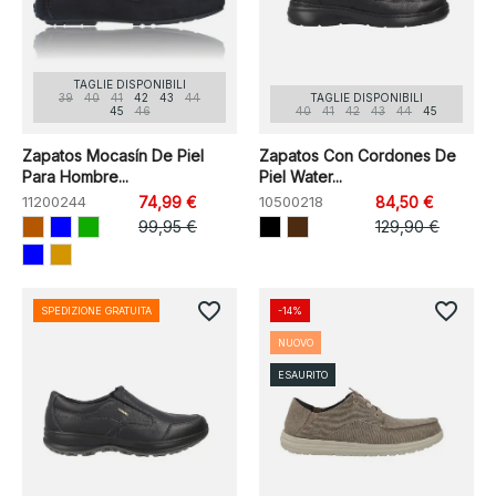
TAGLIE DISPONIBILI
39
40
41
42
43
44
TAGLIE DISPONIBILI
45
46
40
41
42
43
44
45
Zapatos Mocasín De Piel
Zapatos Con Cordones De
Para Hombre...
Piel Water...
11200244
74,99 €
10500218
84,50 €
99,95 €
129,90 €
favorite_border
favorite_border
SPEDIZIONE GRATUITA
-14%
NUOVO
ESAURITO