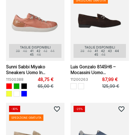
SPEDIZIONE GRATUITA
TAGLIE DISPONIBILI
TAGLIE DISPONIBILI
39
40
41
42
43
44
39
40
41
42
43
44
45
46
45
46
Sunni Sabbi Miyako
Luis Gonzalo 8145H6 –
Sneakers Uomo In...
Mocassini Uomo...
11500388
48,75 €
11200263
87,99 €
65,00 €
125,99 €
favorite_border
favorite_border
-30%
-25%
SPEDIZIONE GRATUITA