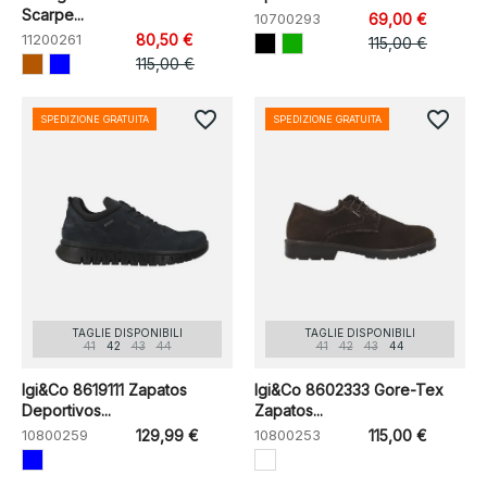
Scarpe...
10700293
69,00 €
11200261
80,50 €
115,00 €
115,00 €
favorite_border
favorite_border
SPEDIZIONE GRATUITA
SPEDIZIONE GRATUITA
TAGLIE DISPONIBILI
TAGLIE DISPONIBILI
41
42
43
44
41
42
43
44
Igi&Co 8619111 Zapatos
Igi&Co 8602333 Gore-Tex
Deportivos...
Zapatos...
10800259
129,99 €
10800253
115,00 €