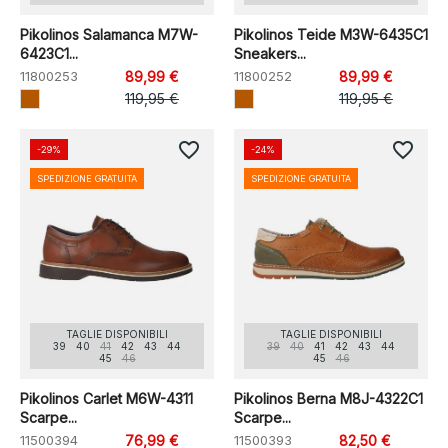
Pikolinos Salamanca M7W-
Pikolinos Teide M3W-6435C1
6423C1...
Sneakers...
11800253
89,99 €
11800252
89,99 €
119,95 €
119,95 €
favorite_border
favorite_border
-29%
-24%
SPEDIZIONE GRATUITA
SPEDIZIONE GRATUITA
TAGLIE DISPONIBILI
TAGLIE DISPONIBILI
39
40
41
42
43
44
39
40
41
42
43
44
45
46
45
46
Pikolinos Carlet M6W-4311
Pikolinos Berna M8J-4322C1
Scarpe...
Scarpe...
11500394
76,99 €
11500393
82,50 €