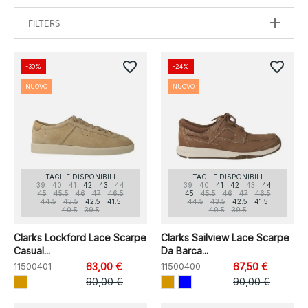
FILTERS
favorite_border
favorite_border
-30%
-24%
NUOVO
NUOVO
TAGLIE DISPONIBILI
TAGLIE DISPONIBILI
39
40
41
42
43
44
39
40
41
42
43
44
45
45.5
46
47
46.5
45
45.5
46
47
46.5
44.5
43.5
42.5
41.5
44.5
43.5
42.5
41.5
40.5
39.5
40.5
39.5
Clarks Lockford Lace Scarpe
Clarks Sailview Lace Scarpe
Casual...
Da Barca...
11500401
63,00 €
11500400
67,50 €
90,00 €
90,00 €