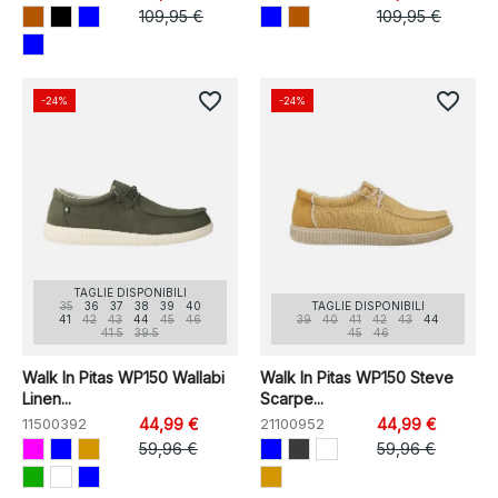
109,95 €
109,95 €
favorite_border
favorite_border
-24%
-24%
TAGLIE DISPONIBILI
35
36
37
38
39
40
TAGLIE DISPONIBILI
41
42
43
44
45
46
39
40
41
42
43
44
41.5
39.5
45
46
Walk In Pitas WP150 Wallabi
Walk In Pitas WP150 Steve
Linen...
Scarpe...
11500392
44,99 €
21100952
44,99 €
59,96 €
59,96 €