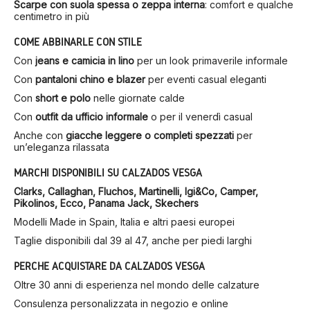
Scarpe con suola spessa o zeppa interna
: comfort e qualche
centimetro in più
COME ABBINARLE CON STILE
Con
jeans e camicia in lino
per un look primaverile informale
Con
pantaloni chino e blazer
per eventi casual eleganti
Con
short e polo
nelle giornate calde
Con
outfit da ufficio informale
o per il venerdì casual
Anche con
giacche leggere o completi spezzati
per
un’eleganza rilassata
MARCHI DISPONIBILI SU CALZADOS VESGA
Clarks, Callaghan, Fluchos, Martinelli, Igi&Co, Camper,
Pikolinos, Ecco, Panama Jack, Skechers
Modelli Made in Spain, Italia e altri paesi europei
Taglie disponibili dal 39 al 47, anche per piedi larghi
PERCHÉ ACQUISTARE DA CALZADOS VESGA
Oltre 30 anni di esperienza nel mondo delle calzature
Consulenza personalizzata in negozio e online