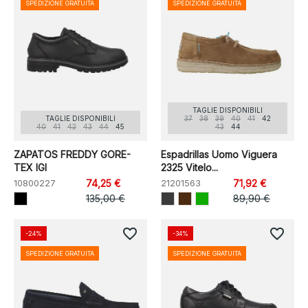
SPEDIZIONE GRATUITA
SPEDIZIONE GRATUITA
TAGLIE DISPONIBILI
TAGLIE DISPONIBILI
37
38
39
40
41
42
40
41
42
43
44
45
43
44
ZAPATOS FREDDY GORE-
Espadrillas Uomo Viguera
TEX IGI
2325 Vitelo...
10800227
74,25 €
21201563
71,92 €
135,00 €
89,90 €
favorite_border
favorite_border
-24%
-34%
SPEDIZIONE GRATUITA
SPEDIZIONE GRATUITA