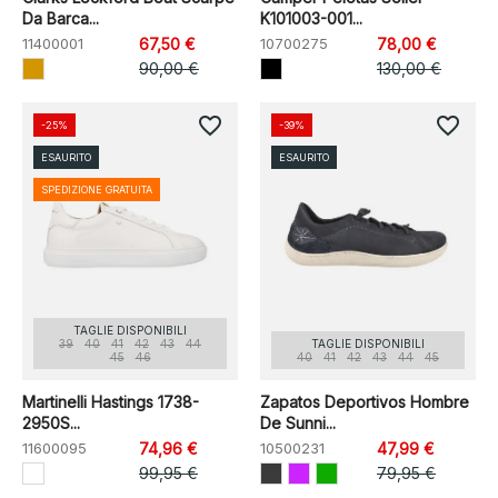
Da Barca...
K101003-001...
11400001
67,50 €
10700275
78,00 €
90,00 €
130,00 €
favorite_border
favorite_border
-25%
-39%
ESAURITO
ESAURITO
SPEDIZIONE GRATUITA
TAGLIE DISPONIBILI
39
40
41
42
43
44
TAGLIE DISPONIBILI
45
46
40
41
42
43
44
45
Martinelli Hastings 1738-
Zapatos Deportivos Hombre
2950S...
De Sunni...
11600095
74,96 €
10500231
47,99 €
99,95 €
79,95 €