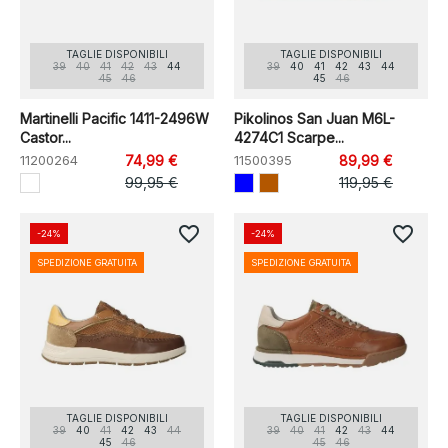
TAGLIE DISPONIBILI
TAGLIE DISPONIBILI
39
40
41
42
43
44
39
40
41
42
43
44
45
46
45
46
Martinelli Pacific 1411-2496W
Pikolinos San Juan M6L-
Castor...
4274C1 Scarpe...
11200264
74,99 €
11500395
89,99 €
99,95 €
119,95 €
favorite_border
favorite_border
-24%
-24%
SPEDIZIONE GRATUITA
SPEDIZIONE GRATUITA
TAGLIE DISPONIBILI
TAGLIE DISPONIBILI
39
40
41
42
43
44
39
40
41
42
43
44
45
46
45
46