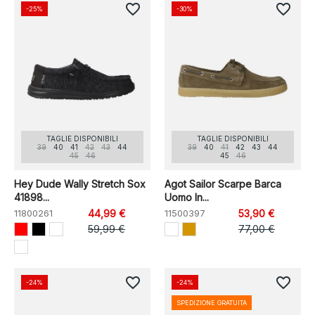
favorite_border
favorite_border
-25%
-30%
TAGLIE DISPONIBILI
TAGLIE DISPONIBILI
39
40
41
42
43
44
39
40
41
42
43
44
45
46
45
46
Hey Dude Wally Stretch Sox
Agot Sailor Scarpe Barca
41898...
Uomo In...
11800261
44,99 €
11500397
53,90 €
59,99 €
77,00 €
favorite_border
favorite_border
-24%
-24%
SPEDIZIONE GRATUITA