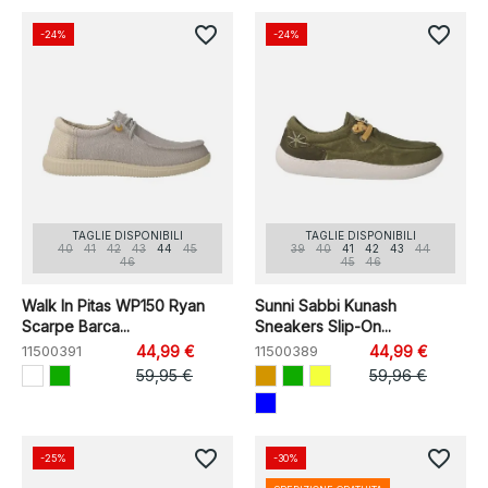
favorite_border
favorite_border
-24%
-24%
TAGLIE DISPONIBILI
TAGLIE DISPONIBILI
40
41
42
43
44
45
39
40
41
42
43
44
46
45
46
Walk In Pitas WP150 Ryan
Sunni Sabbi Kunash
Scarpe Barca...
Sneakers Slip-On...
11500391
44,99 €
11500389
44,99 €
59,95 €
59,96 €
favorite_border
favorite_border
-25%
-30%