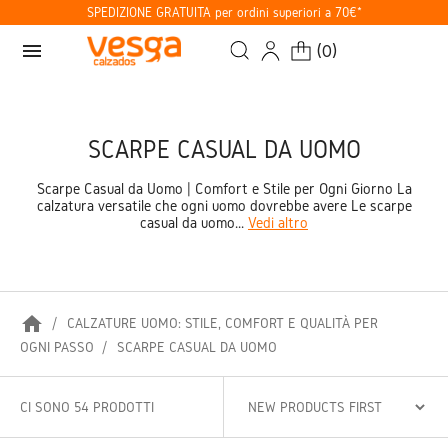
SPEDIZIONE GRATUITA per ordini superiori a 70€*
menu
(
0
)
SCARPE CASUAL DA UOMO
Scarpe Casual da Uomo | Comfort e Stile per Ogni Giorno La
calzatura versatile che ogni uomo dovrebbe avere Le scarpe
casual da uomo...
Vedi altro
home
CALZATURE UOMO: STILE, COMFORT E QUALITÀ PER
OGNI PASSO
SCARPE CASUAL DA UOMO
CI SONO 54 PRODOTTI