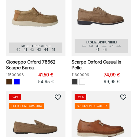
TAGLIE DISPONIBILI
TAGLIE DISPONIBILI
39
40
41
42
43
44
40
41
42
43
44
45
45
46
Gioseppo Orford 78662
Scarpe Oxford Casual In
Scarpe Barca...
Pelle...
11500396
41,50 €
11600099
74,99 €
54,95 €
99,95 €
favorite_border
favorite_border
-24%
-24%
SPEDIZIONE GRATUITA
SPEDIZIONE GRATUITA