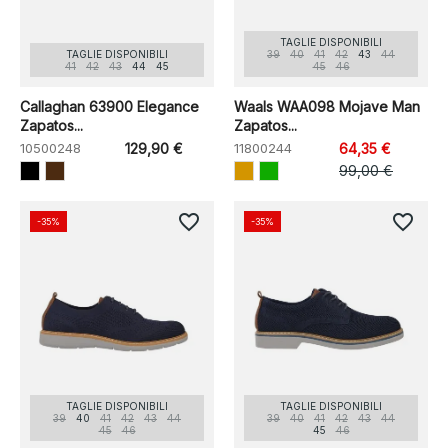
TAGLIE DISPONIBILI
TAGLIE DISPONIBILI
39
40
41
42
43
44
41
42
43
44
45
45
46
Callaghan 63900 Elegance
Waals WAA098 Mojave Man
Zapatos...
Zapatos...
10500248
129,90 €
11800244
64,35 €
99,00 €
favorite_border
favorite_border
-35%
-35%
TAGLIE DISPONIBILI
TAGLIE DISPONIBILI
39
40
41
42
43
44
39
40
41
42
43
44
45
46
45
46