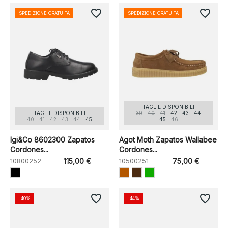
favorite_border
favorite_border
SPEDIZIONE GRATUITA
SPEDIZIONE GRATUITA
TAGLIE DISPONIBILI
TAGLIE DISPONIBILI
39
40
41
42
43
44
40
41
42
43
44
45
45
46
Igi&Co 8602300 Zapatos
Agot Moth Zapatos Wallabee
Cordones...
Cordones...
10800252
115,00 €
10500251
75,00 €
favorite_border
favorite_border
-40%
-44%