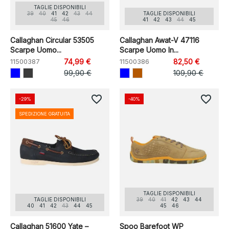
TAGLIE DISPONIBILI
39
40
41
42
43
44
TAGLIE DISPONIBILI
45
46
41
42
43
44
45
Callaghan Circular 53505
Callaghan Awat-V 47116
Scarpe Uomo...
Scarpe Uomo In...
11500387
74,99 €
11500386
82,50 €
99,90 €
109,90 €
favorite_border
favorite_border
-29%
-40%
SPEDIZIONE GRATUITA
TAGLIE DISPONIBILI
TAGLIE DISPONIBILI
39
40
41
42
43
44
40
41
42
43
44
45
45
46
Callaghan 51600 Yate –
Spoo Barefoot WP