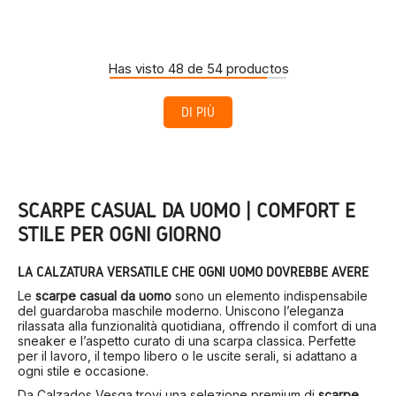
Has visto 48 de 54 productos
DI PIÙ
SCARPE CASUAL DA UOMO | COMFORT E
STILE PER OGNI GIORNO
LA CALZATURA VERSATILE CHE OGNI UOMO DOVREBBE AVERE
Le
scarpe casual da uomo
sono un elemento indispensabile
del guardaroba maschile moderno. Uniscono l’eleganza
rilassata alla funzionalità quotidiana, offrendo il comfort di una
sneaker e l’aspetto curato di una scarpa classica. Perfette
per il lavoro, il tempo libero o le uscite serali, si adattano a
ogni stile e occasione.
Da Calzados Vesga trovi una selezione premium di
scarpe