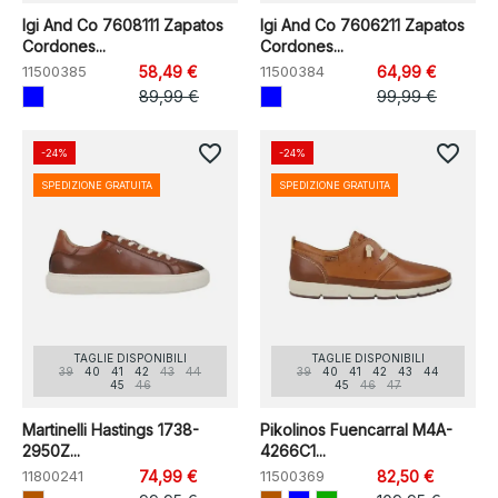
Igi And Co 7608111 Zapatos
Igi And Co 7606211 Zapatos
Cordones...
Cordones...
11500385
58,49 €
11500384
64,99 €
89,99 €
99,99 €
favorite_border
favorite_border
-24%
-24%
SPEDIZIONE GRATUITA
SPEDIZIONE GRATUITA
TAGLIE DISPONIBILI
TAGLIE DISPONIBILI
39
40
41
42
43
44
39
40
41
42
43
44
45
46
45
46
47
Martinelli Hastings 1738-
Pikolinos Fuencarral M4A-
2950Z...
4266C1...
11800241
74,99 €
11500369
82,50 €