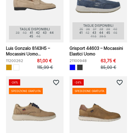
TAGLIE DISPONIBILI
TAGLIE DISPONIBILI
35
36
37
38
39
40
39
40
41
42
43
44
41
42
43
44
45
46
45
46
41.5
39.5
Luis Gonzalo 8143H5 –
Grisport 44603 – Mocassini
Mocassini Uomo...
Elastici Uomo
11200262
81,00 €
21100948
63,75 €
115,99 €
85,00 €
favorite_border
favorite_border
-24%
-24%
SPEDIZIONE GRATUITA
SPEDIZIONE GRATUITA