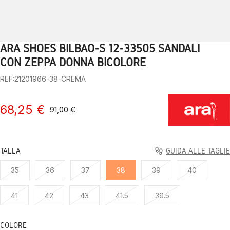
ARA SHOES BILBAO-S 12-33505 SANDALI
1
2
3
4
5
6
7
8
9
10
CON ZEPPA DONNA BICOLORE
REF:21201966-38-CREMA
68,25 €
91,00 €
TALLA
GUIDA ALLE TAGLIE
35
36
37
38
39
40
41
42
43
41.5
39.5
COLORE