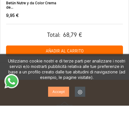
Betún Nutre y da Color Crema
de...
9,95 €
Total:
68,79 €
AÑADIR AL CARRITO
Utilizziamo cookie nostri e di terze parti per analizzare i nostri
servizi e/o mostrarti pubblicità relativa alle tue preferenze in
base a un profilo creato dalle tue abitudini di navigazione (ad
esempio, le pagine visitate).
Accept