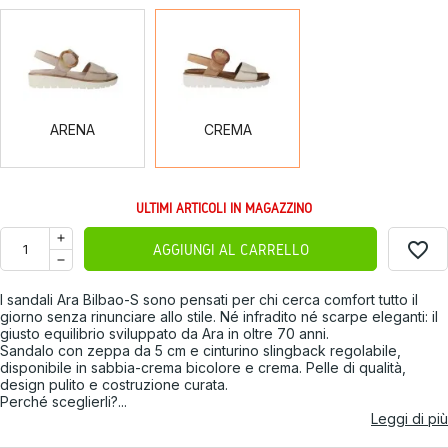
ARENA
CREMA
ARENA
CREMA
ULTIMI ARTICOLI IN MAGAZZINO
favorite_border
AGGIUNGI AL CARRELLO
I sandali Ara Bilbao-S sono pensati per chi cerca comfort tutto il
giorno senza rinunciare allo stile. Né infradito né scarpe eleganti: il
giusto equilibrio sviluppato da Ara in oltre 70 anni.
Sandalo con zeppa da 5 cm e cinturino slingback regolabile,
disponibile in sabbia-crema bicolore e crema. Pelle di qualità,
design pulito e costruzione curata.
Perché sceglierli?...
Leggi di più