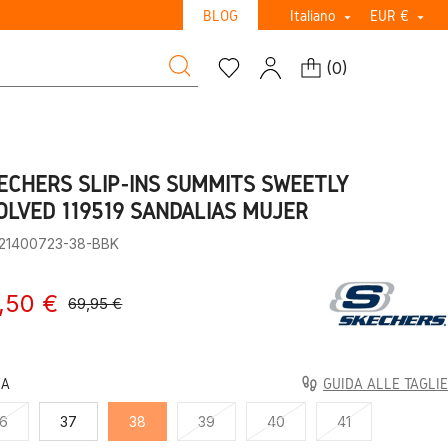
BLOG
Italiano
EUR €


(
0
)
ECHERS SLIP-INS SUMMITS SWEETLY
OLVED 119519 SANDALIAS MUJER
:21400723-38-BBK
,50 €
69,95 €
LA
GUIDA ALLE TAGLIE
6
37
38
39
40
41