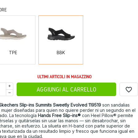
ORE
TPE
BBK
TPE
BBK
ULTIMI ARTICOLI IN MAGAZZINO
favorite_border
AGGIUNGI AL CARRELLO
Skechers Slip-ins Summits Sweetly Evolved 119519
son sandalias
 mujer diseñadas para quien no quiere perder ni un segundo en el
ado. La tecnología
Hands Free Slip-ins®
con Heel Pillow® permite
rselas y quitárselas sin usar las manos — sin desabrochar, sin
harse, sin esfuerzo. La silueta en H-band con parte superior de
a texturizada da un resultado limpio y fresco que funciona igual en
laya que en la ciudad.