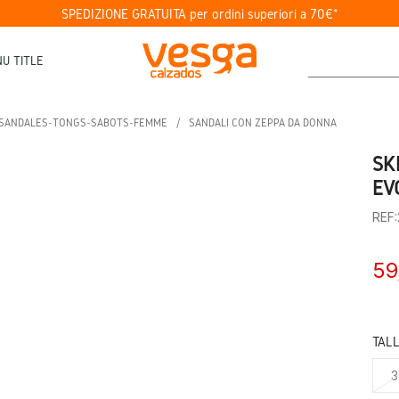
SPEDIZIONE GRATUITA per ordini superiori a 70€*
U TITLE
SANDALES-TONGS-SABOTS-FEMME
SANDALI CON ZEPPA DA DONNA
SK
EV
REF
59
TAL
3