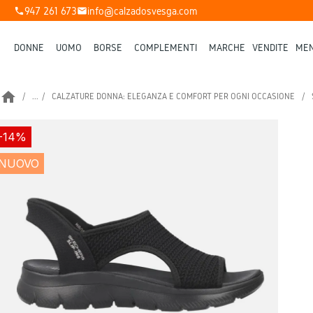
947 261 673
info@calzadosvesga.com
phone
mail
DONNE
UOMO
BORSE
COMPLEMENTI
MARCHE
VENDITE
MEN
home
...
CALZATURE DONNA: ELEGANZA E COMFORT PER OGNI OCCASIONE
-14%
NUOVO