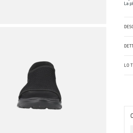
La pl
DES
DET
LO 