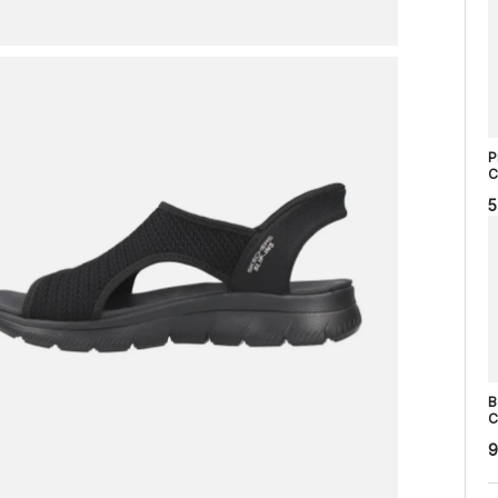
P
C
5
B
C
9