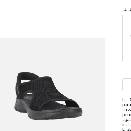
COL
Las
para
calz
poné
agac
mall
la p