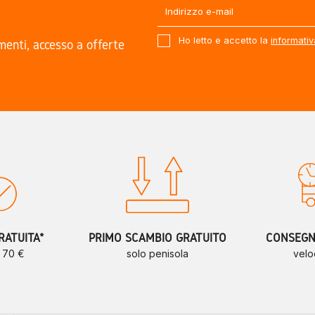
Ho letto e accetto la
informativ
amenti, accesso a offerte
.
RATUITA*
PRIMO SCAMBIO GRATUITO
CONSEGNE
a 70 €
solo penisola
velo