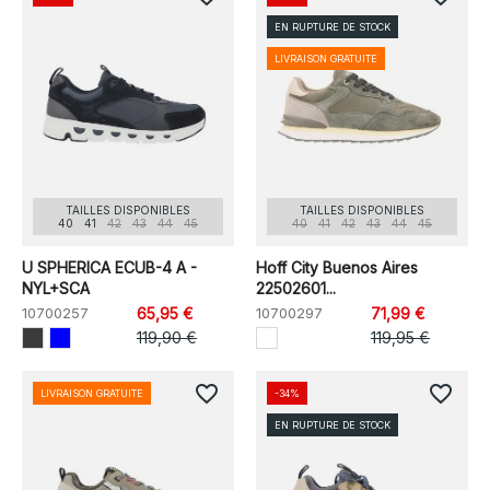
EN RUPTURE DE STOCK
LIVRAISON GRATUITE
TAILLES DISPONIBLES
TAILLES DISPONIBLES
40
41
42
43
44
45
40
41
42
43
44
45
U SPHERICA ECUB-4 A -
Hoff City Buenos Aires
NYL+SCA
22502601...
10700257
65,95 €
10700297
71,99 €
119,90 €
119,95 €
favorite_border
favorite_border
LIVRAISON GRATUITE
-34%
EN RUPTURE DE STOCK