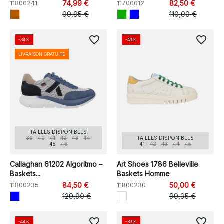
11800241
74,99 €
11700012
82,50 €
99,95 €
110,00 €
favorite_border
favorite_border
-34%
-49%
LIVRAISON GRATUITE
TAILLES DISPONIBLES
39
40
41
42
43
44
TAILLES DISPONIBLES
45
46
41
42
43
44
45
Callaghan 61202 Algoritmo –
Art Shoes 1786 Belleville
Baskets...
Baskets Homme
11800235
84,50 €
11800230
50,00 €
129,90 €
99,95 €
favorite_border
favorite_border
-44%
-39%