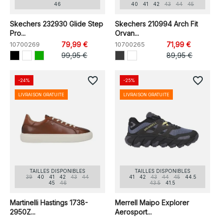
46
40
41
42
43
44
45
Skechers 232930 Glide Step
Skechers 210994 Arch Fit
Pro...
Orvan...
10700269
79,99 €
10700265
71,99 €
99,95 €
89,95 €
favorite_border
favorite_border
-24%
-25%
LIVRAISON GRATUITE
LIVRAISON GRATUITE
TAILLES DISPONIBLES
TAILLES DISPONIBLES
39
40
41
42
43
44
41
42
43
44
45
44.5
45
46
43.5
41.5
Martinelli Hastings 1738-
Merrell Maipo Explorer
2950Z...
Aerosport...