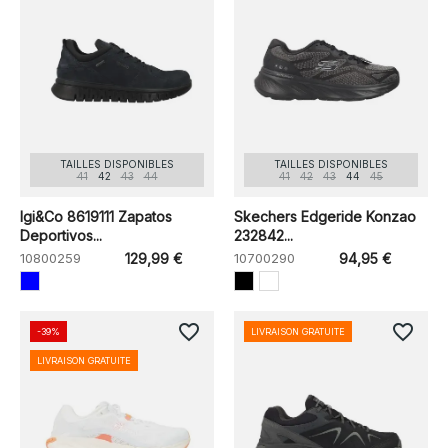
TAILLES DISPONIBLES
TAILLES DISPONIBLES
41
42
43
44
41
42
43
44
45
Igi&Co 8619111 Zapatos
Skechers Edgeride Konzao
Deportivos...
232842...
10800259
129,99 €
10700290
94,95 €
favorite_border
favorite_border
-39%
LIVRAISON GRATUITE
LIVRAISON GRATUITE