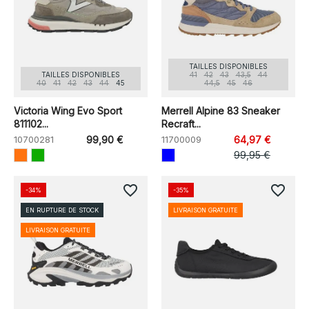
TAILLES DISPONIBLES
TAILLES DISPONIBLES
41
42
43
43,5
44
40
41
42
43
44
45
44,5
45
46
Victoria Wing Evo Sport
Merrell Alpine 83 Sneaker
811102...
Recraft...
10700281
99,90 €
11700009
64,97 €
99,95 €
favorite_border
favorite_border
-34%
-35%
EN RUPTURE DE STOCK
LIVRAISON GRATUITE
LIVRAISON GRATUITE