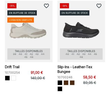
favorite_border
favorite_border
-35%
-34%
EN RUPTURE DE STOCK
EN RUPTURE DE STOCK
LIVRAISON GRATUITE
TAILLES DISPONIBLES
TAILLES DISPONIBLES
39
40
41
42
43
44
40
41
42
43
44
45
45
46
46
Drift Trail
Slip-Ins - Leather-Tex
Bungee
10700254
91,00 €
10700246
58,50 €
140,00 €
89,95 €