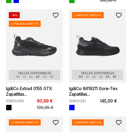
139,95 €
favorite_border
favorite_border
-34%
LIVRAISON GRATUITE
LIVRAISON GRATUITE
TAILLES DISPONIBLES
TAILLES DISPONIBLES
40
41
42
43
44
45
40
41
42
43
44
45
Igi&Co Extra4 0155 GTX
Igi&Co 8619211 Gore-Tex
Zapatillas...
Zapatillas...
10800266
90,99 €
10800261
145,00 €
139,95 €
favorite_border
favorite_border
LIVRAISON GRATUITE
LIVRAISON GRATUITE