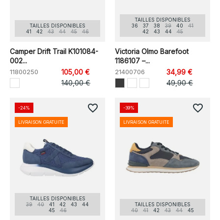
TAILLES DISPONIBLES
TAILLES DISPONIBLES
36
37
38
39
40
41
41
42
43
44
45
46
42
43
44
45
Camper Drift Trail K101084-
Victoria Olmo Barefoot
002...
1186107 –...
11800250
105,00 €
21400706
34,99 €
140,00 €
49,90 €
favorite_border
favorite_border
-24%
-39%
LIVRAISON GRATUITE
LIVRAISON GRATUITE
TAILLES DISPONIBLES
39
40
41
42
43
44
TAILLES DISPONIBLES
45
46
40
41
42
43
44
45