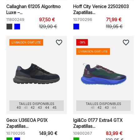
Callaghan 61205 Algoritmo
Hoff City Venice 22502603
Luxe –...
Zapatillas...
11800249
97,50 €
10700296
71,99 €
129,90 €
119,95 €
favorite_border
favorite_border
LIVRAISON GRATUITE
-39%
LIVRAISON GRATUITE
TAILLES DISPONIBLES
TAILLES DISPONIBLES
40
41
42
43
44
45
41
42
43
44
Geox U36EOA PG1X
Igi&Co 0177 Extra4 GTX
Zapatillas...
Zapatillas...
10700295
149,90 €
10800267
83,99 €