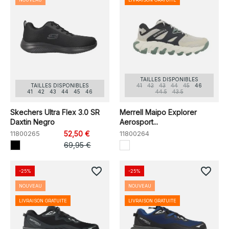
TAILLES DISPONIBLES
TAILLES DISPONIBLES
41
42
43
44
45
46
41
42
43
44
45
46
44.5
43.5
Skechers Ultra Flex 3.0 SR
Merrell Maipo Explorer
Daxtin Negro
Aerosport...
11800265
52,50 €
11800264
69,95 €
favorite_border
favorite_border
-25%
-25%
NOUVEAU
NOUVEAU
LIVRAISON GRATUITE
LIVRAISON GRATUITE