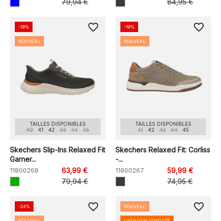
79,94 €
84,95 €
favorite_border
favorite_border
-19%
-19%
NOUVEAU
NOUVEAU
TAILLES DISPONIBLES
TAILLES DISPONIBLES
40
41
42
43
44
45
41
42
43
44
45
Skechers Slip-Ins Relaxed Fit
Skechers Relaxed Fit: Corliss
Garner...
-...
11800268
63,99 €
11800267
59,99 €
79,94 €
74,95 €
favorite_border
favorite_border
-24%
NOUVEAU
NOUVEAU
LIVRAISON GRATUITE