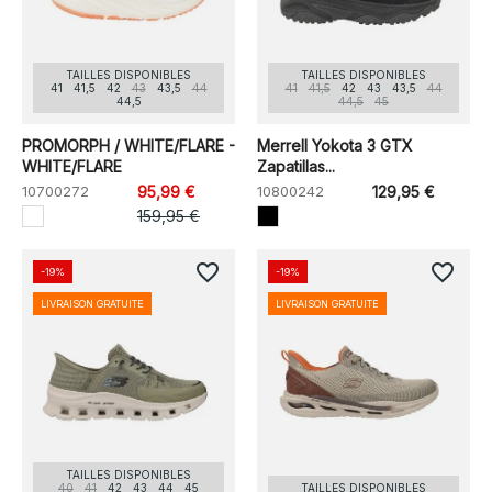
TAILLES DISPONIBLES
TAILLES DISPONIBLES
41
41,5
42
43
43,5
44
41
41,5
42
43
43,5
44
44,5
44,5
45
PROMORPH / WHITE/FLARE -
Merrell Yokota 3 GTX
WHITE/FLARE
Zapatillas...
10700272
95,99 €
10800242
129,95 €
159,95 €
favorite_border
favorite_border
-19%
-19%
LIVRAISON GRATUITE
LIVRAISON GRATUITE
TAILLES DISPONIBLES
40
41
42
43
44
45
TAILLES DISPONIBLES