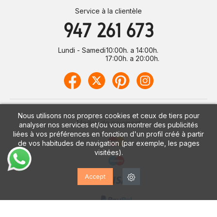
Service à la clientèle
947 261 673
Lundi - Samedi
10:00h. a 14:00h.
17:00h. a 20:00h.
Nous utilisons nos propres cookies et ceux de tiers pour
Modes de paiement
analyser nos services et/ou vous montrer des publicités
liées à vos préférences en fonction d'un profil créé à partir
de vos habitudes de navigation (par exemple, les pages
visitées).
Accept