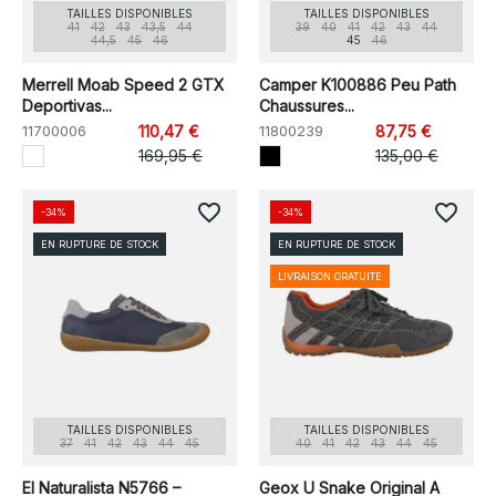
TAILLES DISPONIBLES
TAILLES DISPONIBLES
41
42
43
43,5
44
39
40
41
42
43
44
44,5
45
46
45
46
Merrell Moab Speed 2 GTX
Camper K100886 Peu Path
Deportivas...
Chaussures...
11700006
110,47 €
11800239
87,75 €
169,95 €
135,00 €
favorite_border
favorite_border
-34%
-34%
EN RUPTURE DE STOCK
EN RUPTURE DE STOCK
LIVRAISON GRATUITE
TAILLES DISPONIBLES
TAILLES DISPONIBLES
37
41
42
43
44
45
40
41
42
43
44
45
El Naturalista N5766 –
Geox U Snake Original A