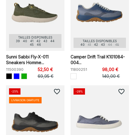
TAILLES DISPONIBLES
39
40
41
42
43
44
TAILLES DISPONIBLES
45
46
40
41
42
43
44
45
Sunni Sabbi Fly-X-011
Camper Drift Trail K101084-
Sneakers Homme...
004...
11500390
52,50 €
11800251
98,00 €
69,95 €
140,00 €
favorite_border
favorite_border
-25%
-29%
LIVRAISON GRATUITE