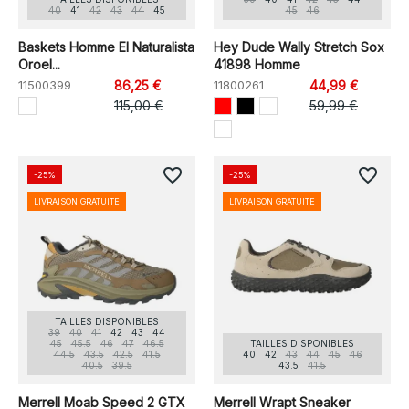
40
41
42
43
44
45
45
46
Baskets Homme El Naturalista
Hey Dude Wally Stretch Sox
Oroel...
41898 Homme
11500399
86,25 €
11800261
44,99 €
115,00 €
59,99 €
favorite_border
favorite_border
-25%
-25%
LIVRAISON GRATUITE
LIVRAISON GRATUITE
TAILLES DISPONIBLES
39
40
41
42
43
44
45
45.5
46
47
46.5
TAILLES DISPONIBLES
44.5
43.5
42.5
41.5
40
42
43
44
45
46
40.5
39.5
43.5
41.5
Merrell Moab Speed 2 GTX
Merrell Wrapt Sneaker