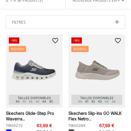
IL Y A 56 PRODUIT(S)
FILTRES
favorite_border
favorite_border
-19%
-19%
NOUVEAU
NOUVEAU
TAILLES DISPONIBLES
TAILLES DISPONIBLES
40
41
42
43
44
45
40
41
42
43
44
45
Skechers Glide-Step Pro
Skechers Slip-Ins GO WALK
Waverra...
Flex Netro...
11800270
63,99 €
11800269
67,99 €