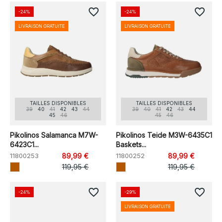
favorite_border
favorite_border
-24%
-24%
LIVRAISON GRATUITE
LIVRAISON GRATUITE
TAILLES DISPONIBLES
TAILLES DISPONIBLES
39
40
41
42
43
44
39
40
41
42
43
44
45
46
45
46
Pikolinos Salamanca M7W-
Pikolinos Teide M3W-6435C1
6423C1...
Baskets...
11800253
89,99 €
11800252
89,99 €
119,95 €
119,95 €
favorite_border
favorite_border
-24%
-29%
LIVRAISON GRATUITE