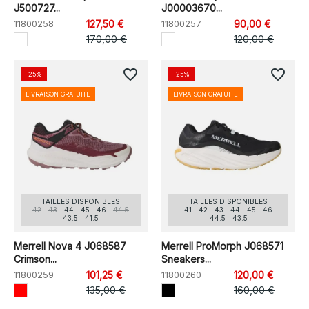
J500727...
J00003670...
11800258
127,50 €
11800257
90,00 €
170,00 €
120,00 €
favorite_border
favorite_border
-25%
-25%
LIVRAISON GRATUITE
LIVRAISON GRATUITE
TAILLES DISPONIBLES
TAILLES DISPONIBLES
42
43
44
45
46
44.5
41
42
43
44
45
46
43.5
41.5
44.5
43.5
Merrell Nova 4 J068587
Merrell ProMorph J068571
Crimson...
Sneakers...
11800259
101,25 €
11800260
120,00 €
135,00 €
160,00 €