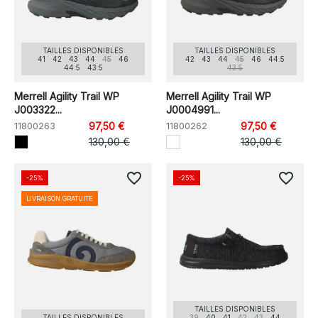
TAILLES DISPONIBLES
TAILLES DISPONIBLES
41
42
43
44
45
46
42
43
44
45
46
44.5
44.5
43.5
43.5
Merrell Agility Trail WP
Merrell Agility Trail WP
J003322...
J0004991...
11800263
97,50 €
11800262
97,50 €
130,00 €
130,00 €
favorite_border
favorite_border
-25%
-25%
LIVRAISON GRATUITE
TAILLES DISPONIBLES
TAILLES DISPONIBLES
39
40
41
42
43
44