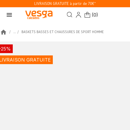
LIVRAISON GRATUITE à partir de 70€*
menu
(
0
)
home
...
BASKETS BASSES ET CHAUSSURES DE SPORT HOMME
-25%
LIVRAISON GRATUITE