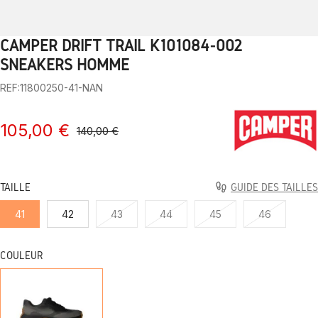
CAMPER DRIFT TRAIL K101084-002
1
2
3
4
5
6
7
8
9
10
SNEAKERS HOMME
REF:11800250-41-NAN
105,00 €
140,00 €
TAILLE
GUIDE DES TAILLES
41
42
43
44
45
46
COULEUR
NAN