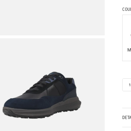
COU
M
DÉT