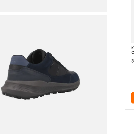
K
C
3