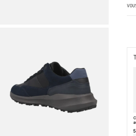
VOU
C
a
5