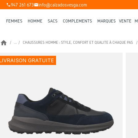
947 261 673
info@calzadosvesga.com
phone
mail
FEMMES
HOMME
SACS
COMPLÉMENTS
MARQUES
VENTE
M
home
...
CHAUSSURES HOMME : STYLE, CONFORT ET QUALITÉ À CHAQUE PAS
LIVRAISON GRATUITE