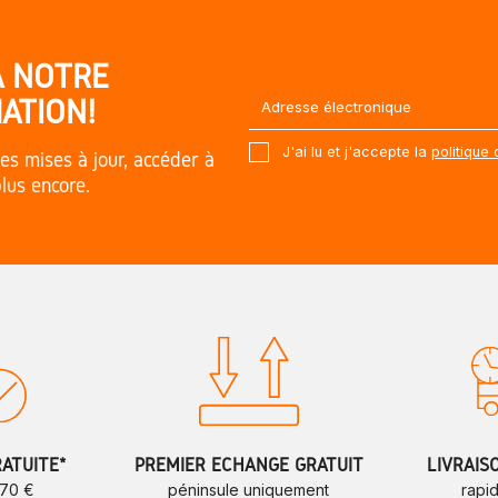
À NOTRE
ATION!
J'ai lu et j'accepte la
politique 
es mises à jour, accéder à
plus encore.
RATUITE*
PREMIER ÉCHANGE GRATUIT
LIVRAIS
 70 €
péninsule uniquement
rapi