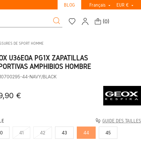
BLOG
Français
EUR €


(
0
)
USSURES DE SPORT HOMME
OX U36EOA PG1X ZAPATILLAS
PORTIVAS AMPHIBIOS HOMBRE
:10700295-44-NAVY/BLACK
9,90 €
LE
GUIDE DES TAILLES
40
41
42
43
44
45