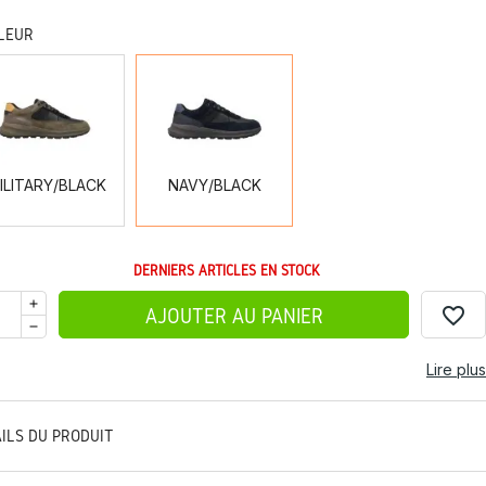
LEUR
MILITARY/BLACK
NAVY/BLACK
ILITARY/BLACK
NAVY/BLACK
DERNIERS ARTICLES EN STOCK
favorite_border
AJOUTER AU PANIER
Lire plus
AILS DU PRODUIT