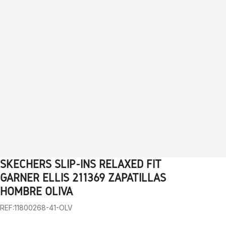
SKECHERS SLIP-INS RELAXED FIT
1
2
3
4
5
6
7
8
9
10
11
12
13
GARNER ELLIS 211369 ZAPATILLAS
HOMBRE OLIVA
REF:11800268-41-OLV