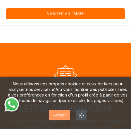
AJOUTER AU PANIER
Nous utilisons nos propres cookies et ceux de tiers pour
analyser nos services et/ou vous montrer des publicités liées
à vos préférences en fonction d'un profil créé à partir de vos
ABONNEZ-VOUS À NOTRE
habitudes de navigation (par exemple, les pages visitées).
LETTRE D'INFORMATION!
Accept
Inscrivez-vous pour recevoir des mises à jour, accéder
à des offres exclusives et bien plus encore.