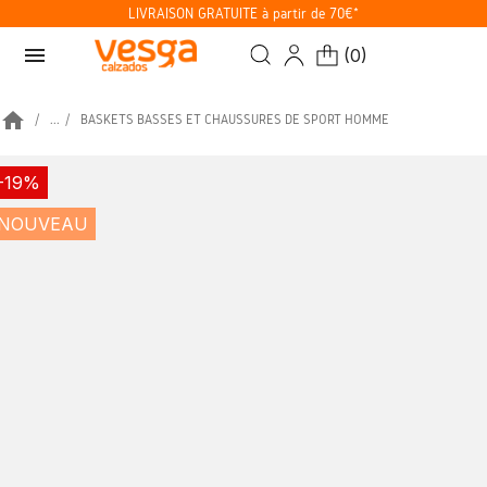
LIVRAISON GRATUITE à partir de 70€*
menu
(
0
)
home
...
BASKETS BASSES ET CHAUSSURES DE SPORT HOMME
-19%
NOUVEAU