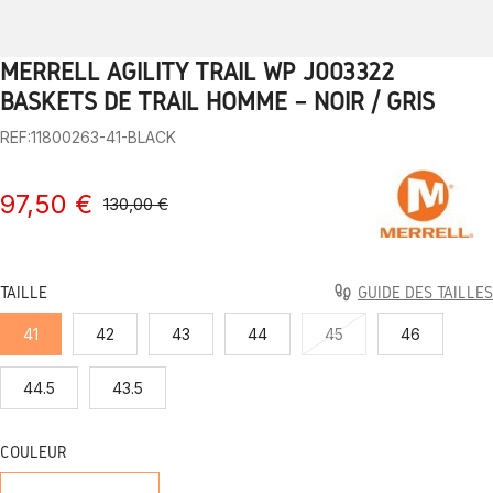
MERRELL AGILITY TRAIL WP J003322
1
2
3
4
5
6
7
8
9
10
BASKETS DE TRAIL HOMME – NOIR / GRIS
REF:11800263-41-BLACK
97,50 €
130,00 €
TAILLE
GUIDE DES TAILLES
41
42
43
44
45
46
44.5
43.5
COULEUR