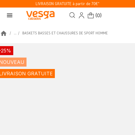
LIVRAISON GRATUITE à partir de 70€*
menu
(
0
)
home
...
BASKETS BASSES ET CHAUSSURES DE SPORT HOMME
-25%
NOUVEAU
LIVRAISON GRATUITE