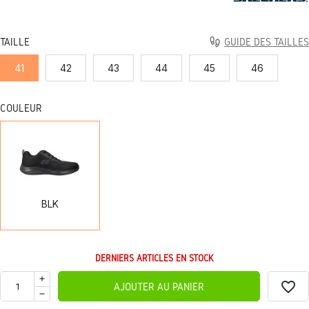
TAILLE
GUIDE DES TAILLES
41
42
43
44
45
46
COULEUR
BLK
BLK
DERNIERS ARTICLES EN STOCK
favorite_border
AJOUTER AU PANIER