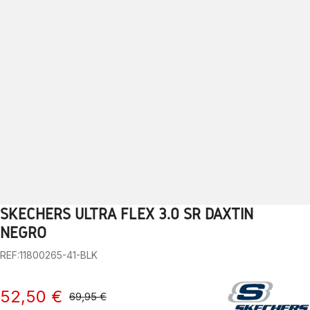
SKECHERS ULTRA FLEX 3.0 SR DAXTIN
1
2
3
4
5
6
7
8
9
10
11
12
13
NEGRO
REF:11800265-41-BLK
52,50 €
69,95 €