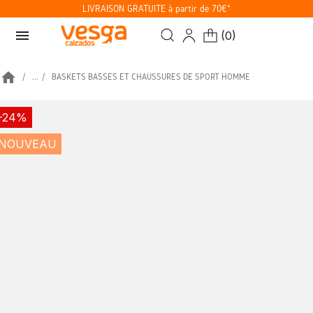
LIVRAISON GRATUITE à partir de 70€*
menu
(
0
)
home
...
BASKETS BASSES ET CHAUSSURES DE SPORT HOMME
-24%
NOUVEAU