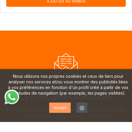
AJOUTER AU PANIER
Nous utilisons nos propres cookies et ceux de tiers pour
analyser nos services et/ou vous montrer des publicités liées
ABONNEZ-VOUS À NOTRE
à vos préférences en fonction d'un profil créé à partir de vos
habitudes de navigation (par exemple, les pages visitées).
LETTRE D'INFORMATION!
Accept
Inscrivez-vous pour recevoir des mises à jour, accéder
à des offres exclusives et bien plus encore.