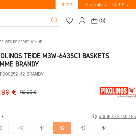
BLOG
Français
EUR €


(
0
)
USSURES DE SPORT HOMME
KOLINOS TEIDE M3W-6435C1 BASKETS
MME BRANDY
:11800252-42-BRANDY
,99 €
119,95 €
LE
GUIDE DES TAILLES
9
40
41
42
43
44