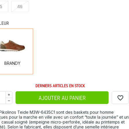
5
46
LEUR
BRANDY
BRANDY
DERNIERS ARTICLES EN STOCK
favorite_border
AJOUTER AU PANIER
Pikolinos Teide M3W-6435C1 sont des baskets pour homme
ues pour la marche en ville avec un confort “toute la journée” et un
e casual soigné (empeigne micro-perforée, idéale au printemps et
té). Selon le fabricant, elles disposent d’une semelle intérieure