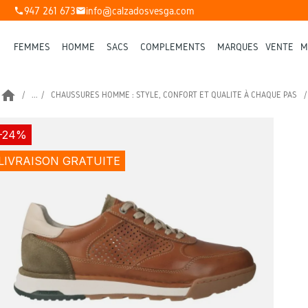
947 261 673
info@calzadosvesga.com
phone
mail
FEMMES
HOMME
SACS
COMPLÉMENTS
MARQUES
VENTE
M
home
...
CHAUSSURES HOMME : STYLE, CONFORT ET QUALITÉ À CHAQUE PAS
-24%
LIVRAISON GRATUITE