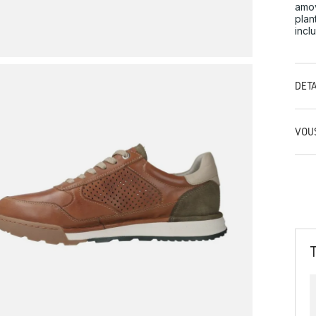
amov
plan
incl
DÉT
VOU