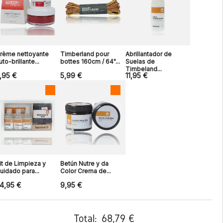
rème nettoyante
Timberland pour
Abrillantador de
uto-brillante...
bottes 160cm / 64"...
Suelas de
Timbeland...
,95 €
5,99 €
11,95 €
it de Limpieza y
Betún Nutre y da
uidado para...
Color Crema de...
4,95 €
9,95 €
Total:
68,79 €