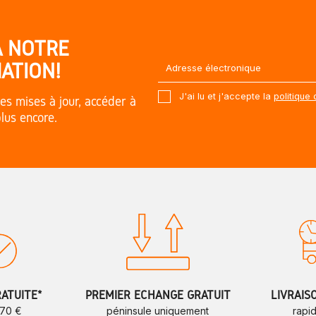
À NOTRE
ATION!
J'ai lu et j'accepte la
politique 
es mises à jour, accéder à
plus encore.
RATUITE*
PREMIER ÉCHANGE GRATUIT
LIVRAIS
 70 €
péninsule uniquement
rapi