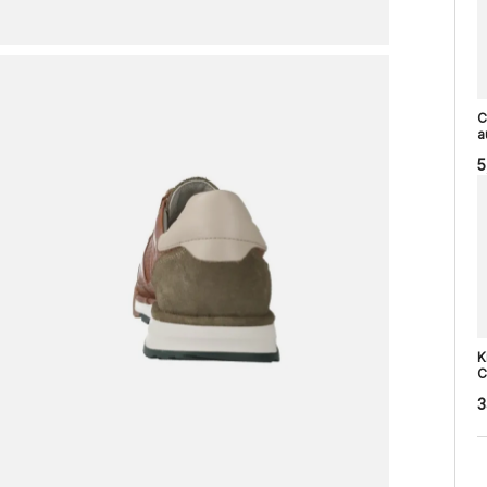
C
a
5
K
C
3