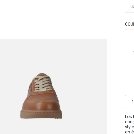
4
COU
Les 
conç
styl
en é