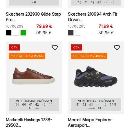
46
40
41
42
43
44
45
Skechers 232930 Glide Step
Skechers 210994 Arch Fit
Pro...
Orvan...
10700269
79,99 €
10700265
71,99 €
99,95 €
89,95 €
favorite_border
favorite_border
-24%
-25%
KOSTENLOSER VERSAND
KOSTENLOSER VERSAND
VERFÜGBARE GRÖSSEN
VERFÜGBARE GRÖSSEN
39
40
41
42
43
44
41
42
43
44
45
44.5
45
46
43.5
41.5
Martinelli Hastings 1738-
Merrell Maipo Explorer
2950Z...
Aerosport...