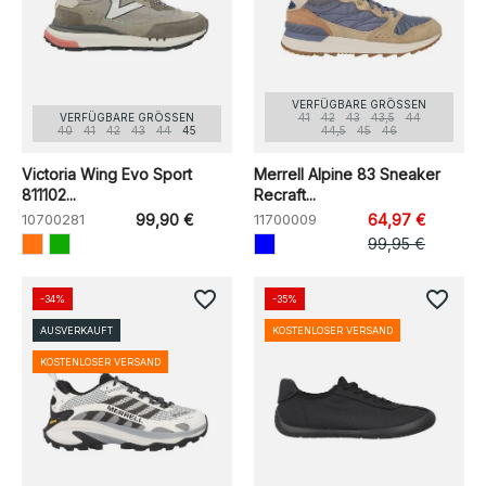
VERFÜGBARE GRÖSSEN
VERFÜGBARE GRÖSSEN
41
42
43
43,5
44
40
41
42
43
44
45
44,5
45
46
Victoria Wing Evo Sport
Merrell Alpine 83 Sneaker
811102...
Recraft...
10700281
99,90 €
11700009
64,97 €
99,95 €
favorite_border
favorite_border
-34%
-35%
AUSVERKAUFT
KOSTENLOSER VERSAND
KOSTENLOSER VERSAND