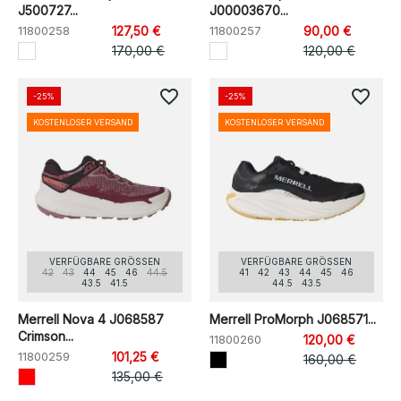
J500727...
J00003670...
11800258
127,50 €
11800257
90,00 €
170,00 €
120,00 €
favorite_border
favorite_border
-25%
-25%
KOSTENLOSER VERSAND
KOSTENLOSER VERSAND
VERFÜGBARE GRÖSSEN
VERFÜGBARE GRÖSSEN
42
43
44
45
46
44.5
41
42
43
44
45
46
43.5
41.5
44.5
43.5
Merrell Nova 4 J068587
Merrell ProMorph J068571...
Crimson...
11800260
120,00 €
11800259
101,25 €
160,00 €
135,00 €