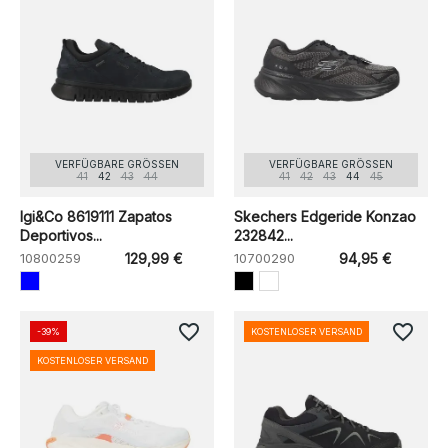
VERFÜGBARE GRÖSSEN
VERFÜGBARE GRÖSSEN
41
42
43
44
41
42
43
44
45
Igi&Co 8619111 Zapatos
Skechers Edgeride Konzao
Deportivos...
232842...
10800259
129,99 €
10700290
94,95 €
favorite_border
favorite_border
-39%
KOSTENLOSER VERSAND
KOSTENLOSER VERSAND