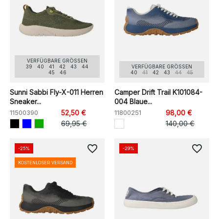
VERFÜGBARE GRÖSSEN
39
40
41
42
43
44
VERFÜGBARE GRÖSSEN
45
46
40
41
42
43
44
45
Sunni Sabbi Fly-X-011 Herren
Camper Drift Trail K101084-
Sneaker...
004 Blaue...
11500390
52,50 €
11800251
98,00 €
69,95 €
140,00 €
favorite_border
favorite_border
-25%
-29%
KOSTENLOSER VERSAND