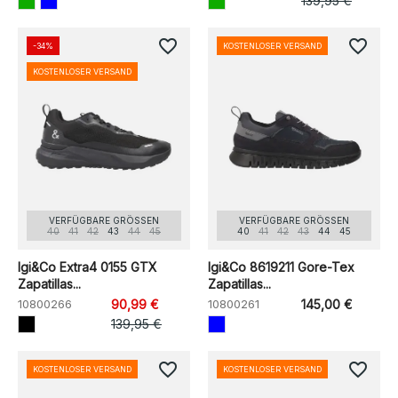
139,95 €
favorite_border
favorite_border
-34%
KOSTENLOSER VERSAND
KOSTENLOSER VERSAND
VERFÜGBARE GRÖSSEN
VERFÜGBARE GRÖSSEN
40
41
42
43
44
45
40
41
42
43
44
45
Igi&Co Extra4 0155 GTX
Igi&Co 8619211 Gore-Tex
Zapatillas...
Zapatillas...
10800266
90,99 €
10800261
145,00 €
139,95 €
favorite_border
favorite_border
KOSTENLOSER VERSAND
KOSTENLOSER VERSAND