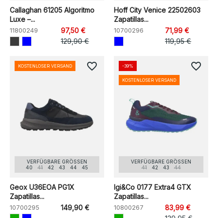
Callaghan 61205 Algoritmo
Hoff City Venice 22502603
Luxe –...
Zapatillas...
11800249
97,50 €
10700296
71,99 €
129,90 €
119,95 €
favorite_border
favorite_border
KOSTENLOSER VERSAND
-39%
KOSTENLOSER VERSAND
VERFÜGBARE GRÖSSEN
VERFÜGBARE GRÖSSEN
40
41
42
43
44
45
41
42
43
44
Geox U36EOA PG1X
Igi&Co 0177 Extra4 GTX
Zapatillas...
Zapatillas...
10700295
149,90 €
10800267
83,99 €