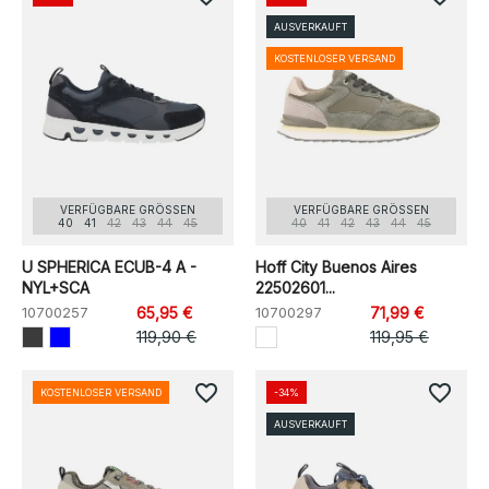
AUSVERKAUFT
KOSTENLOSER VERSAND
VERFÜGBARE GRÖSSEN
VERFÜGBARE GRÖSSEN
40
41
42
43
44
45
40
41
42
43
44
45
U SPHERICA ECUB-4 A -
Hoff City Buenos Aires
NYL+SCA
22502601...
10700257
65,95 €
10700297
71,99 €
119,90 €
119,95 €
favorite_border
favorite_border
KOSTENLOSER VERSAND
-34%
AUSVERKAUFT