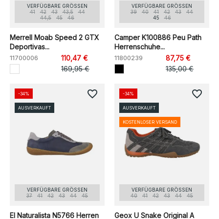
VERFÜGBARE GRÖSSEN
VERFÜGBARE GRÖSSEN
41
42
43
43,5
44
39
40
41
42
43
44
44,5
45
46
45
46
Merrell Moab Speed 2 GTX
Camper K100886 Peu Path
Deportivas...
Herrenschuhe...
11700006
110,47 €
11800239
87,75 €
169,95 €
135,00 €
favorite_border
favorite_border
-34%
-34%
AUSVERKAUFT
AUSVERKAUFT
KOSTENLOSER VERSAND
VERFÜGBARE GRÖSSEN
VERFÜGBARE GRÖSSEN
37
41
42
43
44
45
40
41
42
43
44
45
El Naturalista N5766 Herren
Geox U Snake Original A