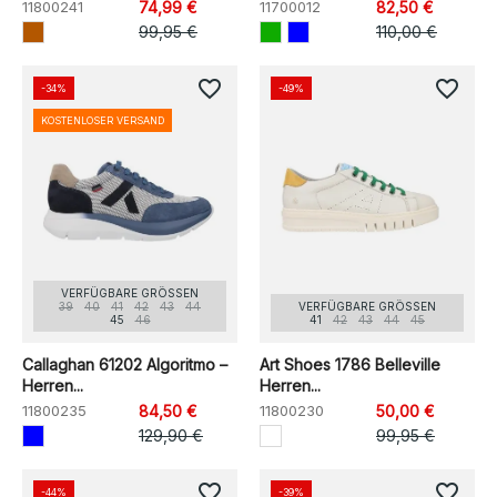
11800241
74,99 €
11700012
82,50 €
99,95 €
110,00 €
favorite_border
favorite_border
-34%
-49%
KOSTENLOSER VERSAND
VERFÜGBARE GRÖSSEN
39
40
41
42
43
44
VERFÜGBARE GRÖSSEN
45
46
41
42
43
44
45
Callaghan 61202 Algoritmo –
Art Shoes 1786 Belleville
Herren...
Herren...
11800235
84,50 €
11800230
50,00 €
129,90 €
99,95 €
favorite_border
favorite_border
-44%
-39%