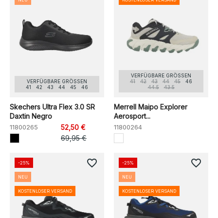
VERFÜGBARE GRÖSSEN
VERFÜGBARE GRÖSSEN
41
42
43
44
45
46
41
42
43
44
45
46
44.5
43.5
Skechers Ultra Flex 3.0 SR
Merrell Maipo Explorer
Daxtin Negro
Aerosport...
11800265
52,50 €
11800264
69,95 €
favorite_border
favorite_border
-25%
-25%
NEU
NEU
KOSTENLOSER VERSAND
KOSTENLOSER VERSAND