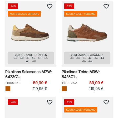
favorite_border
favorite_border
-24%
-24%
KOSTENLOSER VERSAND
KOSTENLOSER VERSAND
VERFÜGBARE GRÖSSEN
VERFÜGBARE GRÖSSEN
39
40
41
42
43
44
39
40
41
42
43
44
45
46
45
46
Pikolinos Salamanca M7W-
Pikolinos Teide M3W-
6423C1...
6435C1...
11800253
89,99 €
11800252
89,99 €
119,95 €
119,95 €
favorite_border
favorite_border
-24%
-29%
KOSTENLOSER VERSAND