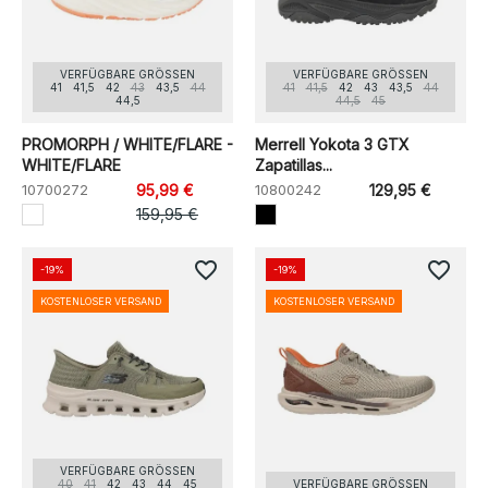
VERFÜGBARE GRÖSSEN
VERFÜGBARE GRÖSSEN
41
41,5
42
43
43,5
44
41
41,5
42
43
43,5
44
44,5
44,5
45
PROMORPH / WHITE/FLARE -
Merrell Yokota 3 GTX
WHITE/FLARE
Zapatillas...
10700272
95,99 €
10800242
129,95 €
159,95 €
favorite_border
favorite_border
-19%
-19%
KOSTENLOSER VERSAND
KOSTENLOSER VERSAND
VERFÜGBARE GRÖSSEN
40
41
42
43
44
45
VERFÜGBARE GRÖSSEN