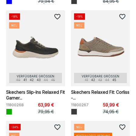
79,94 €
84,95 €
favorite_border
favorite_border
-19%
-19%
NEU
NEU
VERFÜGBARE GRÖSSEN
VERFÜGBARE GRÖSSEN
40
41
42
43
44
45
41
42
43
44
45
Skechers Slip-Ins Relaxed Fit
Skechers Relaxed Fit: Corliss
Garner...
-...
11800268
63,99 €
11800267
59,99 €
79,95 €
74,95 €
favorite_border
favorite_border
-24%
NEU
NEU
KOSTENLOSER VERSAND