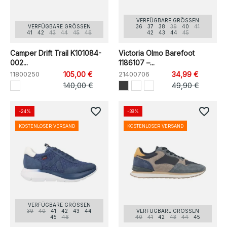
VERFÜGBARE GRÖSSEN
VERFÜGBARE GRÖSSEN
36
37
38
39
40
41
41
42
43
44
45
46
42
43
44
45
Camper Drift Trail K101084-
Victoria Olmo Barefoot
002...
1186107 –...
11800250
105,00 €
21400706
34,99 €
140,00 €
49,90 €
favorite_border
favorite_border
-24%
-39%
KOSTENLOSER VERSAND
KOSTENLOSER VERSAND
VERFÜGBARE GRÖSSEN
39
40
41
42
43
44
VERFÜGBARE GRÖSSEN
45
46
40
41
42
43
44
45