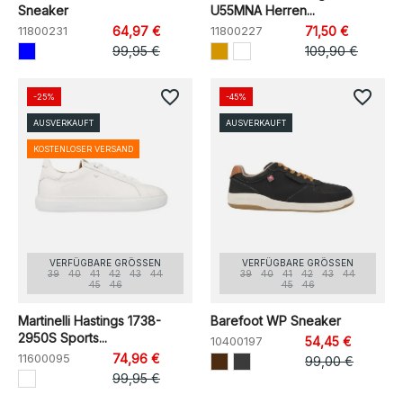
Sneaker
U55MNA Herren...
11800231
64,97 €
11800227
71,50 €
99,95 €
109,90 €
favorite_border
favorite_border
-25%
-45%
AUSVERKAUFT
AUSVERKAUFT
KOSTENLOSER VERSAND
VERFÜGBARE GRÖSSEN
VERFÜGBARE GRÖSSEN
39
40
41
42
43
44
39
40
41
42
43
44
45
46
45
46
Martinelli Hastings 1738-
Barefoot WP Sneaker
2950S Sports...
10400197
54,45 €
11600095
74,96 €
99,00 €
99,95 €