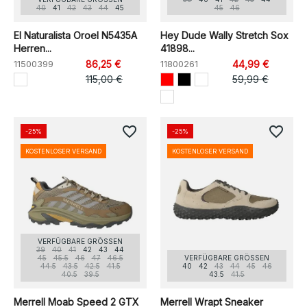
40
41
42
43
44
45
45
46
El Naturalista Oroel N5435A
Hey Dude Wally Stretch Sox
Herren...
41898...
11500399
86,25 €
11800261
44,99 €
115,00 €
59,99 €
favorite_border
favorite_border
-25%
-25%
KOSTENLOSER VERSAND
KOSTENLOSER VERSAND
VERFÜGBARE GRÖSSEN
39
40
41
42
43
44
45
45.5
46
47
46.5
VERFÜGBARE GRÖSSEN
44.5
43.5
42.5
41.5
40
42
43
44
45
46
40.5
39.5
43.5
41.5
Merrell Moab Speed 2 GTX
Merrell Wrapt Sneaker