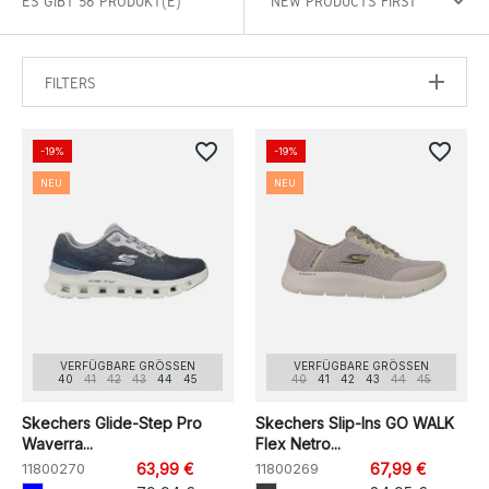
ES GIBT 56 PRODUKT(E)
FILTERS
favorite_border
favorite_border
-19%
-19%
NEU
NEU
VERFÜGBARE GRÖSSEN
VERFÜGBARE GRÖSSEN
40
41
42
43
44
45
40
41
42
43
44
45
Skechers Glide-Step Pro
Skechers Slip-Ins GO WALK
Waverra...
Flex Netro...
11800270
63,99 €
11800269
67,99 €