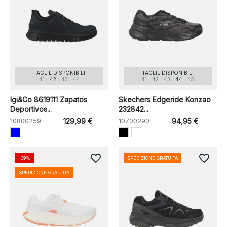
TAGLIE DISPONIBILI
TAGLIE DISPONIBILI
41
42
43
44
41
42
43
44
45
Igi&Co 8619111 Zapatos
Skechers Edgeride Konzao
Deportivos...
232842...
10800259
129,99 €
10700290
94,95 €
favorite_border
favorite_border
-39%
SPEDIZIONE GRATUITA
SPEDIZIONE GRATUITA