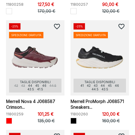
11800258
127,50 €
11800257
90,00 €
170,00 €
120,00 €
favorite_border
favorite_border
-25%
-25%
SPEDIZIONE GRATUITA
SPEDIZIONE GRATUITA
TAGLIE DISPONIBILI
TAGLIE DISPONIBILI
42
43
44
45
46
44.5
41
42
43
44
45
46
43.5
41.5
44.5
43.5
Merrell Nova 4 J068587
Merrell ProMorph J068571
Crimson...
Sneakers...
11800259
101,25 €
11800260
120,00 €
135,00 €
160,00 €