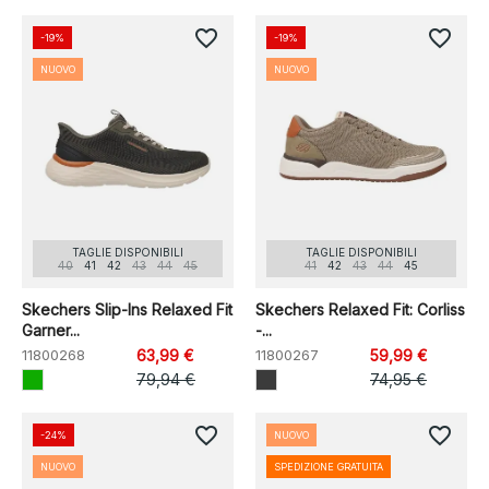
favorite_border
favorite_border
-19%
-19%
NUOVO
NUOVO
TAGLIE DISPONIBILI
TAGLIE DISPONIBILI
40
41
42
43
44
45
41
42
43
44
45
Skechers Slip-Ins Relaxed Fit
Skechers Relaxed Fit: Corliss
Garner...
-...
11800268
63,99 €
11800267
59,99 €
79,94 €
74,95 €
favorite_border
favorite_border
-24%
NUOVO
NUOVO
SPEDIZIONE GRATUITA