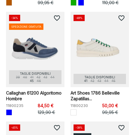
99,95 €
110,00 €
favorite_border
favorite_border
-34%
-49%
SPEDIZIONE GRATUITA
TAGLIE DISPONIBILI
39
40
41
42
43
44
TAGLIE DISPONIBILI
45
46
41
42
43
44
45
Callaghan 61200 Algoritomo
Art Shoes 1786 Belleville
Hombre
Zapatillas...
11800235
84,50 €
11800230
50,00 €
129,90 €
99,95 €
favorite_border
favorite_border
-45%
-39%