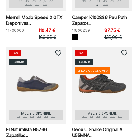
41
42
43
43,5
44
39
40
41
42
43
44
44,5
45
46
45
46
Merrell Moab Speed 2 GTX
Camper K100886 Peu Path
Deportivas...
Zapatos...
11700006
110,47 €
11800239
87,75 €
169,95 €
135,00 €
favorite_border
favorite_border
-34%
-34%
ESAURITO
ESAURITO
SPEDIZIONE GRATUITA
TAGLIE DISPONIBILI
TAGLIE DISPONIBILI
37
41
42
43
44
45
40
41
42
43
44
45
El Naturalista N5766
Geox U Snake Original A
Zapatillas...
U55MNA...