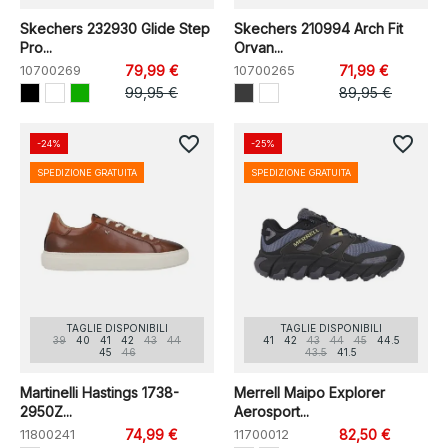
Skechers 232930 Glide Step
Skechers 210994 Arch Fit
Pro...
Orvan...
10700269
79,99 €
10700265
71,99 €
99,95 €
89,95 €
favorite_border
favorite_border
-24%
-25%
SPEDIZIONE GRATUITA
SPEDIZIONE GRATUITA
TAGLIE DISPONIBILI
TAGLIE DISPONIBILI
39
40
41
42
43
44
41
42
43
44
45
44.5
45
46
43.5
41.5
Martinelli Hastings 1738-
Merrell Maipo Explorer
2950Z...
Aerosport...
11800241
74,99 €
11700012
82,50 €