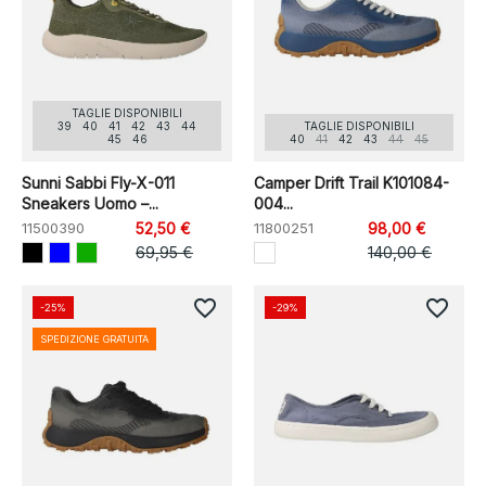
TAGLIE DISPONIBILI
39
40
41
42
43
44
TAGLIE DISPONIBILI
45
46
40
41
42
43
44
45
Sunni Sabbi Fly-X-011
Camper Drift Trail K101084-
Sneakers Uomo –...
004...
11500390
52,50 €
11800251
98,00 €
69,95 €
140,00 €
favorite_border
favorite_border
-25%
-29%
SPEDIZIONE GRATUITA