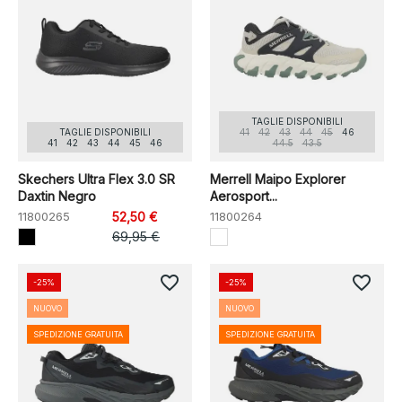
TAGLIE DISPONIBILI
TAGLIE DISPONIBILI
41
42
43
44
45
46
41
42
43
44
45
46
44.5
43.5
Skechers Ultra Flex 3.0 SR
Merrell Maipo Explorer
Daxtin Negro
Aerosport...
11800265
52,50 €
11800264
69,95 €
favorite_border
favorite_border
-25%
-25%
NUOVO
NUOVO
SPEDIZIONE GRATUITA
SPEDIZIONE GRATUITA