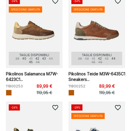
favorite_border
favorite_border
-24%
-24%
SPEDIZIONE GRATUITA
SPEDIZIONE GRATUITA
TAGLIE DISPONIBILI
TAGLIE DISPONIBILI
39
40
41
42
43
44
39
40
41
42
43
44
45
46
45
46
Pikolinos Salamanca M7W-
Pikolinos Teide M3W-6435C1
6423C1...
Sneakers...
11800253
89,99 €
11800252
89,99 €
119,95 €
119,95 €
favorite_border
favorite_border
-24%
-29%
SPEDIZIONE GRATUITA