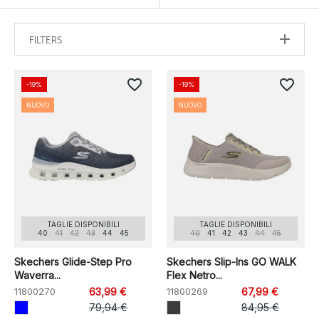
FILTERS
favorite_border
favorite_border
-19%
-19%
NUOVO
NUOVO
TAGLIE DISPONIBILI
TAGLIE DISPONIBILI
40
41
42
43
44
45
40
41
42
43
44
45
Skechers Glide-Step Pro
Skechers Slip-Ins GO WALK
Waverra...
Flex Netro...
11800270
63,99 €
11800269
67,99 €
79,94 €
84,95 €