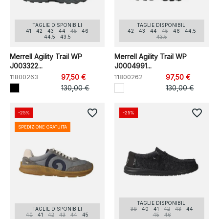
TAGLIE DISPONIBILI
TAGLIE DISPONIBILI
41
42
43
44
45
46
42
43
44
45
46
44.5
44.5
43.5
43.5
Merrell Agility Trail WP
Merrell Agility Trail WP
J003322...
J0004991...
11800263
97,50 €
11800262
97,50 €
130,00 €
130,00 €
favorite_border
favorite_border
-25%
-25%
SPEDIZIONE GRATUITA
TAGLIE DISPONIBILI
TAGLIE DISPONIBILI
39
40
41
42
43
44
40
41
42
43
44
45
45
46