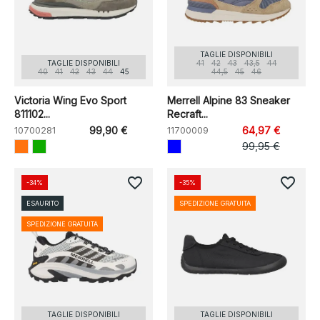
TAGLIE DISPONIBILI
TAGLIE DISPONIBILI
41
42
43
43,5
44
40
41
42
43
44
45
44,5
45
46
Victoria Wing Evo Sport
Merrell Alpine 83 Sneaker
811102...
Recraft...
10700281
99,90 €
11700009
64,97 €
99,95 €
favorite_border
favorite_border
-34%
-35%
ESAURITO
SPEDIZIONE GRATUITA
SPEDIZIONE GRATUITA
TAGLIE DISPONIBILI
TAGLIE DISPONIBILI