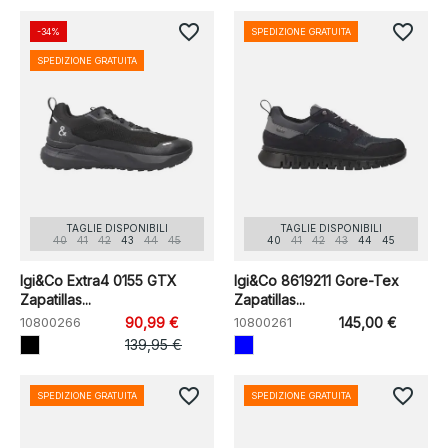
favorite_border
favorite_border
-34%
SPEDIZIONE GRATUITA
SPEDIZIONE GRATUITA
TAGLIE DISPONIBILI
TAGLIE DISPONIBILI
40
41
42
43
44
45
40
41
42
43
44
45
Igi&Co Extra4 0155 GTX
Igi&Co 8619211 Gore-Tex
Zapatillas...
Zapatillas...
10800266
90,99 €
10800261
145,00 €
139,95 €
favorite_border
favorite_border
SPEDIZIONE GRATUITA
SPEDIZIONE GRATUITA