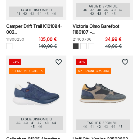
TAGLIE DISPONIBILI
TAGLIE DISPONIBILI
36
37
38
39
40
41
41
42
43
44
45
46
42
43
44
45
Camper Drift Trail K101084-
Victoria Olmo Barefoot
002...
1186107 –...
11800250
105,00 €
21400706
34,99 €
140,00 €
49,90 €
favorite_border
favorite_border
-24%
-39%
SPEDIZIONE GRATUITA
SPEDIZIONE GRATUITA
TAGLIE DISPONIBILI
39
40
41
42
43
44
TAGLIE DISPONIBILI
45
46
40
41
42
43
44
45