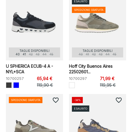
ESAURITO
SPEDIZIONE GRATUITA
TAGLIE DISPONIBILI
TAGLIE DISPONIBILI
40
41
42
43
44
45
40
41
42
43
44
45
U SPHERICA ECUB-4 A -
Hoff City Buenos Aires
NYL+SCA
22502601...
10700257
65,94 €
10700297
71,99 €
119,90 €
119,95 €
favorite_border
favorite_border
SPEDIZIONE GRATUITA
-34%
ESAURITO