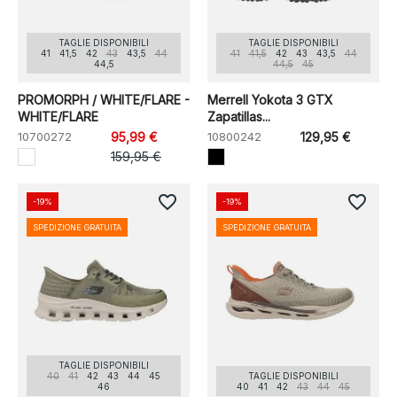
TAGLIE DISPONIBILI
TAGLIE DISPONIBILI
41
41,5
42
43
43,5
44
41
41,5
42
43
43,5
44
44,5
44,5
45
PROMORPH / WHITE/FLARE -
Merrell Yokota 3 GTX
WHITE/FLARE
Zapatillas...
10700272
95,99 €
10800242
129,95 €
159,95 €
favorite_border
favorite_border
-19%
-19%
SPEDIZIONE GRATUITA
SPEDIZIONE GRATUITA
TAGLIE DISPONIBILI
40
41
42
43
44
45
TAGLIE DISPONIBILI
46
40
41
42
43
44
45