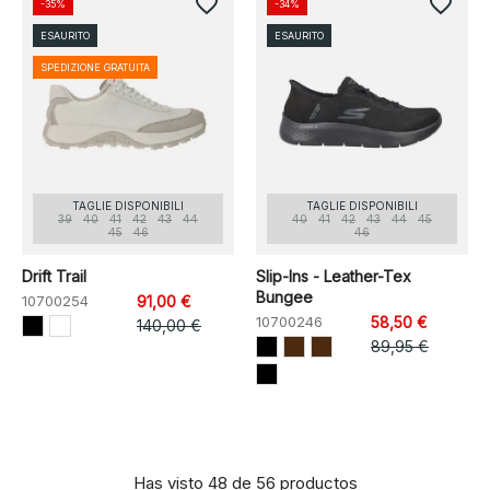
favorite_border
favorite_border
-35%
-34%
ESAURITO
ESAURITO
SPEDIZIONE GRATUITA
TAGLIE DISPONIBILI
TAGLIE DISPONIBILI
39
40
41
42
43
44
40
41
42
43
44
45
45
46
46
Drift Trail
Slip-Ins - Leather-Tex
Bungee
10700254
91,00 €
10700246
58,50 €
140,00 €
89,95 €
Has visto 48 de 56 productos