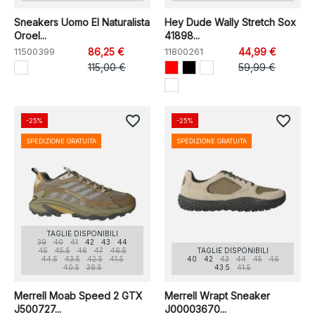
Sneakers Uomo El Naturalista
Hey Dude Wally Stretch Sox
Oroel...
41898...
11500399
86,25 €
11800261
44,99 €
115,00 €
59,99 €
favorite_border
favorite_border
-25%
-25%
SPEDIZIONE GRATUITA
SPEDIZIONE GRATUITA
TAGLIE DISPONIBILI
39
40
41
42
43
44
45
45.5
46
47
46.5
TAGLIE DISPONIBILI
44.5
43.5
42.5
41.5
40
42
43
44
45
46
40.5
39.5
43.5
41.5
Merrell Moab Speed 2 GTX
Merrell Wrapt Sneaker
J500727...
J00003670...