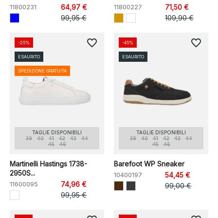
11800231
64,97 €
11800227
71,50 €
99,95 €
109,90 €
favorite_border
favorite_border
-25%
-45%
ESAURITO
ESAURITO
SPEDIZIONE GRATUITA
TAGLIE DISPONIBILI
TAGLIE DISPONIBILI
39
40
41
42
43
44
39
40
41
42
43
44
45
46
45
46
Martinelli Hastings 1738-
Barefoot WP Sneaker
2950S...
10400197
54,45 €
11600095
74,96 €
99,00 €
99,95 €