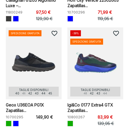
Callaghan 61205 Algoritmo
Hoff City Venice 22502603
Luxe –...
Zapatillas...
11800249
97,50 €
10700296
71,99 €
129,90 €
119,95 €
favorite_border
favorite_border
SPEDIZIONE GRATUITA
-39%
SPEDIZIONE GRATUITA
TAGLIE DISPONIBILI
TAGLIE DISPONIBILI
40
41
42
43
44
45
41
42
43
44
Geox U36EOA PG1X
Igi&Co 0177 Extra4 GTX
Zapatillas...
Zapatillas...
10700295
149,90 €
10800267
83,99 €
139,95 €