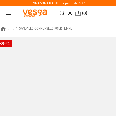
LIVRAISON GRATUITE à partir de 70€*
menu
(
0
)
home
...
SANDALES COMPENSÉES POUR FEMME
-29%