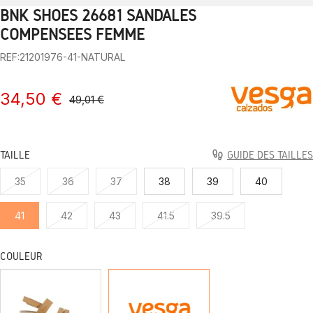
BNK SHOES 26681 SANDALES
1
2
3
4
5
6
7
8
9
10
COMPENSÉES FEMME
REF:21201976-41-NATURAL
34,50 €
49,01 €
TAILLE
GUIDE DES TAILLES
35
36
37
38
39
40
41
42
43
41.5
39.5
COULEUR
LE
NATUREL
TABAC