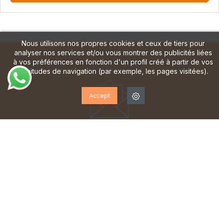
Nous utilisons nos propres cookies et ceux de tiers pour
analyser nos services et/ou vous montrer des publicités liées
à vos préférences en fonction d'un profil créé à partir de vos
habitudes de navigation (par exemple, les pages visitées).
Accept
ABONNEZ-VOUS À NOTRE
LETTRE D'INFORMATION!
Inscrivez-vous pour recevoir des mises à jour, accéder
à des offres exclusives et bien plus encore.