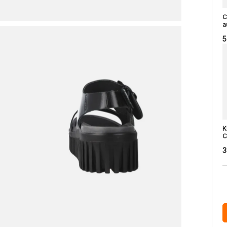
C
a
5
K
C
3