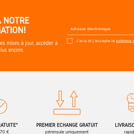
À NOTRE
ATION!
J'ai lu et j'accepte la
politique 
es mises à jour, accéder à
plus encore.
RATUITE*
PREMIER ÉCHANGE GRATUIT
LIVRAIS
 70 €
péninsule uniquement
rapi