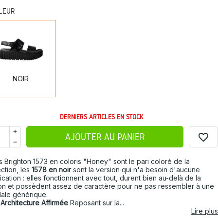
LEUR
NOIR
NOIR
DERNIERS ARTICLES EN STOCK
favorite_border
AJOUTER AU PANIER
es Brighton 1573 en coloris "Honey" sont le pari coloré de la
ection, les
1578 en noir
sont la version qui n'a besoin d'aucune
ification : elles fonctionnent avec tout, durent bien au-delà de la
on et possèdent assez de caractère pour ne pas ressembler à une
ale générique.
Architecture Affirmée
Reposant sur la...
Lire plus