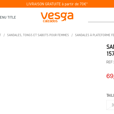
LIVRAISON GRATUITE à partir de 70€*
ENU TITLE
T
SANDALES, TONGS ET SABOTS POUR FEMMES
SANDALES À PLATEFORME 
SA
15
REF
69
TAIL
3