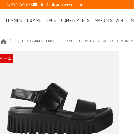
947 261 673
info@calzadosvesga.com
phone
mail
FEMMES
HOMME
SACS
COMPLÉMENTS
MARQUES
VENTE
M
home
...
CHAUSSURES FEMME : ÉLÉGANCE ET CONFORT POUR CHAQUE MOMEN
-29%