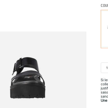
COU
Si l
coll
just
sais
sand
Une 