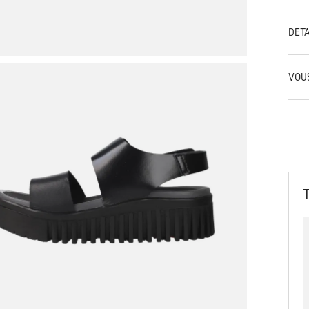
DÉT
VOU