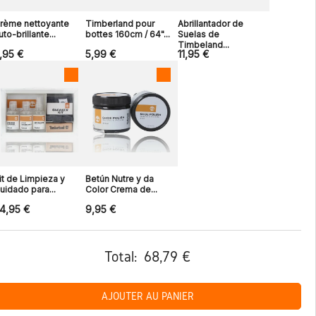
rème nettoyante
Timberland pour
Abrillantador de
uto-brillante...
bottes 160cm / 64"...
Suelas de
Timbeland...
,95 €
5,99 €
11,95 €
it de Limpieza y
Betún Nutre y da
uidado para...
Color Crema de...
4,95 €
9,95 €
Total:
68,79 €
AJOUTER AU PANIER