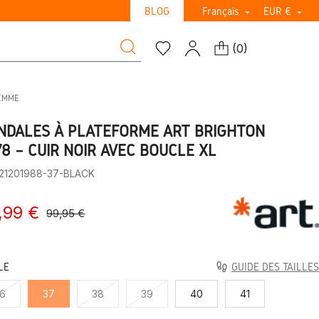
BLOG
Français
EUR €


(
0
)
FEMME
NDALES À PLATEFORME ART BRIGHTON
78 – CUIR NOIR AVEC BOUCLE XL
:21201988-37-BLACK
,99 €
99,95 €
LE
GUIDE DES TAILLES
6
37
38
39
40
41