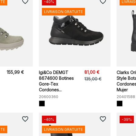
favorite_border
favorite_border
ITE
-40%
LIVRAI
LIVRAISON GRATUITE
155,99 €
81,00 €
Igi&Co DEMGT
Clarks Or
8674600 Botines
Style Bot
135,00 €
Gore-Tex
Cordones
Cordones...
Mujer
20600360
20401588
favorite_border
favorite_border
-40%
-39%
ITE
LIVRAISON GRATUITE