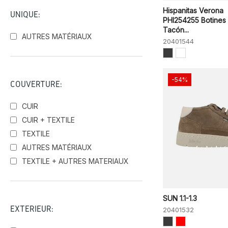
Sunni Sabbi
Hispanitas Verona
UNIQUE:
Timberland
PHI254255 Botines
Tacón...
AUTRES MATÉRIAUX
20401544
-54%
COUVERTURE:
CUIR
CUIR + TEXTILE
TEXTILE
AUTRES MATÉRIAUX
TEXTILE + AUTRES MATERIAUX
SUN 1.1-1.3
EXTÉRIEUR:
20401532