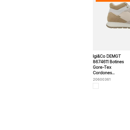
Igi&Co DEMGT
8674611 Botines
Gore-Tex
Cordones...
20600361