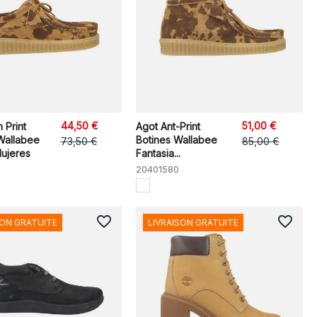
44,50 €
51,00 €
 Print
Agot Ant-Print
Wallabee
Botines Wallabee
73,50 €
85,00 €
ujeres
Fantasia...
20401580
favorite_border
favorite_border
SON GRATUITE
LIVRAISON GRATUITE