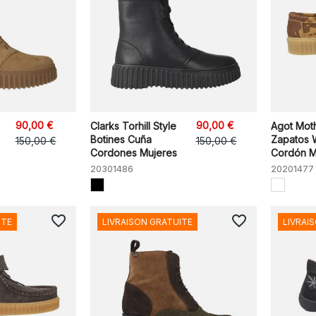
90,00 €
90,00 €
Clarks Torhill Style
Agot Moth
Botines Cuña
Zapatos 
150,00 €
150,00 €
Cordones Mujeres
Cordón M
20301486
20201477
favorite_border
favorite_border
ITE
LIVRAISON GRATUITE
LIVRAI