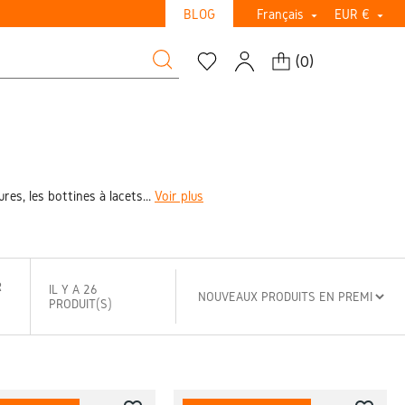
BLOG
Français
EUR €


(
0
)
es, les bottines à lacets...
Voir plus
R
IL Y A 26
PRODUIT(S)