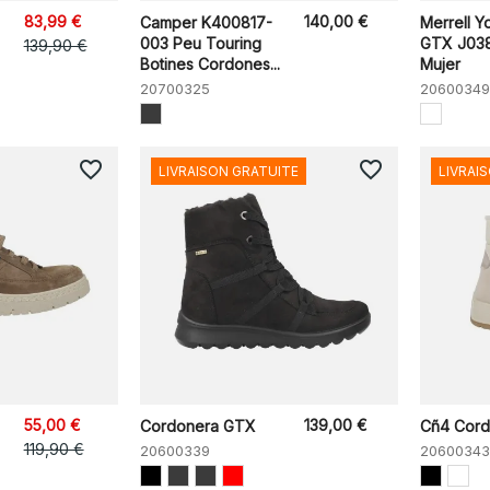
83,99 €
140,00 €
Camper K400817-
Merrell Y
003 Peu Touring
GTX J038
139,90 €
Botines Cordones...
Mujer
20700325
20600349
favorite_border
favorite_border
LIVRAISON GRATUITE
LIVRAI
55,00 €
139,00 €
Cordonera GTX
Cñ4 Cor
119,90 €
20600339
20600343