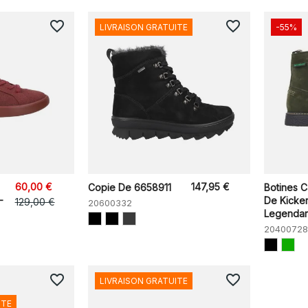
favorite_border
favorite_border
LIVRAISON GRATUITE
-55%
60,00 €
147,95 €
Copie De 6658911
Botines C
-
De Kicker
129,00 €
20600332
Legendary
20400728
favorite_border
favorite_border
LIVRAISON GRATUITE
ITE