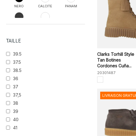
NERO
CALCITE
PANAM
LIGHT TAN
NUBUCK
TAILLE
39.5
Clarks Torhill Style
Tan Botines
37.5
Cordones Cuña...
38.5
20301487
36
37
37,5
LIVRAISON GRATU
38
39
40
41