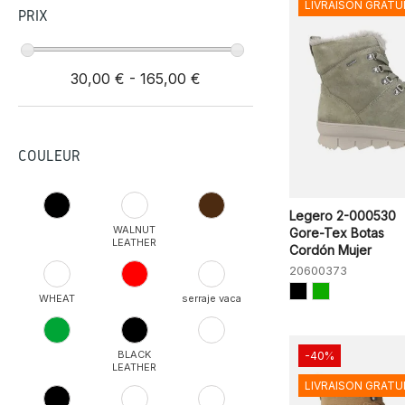
LIVRAISON GRATU
PRIX
30,00 € - 165,00 €
COULEUR
Legero 2-000530
WALNUT
Gore-Tex Botas
LEATHER
Cordón Mujer
20600373
WHEAT
serraje vaca
BLACK
-40%
LEATHER
LIVRAISON GRATU