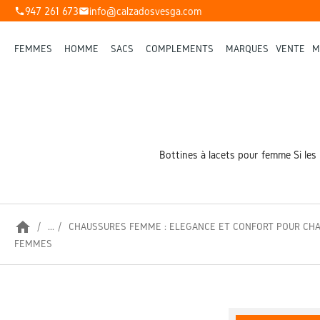
947 261 673
info@calzadosvesga.com
phone
mail
FEMMES
HOMME
SACS
COMPLÉMENTS
MARQUES
VENTE
M
Bottines à lacets pour femme Si les
home
...
CHAUSSURES FEMME : ÉLÉGANCE ET CONFORT POUR C
FEMMES