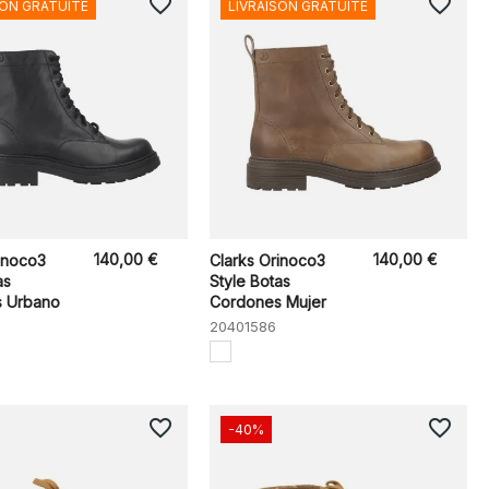
favorite_border
favorite_border
SON GRATUITE
LIVRAISON GRATUITE
140,00 €
140,00 €
inoco3
Clarks Orinoco3
as
Style Botas
 Urbano
Cordones Mujer
20401586
favorite_border
favorite_border
-40%