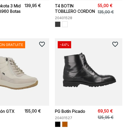
139,95 €
55,00 €
okota 3 Mid
T4 BOTIN
960 Botas
TOBILLERO CORDON
135,00 €
20401528
favorite_border
favorite_border
SON GRATUITE
-44%
155,00 €
69,50 €
dón GTX
PG Botín Picado
125,95 €
20401527