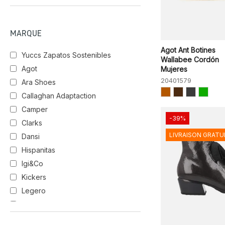
MARQUE
Agot Ant Botines
Yuccs Zapatos Sostenibles
Wallabee Cordón
Agot
Mujeres
20401579
Ara Shoes
Callaghan Adaptaction
Camper
-39%
Clarks
LIVRAISON GRATU
Dansi
Hispanitas
Igi&Co
Kickers
Legero
Luis Gonzalo
Merrell