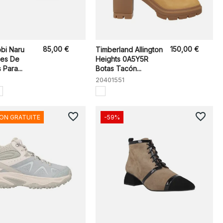
85,00 €
150,00 €
bi Naru
Timberland Allington
nes De
Heights 0A5Y5R
Para...
Botas Tacón...
20401551
favorite_border
favorite_border
SON GRATUITE
-59%