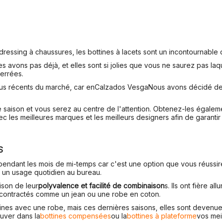
dressing à chaussures, les bottines à lacets sont un incontournable 
avons pas déjà, et elles sont si jolies que vous ne saurez pas laque
serrées.
lus récents du marché, car en
Calzados Vesga
Nous avons décidé de
te saison et vous serez au centre de l'attention. Obtenez-les égalem
c les meilleures marques et les meilleurs designers afin de garantir 
S
 pendant les mois de mi-temps car c'est une option que vous réussire
ur un usage quotidien au bureau.
ison de leur
polyvalence et facilité de combinaison
s. Ils ont fière a
écontractés comme un jean ou une robe en coton.
bottines avec une robe, mais ces dernières saisons, elles sont devenue
ouver dans la
bottines compensées
ou la
bottines à plateforme
vos meil