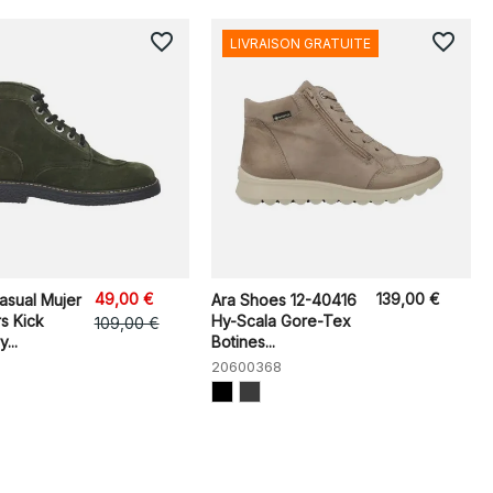
favorite_border
favorite_border
LIVRAISON GRATUITE
49,00 €
139,00 €
asual Mujer
Ara Shoes 12-40416
s Kick
Hy-Scala Gore-Tex
109,00 €
...
Botines...
20600368