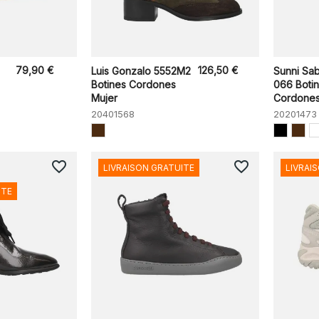
79,90 €
126,50 €
Luis Gonzalo 5552M2
Sunni Sab
Botines Cordones
066 Boti
Mujer
Cordones 
20401568
20201473
favorite_border
favorite_border
LIVRAISON GRATUITE
LIVRAI
ITE