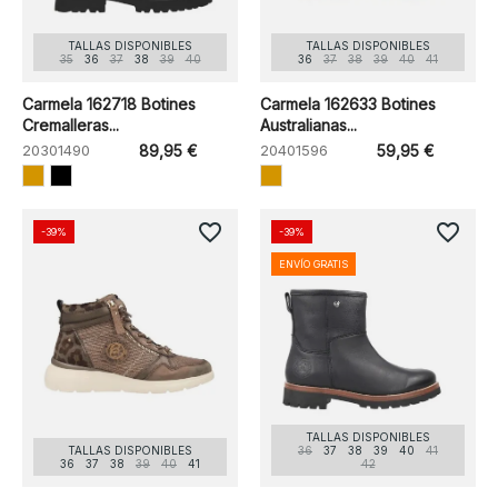
TALLAS DISPONIBLES
TALLAS DISPONIBLES
35
36
37
38
39
40
36
37
38
39
40
41
Carmela 162718 Botines
Carmela 162633 Botines
Cremalleras...
Australianas...
20301490
89,95 €
20401596
59,95 €
favorite_border
favorite_border
-39%
-39%
ENVÍO GRATIS
TALLAS DISPONIBLES
TALLAS DISPONIBLES
36
37
38
39
40
41
36
37
38
39
40
41
42