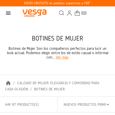
ENVÍO GRATUITO en pedidos superiores a 70€*
menu
(
0
)
BOTINES DE MUJER
Botines de Mujer Son los compañeros perfectos para lucir un
look actual. Podemos elegir entre los de estilo casual o informal
con...
Ver más
home
CALZADO DE MUJER: ELEGANCIA Y COMODIDAD PARA
CADA OCASIÓN
BOTINES DE MUJER
HAY 87 PRODUCTO(S)