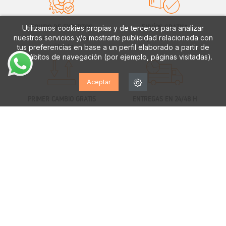
EQUIPO DE EXPERTOS
ENVÍOS GRATIS*
Utilizamos cookies propias y de terceros para analizar
nuestros servicios y/o mostrarte publicidad relacionada con
a tu servicio de lunes a
a partir de 70€
sábado
tus preferencias en base a un perfil elaborado a partir de
tus hábitos de navegación (por ejemplo, páginas visitadas).
Aceptar
PRIMER CAMBIO GRATIS
ENTREGAS EN 24/48 H
solo península
rápida y asegurada
GARANTÍA EUROPEA
hasta dos años