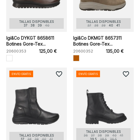
TALLAS DISPONIBLES
TALLAS DISPONIBLES
37
38
39
40
37
38
39
40
41
Igi&Co DYKGT 8658611
Igi&Co DKMGT 8657311
Botines Gore-Tex...
Botines Gore-Tex...
20600353
125,00 €
20600352
135,00 €
favorite_border
favorite_border
ENVÍO GRATIS
ENVÍO GRATIS
TALLAS DISPONIBLES
TALLAS DISPONIBLES
36
37
38
39
40
41
37
38
39
40
41
39.5
38.5
36.5