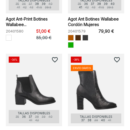
TALLAS DISPONIBLES
TALLAS DISPONIBLES
35
36
37
38
39
40
35
36
37
38
39
40
41
42
43
41.5
39.5
41
42
43
41.5
39.5
Agot Ant-Print Botines
Agot Ant Botines Wallabee
Wallabee...
Cordón Mujeres
20401580
51,00 €
20401579
79,90 €
85,00 €
favorite_border
favorite_border
-34%
-39%
ENVÍO GRATIS
TALLAS DISPONIBLES
35
36
37
38
39
40
TALLAS DISPONIBLES
41
42
37
38
39
40
41