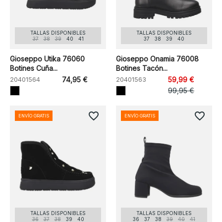
TALLAS DISPONIBLES
TALLAS DISPONIBLES
37
38
39
40
41
37
38
39
40
Gioseppo Utika 76060
Gioseppo Onamia 76008
Botines Cuña...
Botines Tacón...
20401564
74,95 €
20401563
59,99 €
99,95 €
favorite_border
favorite_border
ENVÍO GRATIS
ENVÍO GRATIS
TALLAS DISPONIBLES
TALLAS DISPONIBLES
36
37
38
39
40
36
37
38
39
40
41