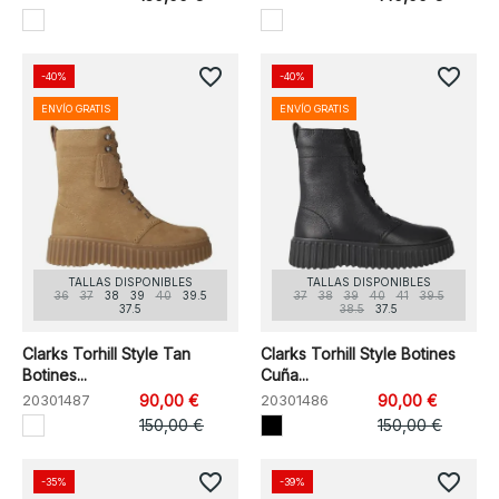
favorite_border
favorite_border
-40%
-40%
ENVÍO GRATIS
ENVÍO GRATIS
TALLAS DISPONIBLES
TALLAS DISPONIBLES
36
37
38
39
40
39.5
37
38
39
40
41
39.5
37.5
38.5
37.5
Clarks Torhill Style Tan
Clarks Torhill Style Botines
Botines...
Cuña...
20301487
90,00 €
20301486
90,00 €
150,00 €
150,00 €
favorite_border
favorite_border
-35%
-39%