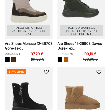
TALLAS DISPONIBLES
TALLAS DISPONIBLES
37
38
39
40
41
38.5
36
37
38
39
40
41
37.5
39.5
38.5
37.5
Ara Shoes Monaco 12-46708
Ara Shoes 12-26908 Davos
Gore-Tex...
Gore-Tex...
20600371
97,20 €
20600370
100,19 €
161,99 €
166,99 €
favorite_border
favorite_border
ENVÍO GRATIS