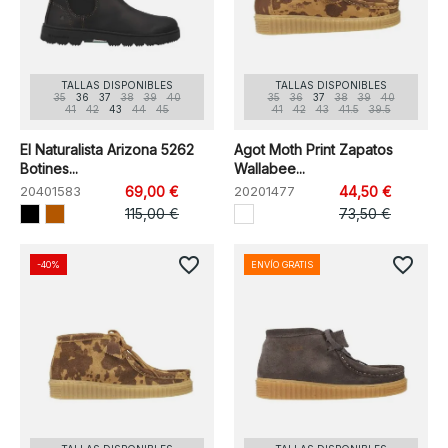
TALLAS DISPONIBLES
TALLAS DISPONIBLES
35
36
37
38
39
40
35
36
37
38
39
40
41
42
43
44
45
41
42
43
41.5
39.5
El Naturalista Arizona 5262
Agot Moth Print Zapatos
Botines...
Wallabee...
20401583
69,00 €
20201477
44,50 €
115,00 €
73,50 €
favorite_border
favorite_border
-40%
ENVÍO GRATIS