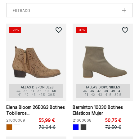
FILTRADO
favorite_border
favorite_border
-29%
-30%
TALLAS DISPONIBLES
TALLAS DISPONIBLES
35
36
37
38
39
40
35
36
37
38
39
40
41
42
43
41.5
39.5
41
42
43
41.5
39.5
Elena Bloom 26E083 Botines
Barminton 10030 Botines
Tobilleros...
Elásticos Mujer
21600069
55,99 €
21600068
50,75 €
79,94 €
72,50 €