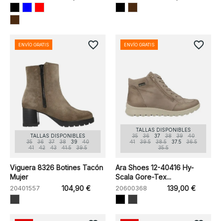
favorite_border
favorite_border
ENVÍO GRATIS
ENVÍO GRATIS
TALLAS DISPONIBLES
TALLAS DISPONIBLES
35
36
37
38
39
40
35
36
37
38
39
40
41
39.5
38.5
37.5
36.5
41
42
43
41.5
39.5
35.5
Viguera 8326 Botines Tacón
Ara Shoes 12-40416 Hy-
Mujer
Scala Gore-Tex...
20401557
104,90 €
20600368
139,00 €