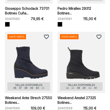
Gioseppo Schodack 73701
Pedro Miralles 29312
Botines Cuña...
Botines...
20401562
79,95 €
20401561
115,00 €
favorite_border
favorite_border
ENVÍO GRATIS
ENVÍO GRATIS
TALLAS DISPONIBLES
TALLAS DISPONIBLES
36
37
38
39
40
41
36
37
38
39
40
41
Weekend Ante Strech 27550
Weekend Amstel 27325
Botines...
Botines...
20401560
109,00 €
20401559
115,00 €