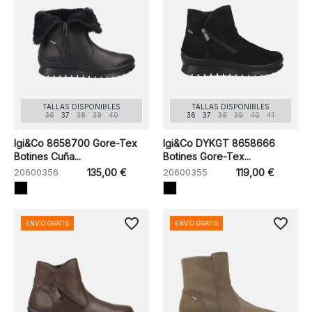
TALLAS DISPONIBLES
TALLAS DISPONIBLES
36
37
38
39
40
36
37
38
39
40
41
Igi&Co 8658700 Gore-Tex
Igi&Co DYKGT 8658666
Botines Cuña...
Botines Gore-Tex...
20600356
135,00 €
20600355
119,00 €
favorite_border
favorite_border
ENVÍO GRATIS
ENVÍO GRATIS