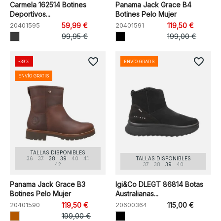
Carmela 162514 Botines
Panama Jack Grace B4
Deportivos...
Botines Pelo Mujer
20401595
59,99 €
20401591
119,50 €
99,95 €
199,00 €
favorite_border
favorite_border
-39%
ENVÍO GRATIS
ENVÍO GRATIS
TALLAS DISPONIBLES
36
37
38
39
40
41
TALLAS DISPONIBLES
42
37
38
39
40
Panama Jack Grace B3
Igi&Co DLEGT 86814 Botas
Botines Pelo Mujer
Australianas...
20401590
119,50 €
20600364
115,00 €
199,00 €