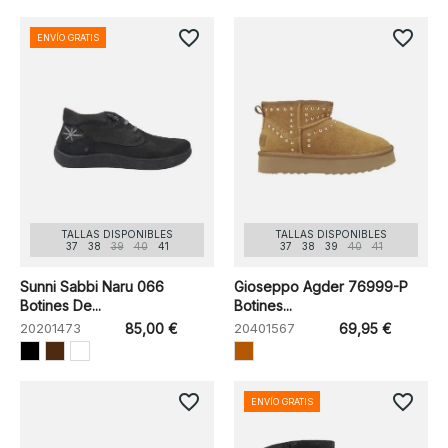
favorite_border
favorite_border
ENVÍO GRATIS
TALLAS DISPONIBLES
TALLAS DISPONIBLES
37
38
39
40
41
37
38
39
40
41
Sunni Sabbi Naru 066
Gioseppo Agder 76999-P
Botines De...
Botines...
20201473
85,00 €
20401567
69,95 €
favorite_border
favorite_border
ENVÍO GRATIS