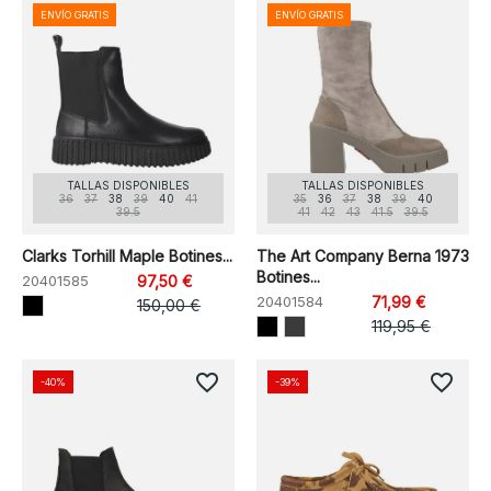
ENVÍO GRATIS
ENVÍO GRATIS
TALLAS DISPONIBLES
TALLAS DISPONIBLES
36
37
38
39
40
41
35
36
37
38
39
40
39.5
41
42
43
41.5
39.5
Clarks Torhill Maple Botines...
The Art Company Berna 1973
Botines...
20401585
97,50 €
20401584
71,99 €
150,00 €
119,95 €
favorite_border
favorite_border
-40%
-39%