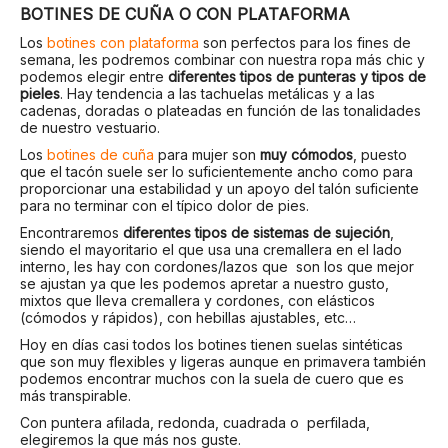
BOTINES DE CUÑA O CON PLATAFORMA
Los
botines con plataforma
son perfectos para los fines de
semana, les podremos combinar con nuestra ropa más chic y
podemos elegir entre
diferentes tipos de punteras y tipos de
pieles
. Hay tendencia a las tachuelas metálicas y a las
cadenas, doradas o plateadas en función de las tonalidades
de nuestro vestuario.
Los
botines de cuña
para mujer son
muy cómodos
, puesto
que el tacón suele ser lo suficientemente ancho como para
proporcionar una estabilidad y un apoyo del talón suficiente
para no terminar con el típico dolor de pies.
Encontraremos
diferentes tipos de sistemas de sujeción
,
siendo el mayoritario el que usa una cremallera en el lado
interno, les hay con cordones/lazos que son los que mejor
se ajustan ya que les podemos apretar a nuestro gusto,
mixtos que lleva cremallera y cordones, con elásticos
(cómodos y rápidos), con hebillas ajustables, etc…
Hoy en días casi todos los botines tienen suelas sintéticas
que son muy flexibles y ligeras aunque en primavera también
podemos encontrar muchos con la suela de cuero que es
más transpirable.
Con puntera afilada, redonda, cuadrada o perfilada,
elegiremos la que más nos guste.