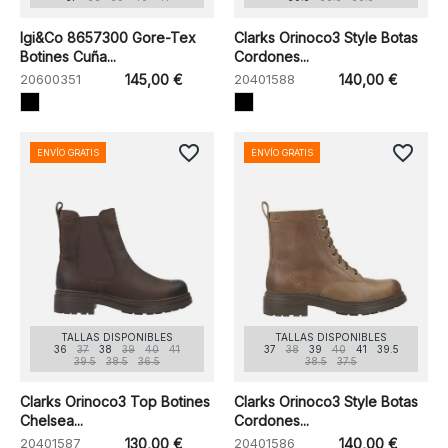
Igi&Co 8657300 Gore-Tex
Clarks Orinoco3 Style Botas
Botines Cuña...
Cordones...
20600351
145,00 €
20401588
140,00 €
favorite_border
favorite_border
ENVÍO GRATIS
ENVÍO GRATIS
TALLAS DISPONIBLES
TALLAS DISPONIBLES
36
37
38
39
40
41
37
38
39
40
41
39.5
39.5
38.5
36.5
38.5
37.5
Clarks Orinoco3 Top Botines
Clarks Orinoco3 Style Botas
Chelsea...
Cordones...
20401587
130,00 €
20401586
140,00 €