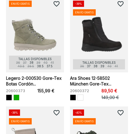
favorite_border
favorite_border
ENVÍO GRATIS
-39%
ENVÍO GRATIS
TALLAS DISPONIBLES
36
37
38
39
40
41
TALLAS DISPONIBLES
40.5
39.5
38.5
37.5
36
37
38
39
40
41
Legero 2-000530 Gore-Tex
Ara Shoes 12-58502
Botas Cordón...
München Gore-Tex...
20600373
155,99 €
20600372
89,50 €
149,00 €
favorite_border
favorite_border
-39%
-40%
ENVÍO GRATIS
ENVÍO GRATIS