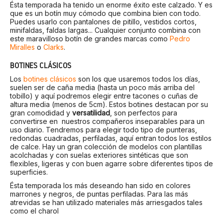
Ésta temporada ha tenido un enorme éxito este calzado. Y es
que es un botín muy cómodo que combina bien con todo.
Puedes usarlo con pantalones de pitillo, vestidos cortos,
minifaldas, faldas largas... Cualquier conjunto combina con
este maravilloso botín de grandes marcas como
Pedro
Miralles
o
Clarks
.
BOTINES CLÁSICOS
Los
botines clásicos
son los que usaremos todos los días,
suelen ser de caña media (hasta un poco más arriba del
tobillo) y aquí podremos elegir entre tacones o cuñas de
altura media (menos de 5cm). Estos botines destacan por su
gran comodidad y
versatilidad
, son perfectos para
convertirse en nuestros compañeros inseparables para un
uso diario. Tendremos para elegir todo tipo de punteras,
redondas cuadradas, perfiladas, aquí entran todos los estilos
de calce. Hay un gran colección de modelos con plantillas
acolchadas y con suelas exteriores sintéticas que son
flexibles, ligeras y con buen agarre sobre diferentes tipos de
superficies.
Ésta temporada los más deseando han sido en colores
marrones y negros, de puntas perfiladas. Para las más
atrevidas se han utilizado materiales más arriesgados tales
como el charol