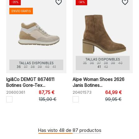
favorite_border
favorite_border
-35%
-34%
ENVÍO GRATIS
TALLAS DISPONIBLES
TALLAS DISPONIBLES
35
36
37
38
39
40
36
37
38
39
40
41
41
42
Igi&Co DEMGT 8674611
Alpe Woman Shoes 2626
Botines Gore-Tex...
Janis Botines...
20600361
87,75 €
20401573
64,99 €
135,00 €
99,95 €
Has visto 48 de 87 productos