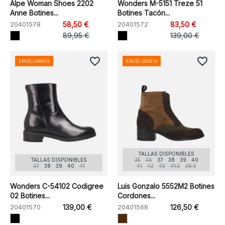
Alpe Woman Shoes 2202
Wonders M-5151 Treze 51
Anne Botines...
Botines Tacón...
20401578
58,50 €
20401572
83,50 €
89,95 €
139,00 €
favorite_border
favorite_border
ENVÍO GRATIS
ENVÍO GRATIS
TALLAS DISPONIBLES
TALLAS DISPONIBLES
35
36
37
38
39
40
37
38
39
40
41
41
42
43
41.5
39.5
Wonders C-54102 Codigree
Luis Gonzalo 5552M2 Botines
02 Botines...
Cordones...
20401570
139,00 €
20401568
126,50 €