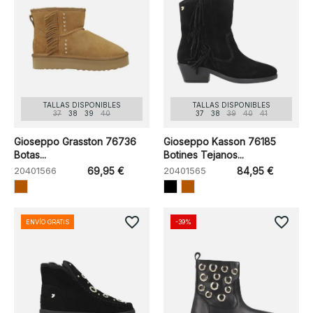
TALLAS DISPONIBLES
TALLAS DISPONIBLES
37
38
39
40
37
38
39
40
41
Gioseppo Grasston 76736
Gioseppo Kasson 76185
Botas...
Botines Tejanos...
20401566
69,95 €
20401565
84,95 €
favorite_border
favorite_border
ENVÍO GRATIS
-39%