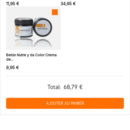
11,95 €
34,95 €
Betún Nutre y da Color Crema
de...
9,95 €
Total:
68,79 €
AJOUTER AU PANIER