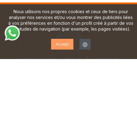
Nous utilisons nos propres cookies et ceux de tiers pour
analyser nos services et/ou vous montrer des publicités liées
à vos préférences en fonction d'un profil créé à partir de vos
habitudes de navigation (par exemple, les pages visitées).
Accept
ABONNEZ-VOUS À NOTRE
LETTRE D'INFORMATION!
Inscrivez-vous pour recevoir des mises à jour, accéder
à des offres exclusives et bien plus encore.
J'ai lu et j'accepte la
politique de confidentialité