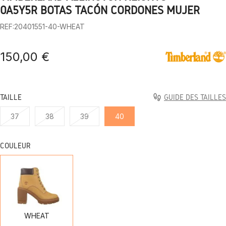
1
2
3
4
5
6
7
8
9
10
0A5Y5R BOTAS TACÓN CORDONES MUJER
REF:20401551-40-WHEAT
150,00 €
TAILLE
GUIDE DES TAILLES
37
38
39
40
COULEUR
WHEAT
WHEAT