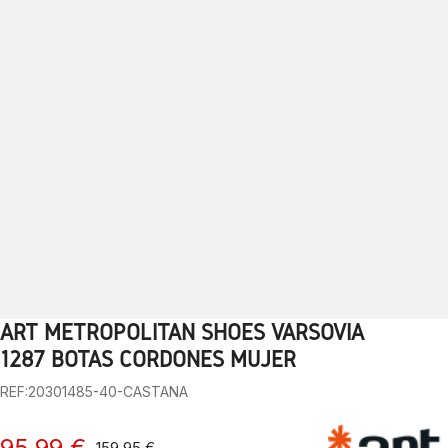
ART METROPOLITAN SHOES VARSOVIA
1
2
3
4
5
6
7
8
9
10
1287 BOTAS CORDONES MUJER
REF:20301485-40-CASTANA
95,99 €
159,95 €