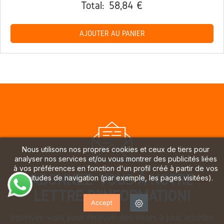
Total:
58,84 €
AJOUTER AU PANIER
Nous utilisons nos propres cookies et ceux de tiers pour
analyser nos services et/ou vous montrer des publicités liées
à vos préférences en fonction d'un profil créé à partir de vos
ABONNEZ-VOUS À NOTRE
habitudes de navigation (par exemple, les pages visitées).
LETTRE D'INFORMATION!
Accept
Inscrivez-vous pour recevoir des mises à jour, accéder