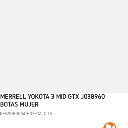
MERRELL YOKOTA 3 MID GTX J038960
1
2
3
4
5
6
7
8
9
10
BOTAS MUJER
REF:20600349-37-CALCITE