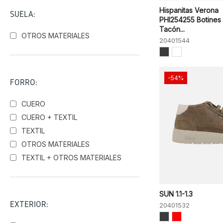
Sunni Sabbi
Hispanitas Verona
SUELA:
Timberland
PHI254255 Botines
Tacón...
OTROS MATERIALES
20401544
-54%
FORRO:
CUERO
CUERO + TEXTIL
TEXTIL
OTROS MATERIALES
TEXTIL + OTROS MATERIALES
SUN 1.1-1.3
EXTERIOR:
20401532