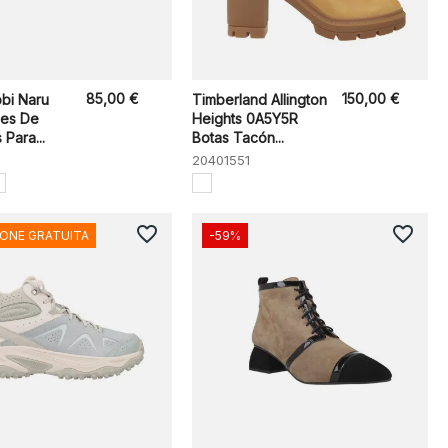
85,00 €
150,00 €
bi Naru
Timberland Allington
nes De
Heights 0A5Y5R
Para...
Botas Tacón...
20401551
favorite_border
favorite_border
IONE GRATUITA
-59%