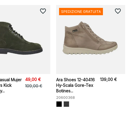
favorite_border
favorite_border
SPEDIZIONE GRATUITA
49,00 €
139,00 €
asual Mujer
Ara Shoes 12-40416
s Kick
Hy-Scala Gore-Tex
109,00 €
...
Botines...
20600368