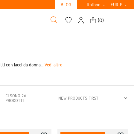
BLOG
Italiano
EUR €


(
0
)
etti con lacci da donna...
Vedi altro
CI SONO 26
PRODOTTI