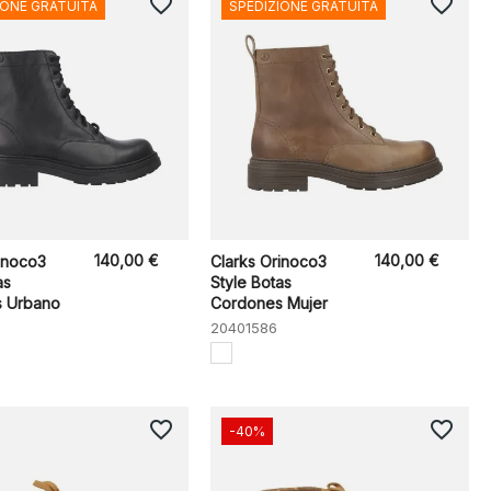
favorite_border
favorite_border
IONE GRATUITA
SPEDIZIONE GRATUITA
140,00 €
140,00 €
inoco3
Clarks Orinoco3
as
Style Botas
 Urbano
Cordones Mujer
20401586
favorite_border
favorite_border
-40%