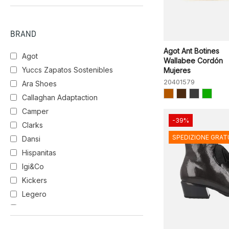
BRAND
Agot Ant Botines
Agot
Wallabee Cordón
Yuccs Zapatos Sostenibles
Mujeres
20401579
Ara Shoes
Callaghan Adaptaction
Camper
-39%
Clarks
SPEDIZIONE GRAT
Dansi
Hispanitas
Igi&Co
Kickers
Legero
Luis Gonzalo
Merrell