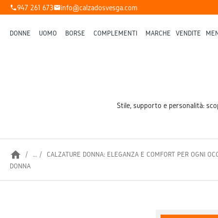
947 261 673
info@calzadosvesga.com
phone
mail
DONNE
UOMO
BORSE
COMPLEMENTI
MARCHE
VENDITE
MEN
Stile, supporto e personalità: scop
home
...
CALZATURE DONNA: ELEGANZA E COMFORT PER OGNI OC
DONNA