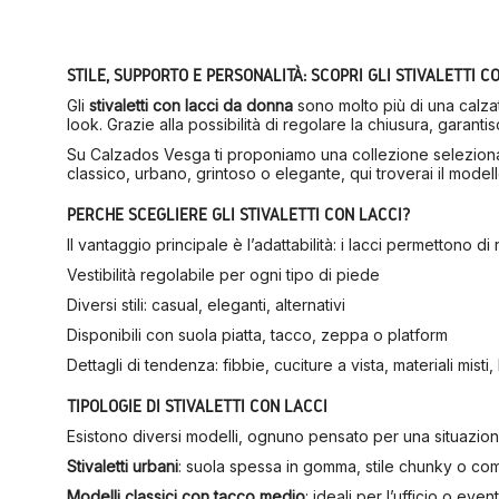
STILE, SUPPORTO E PERSONALITÀ: SCOPRI GLI STIVALETTI 
Gli
stivaletti con lacci da donna
sono molto più di una calzatu
look. Grazie alla possibilità di regolare la chiusura, garant
Su Calzados Vesga ti proponiamo una collezione selezionata di
classico, urbano, grintoso o elegante, qui troverai il modell
PERCHÉ SCEGLIERE GLI STIVALETTI CON LACCI?
Il vantaggio principale è l’adattabilità: i lacci permettono d
Vestibilità regolabile per ogni tipo di piede
Diversi stili: casual, eleganti, alternativi
Disponibili con suola piatta, tacco, zeppa o platform
Dettagli di tendenza: fibbie, cuciture a vista, materiali misti
TIPOLOGIE DI STIVALETTI CON LACCI
Esistono diversi modelli, ognuno pensato per una situazion
Stivaletti urbani
: suola spessa in gomma, stile chunky o co
Modelli classici con tacco medio
: ideali per l’ufficio o event