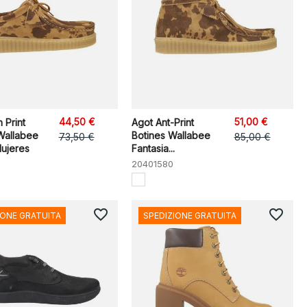
44,50 €
51,00 €
 Print
Agot Ant-Print
Wallabee
Botines Wallabee
73,50 €
85,00 €
ujeres
Fantasia...
20401580
favorite_border
favorite_border
IONE GRATUITA
SPEDIZIONE GRATUITA