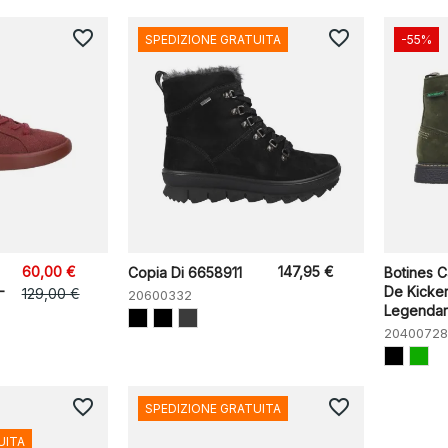
favorite_border
favorite_border
SPEDIZIONE GRATUITA
-55%
60,00 €
147,95 €
Copia Di 6658911
Botines C
-
De Kicker
129,00 €
20600332
Legendary
20400728
favorite_border
favorite_border
SPEDIZIONE GRATUITA
UITA