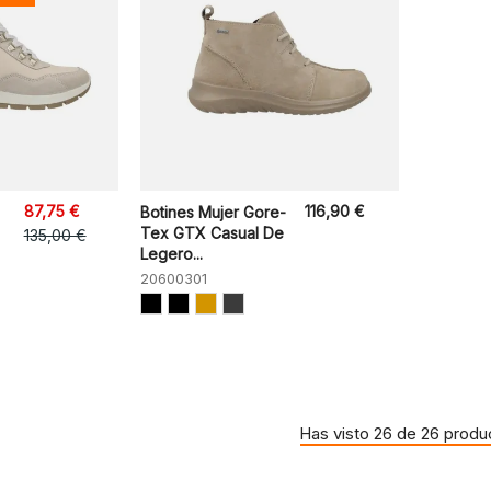
87,75 €
116,90 €
Botines Mujer Gore-
Tex GTX Casual De
135,00 €
Legero...
20600301
Has visto 26 de 26 produ