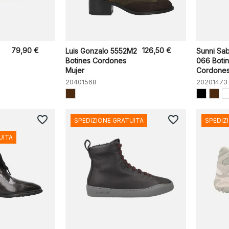
79,90 €
126,50 €
Luis Gonzalo 5552M2
Sunni Sab
Botines Cordones
066 Boti
Mujer
Cordones 
20401568
20201473
favorite_border
favorite_border
SPEDIZIONE GRATUITA
SPEDIZ
UITA