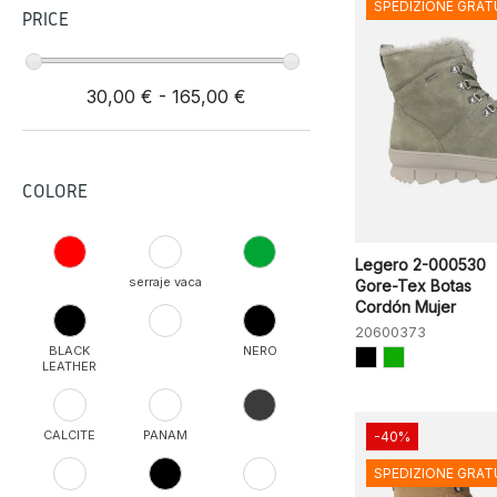
SPEDIZIONE GRAT
PRICE
30,00 € - 165,00 €
COLORE
Legero 2-000530
serraje vaca
Gore-Tex Botas
Cordón Mujer
20600373
BLACK
NERO
LEATHER
CALCITE
PANAM
-40%
SPEDIZIONE GRAT