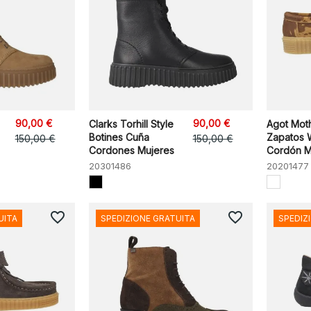
90,00 €
90,00 €
Clarks Torhill Style
Agot Moth
Botines Cuña
Zapatos 
150,00 €
150,00 €
Cordones Mujeres
Cordón M
20301486
20201477
favorite_border
favorite_border
UITA
SPEDIZIONE GRATUITA
SPEDIZ