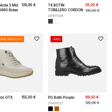
139,95 €
55,00 €
okota 3 Mid
T4 BOTIN
960 Botas
TOBILLERO CORDON
135,00 €
20401528
favorite_border
favorite_border
IONE GRATUITA
-44%
155,00 €
69,50 €
dón GTX
PG Botín Picado
125,95 €
20401527