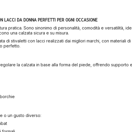
CON LACCI DA DONNA PERFETTI PER OGNI OCCASIONE
ra pratica. Sono sinonimo di personalità, comodità e versatilità, idea
iscono una calzata sicura e su misura.
 stivaletti con lacci realizzati dai migliori marchi, con materiali di 
o perfetto.
i regolare la calzata in base alla forma del piede, offrendo supporto e 
, borchie
e o un gusto diverso:
mbat
i formali