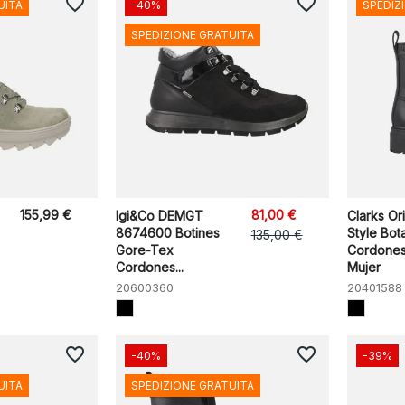
favorite_border
favorite_border
UITA
-40%
SPEDIZ
SPEDIZIONE GRATUITA
155,99 €
81,00 €
Igi&Co DEMGT
Clarks Or
8674600 Botines
Style Bot
135,00 €
Gore-Tex
Cordones
Cordones...
Mujer
20600360
20401588
favorite_border
favorite_border
-40%
-39%
UITA
SPEDIZIONE GRATUITA