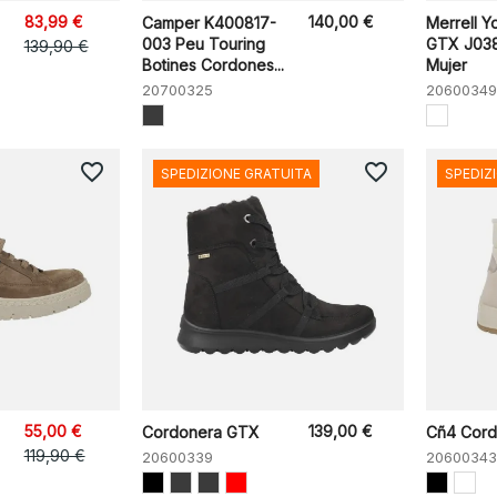
83,99 €
140,00 €
Camper K400817-
Merrell Y
003 Peu Touring
GTX J038
139,90 €
Botines Cordones...
Mujer
20700325
20600349
favorite_border
favorite_border
SPEDIZIONE GRATUITA
SPEDIZ
55,00 €
139,00 €
Cordonera GTX
Cñ4 Cor
119,90 €
20600339
20600343