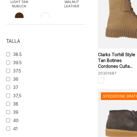
LIGHT TAN
WALNUT
NUBUCK
LEATHER
WHEAT
TALLA
38.5
Clarks Torhill Style
Tan Botines
39.5
Cordones Cuña...
37.5
20301487
36
37
37,5
SPEDIZIONE GRAT
38
39
40
41