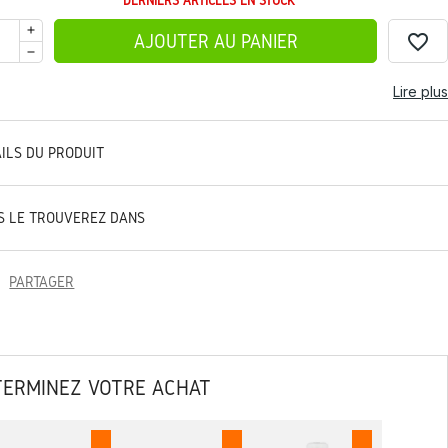
DERNIERS ARTICLES EN STOCK
favorite_border
AJOUTER AU PANIER
Lire plus
AILS DU PRODUIT
S LE TROUVEREZ DANS
PARTAGER
TERMINEZ VOTRE ACHAT