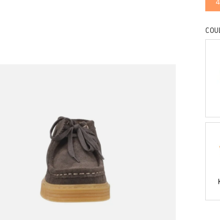
4
COU