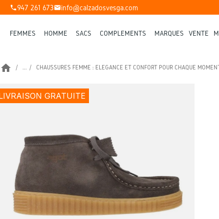
947 261 673
info@calzadosvesga.com
phone
mail
FEMMES
HOMME
SACS
COMPLÉMENTS
MARQUES
VENTE
M
home
...
CHAUSSURES FEMME : ÉLÉGANCE ET CONFORT POUR CHAQUE MOMEN
LIVRAISON GRATUITE