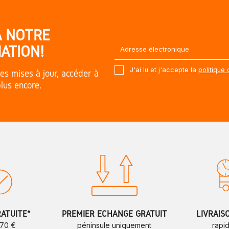
À NOTRE
ATION!
J'ai lu et j'accepte la
politique 
es mises à jour, accéder à
plus encore.
RATUITE*
PREMIER ÉCHANGE GRATUIT
LIVRAIS
 70 €
péninsule uniquement
rapi