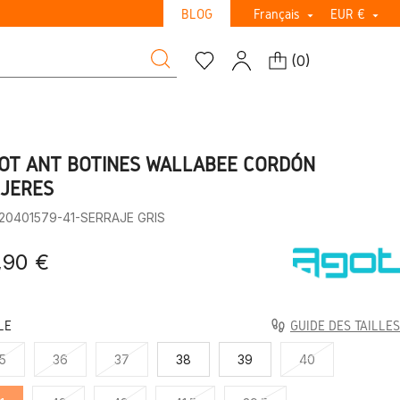
BLOG
Français
EUR €


(
0
)
OT ANT BOTINES WALLABEE CORDÓN
JERES
:20401579-41-SERRAJE GRIS
,90 €
LE
GUIDE DES TAILLES
5
36
37
38
39
40