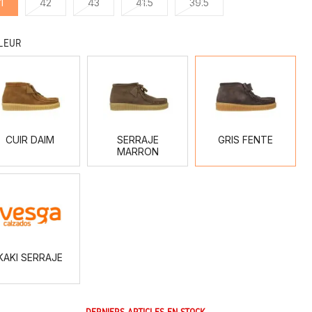
1
42
43
41.5
39.5
LEUR
CUIR
SERRAJE
GRIS
DAIM
MARRON
FENTE
CUIR DAIM
SERRAJE
GRIS FENTE
MARRON
KAKI
SERRAJE
KAKI SERRAJE