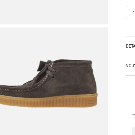
DÉT
VOU