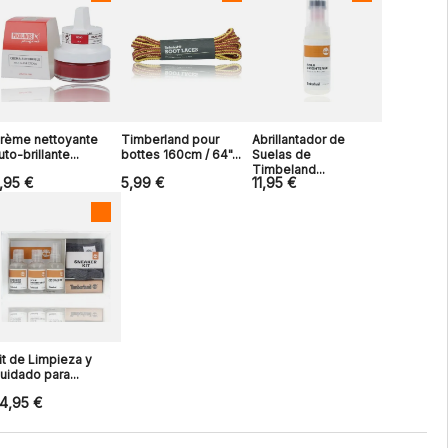
rème nettoyante
Timberland pour
Abrillantador de
uto-brillante...
bottes 160cm / 64"...
Suelas de
Timbeland...
,95 €
5,99 €
11,95 €
it de Limpieza y
uidado para...
4,95 €