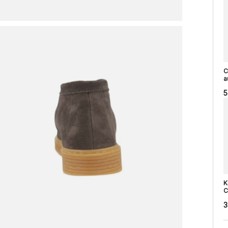
C
a
5
K
C
3