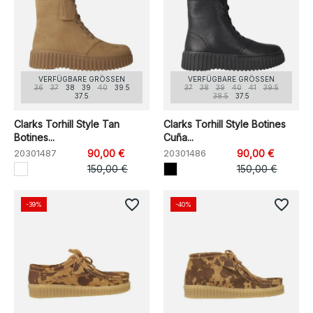
VERFÜGBARE GRÖSSEN
VERFÜGBARE GRÖSSEN
36
37
38
39
40
39.5
37
38
39
40
41
39.5
37.5
38.5
37.5
Clarks Torhill Style Tan
Clarks Torhill Style Botines
Botines...
Cuña...
20301487
90,00 €
20301486
90,00 €
150,00 €
150,00 €
favorite_border
favorite_border
-39%
-40%