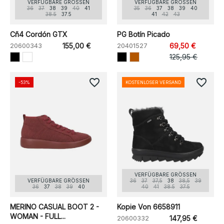
VERFÜGBARE GRÖSSEN
VERFÜGBARE GRÖSSEN
36
37
38
39
40
41
35
36
37
38
39
40
38.5
37.5
41
42
43
Cñ4 Cordón GTX
PG Botín Picado
20600343
155,00 €
20401527
69,50 €
125,95 €
favorite_border
favorite_border
-53%
KOSTENLOSER VERSAND
VERFÜGBARE GRÖSSEN
VERFÜGBARE GRÖSSEN
36
37
37,5
38
38,5
39
36
37
38
39
40
40
41
38.5
37.5
MERINO CASUAL BOOT 2 -
Kopie Von 6658911
WOMAN - FULL...
20600332
147,95 €