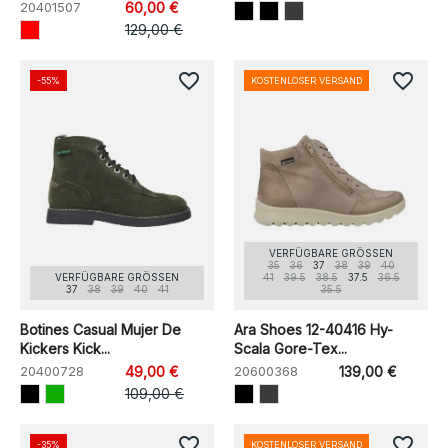
20401507
60,00 €
129,00 €
favorite_border
favorite_border
-55%
KOSTENLOSER VERSAND
VERFÜGBARE GRÖSSEN
35
36
37
38
39
40
VERFÜGBARE GRÖSSEN
41
39.5
38.5
37.5
36.5
37
38
39
40
41
35.5
Botines Casual Mujer De
Ara Shoes 12-40416 Hy-
Kickers Kick...
Scala Gore-Tex...
20400728
49,00 €
20600368
139,00 €
109,00 €
favorite_border
favorite_border
-35%
KOSTENLOSER VERSAND