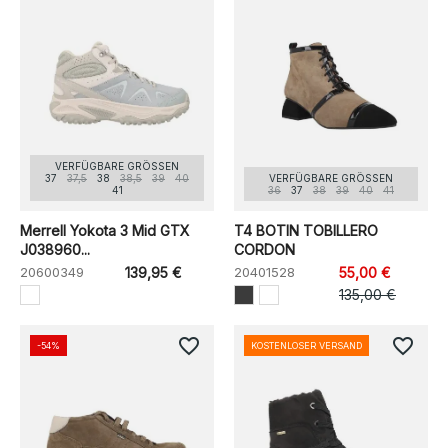
VERFÜGBARE GRÖSSEN
37
37,5
38
38,5
39
40
VERFÜGBARE GRÖSSEN
41
36
37
38
39
40
41
Merrell Yokota 3 Mid GTX
T4 BOTIN TOBILLERO
J038960...
CORDON
20600349
139,95 €
20401528
55,00 €
135,00 €
favorite_border
favorite_border
-54%
KOSTENLOSER VERSAND