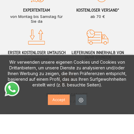
EXPERTENTEAM
KOSTENLOSER VERSAND*
von Montag bis Samstag für
ab 70 €
Sie da
ERSTER KOSTENLOSER UMTAUSCH
LIEFERUNGEN INNERHALB VON
24/48 STUNDEN
nur Halbinsel
Wir verwenden unsere eigenen Cookies und Cookies von
schnell und sicher
Drittanbietern, um unsere Dienste zu analysieren und/oder
Ihnen Werbung zu zeigen, die Ihren Präferenzen entspricht,
basierend auf einem Profil, das aus Ihren Surfgewohnheiten
erstellt wird (z. B. besuchte Seiten).
EUROPÄISCHE GARANTIE
Accept
bis zu zwei Jahre