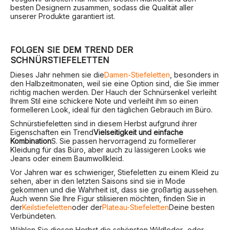
besten Designern zusammen, sodass die Qualität aller
unserer Produkte garantiert ist.
FOLGEN SIE DEM TREND DER
SCHNÜRSTIEFELETTEN
Dieses Jahr nehmen sie die
Damen-Stiefeletten
, besonders in
den Halbzeitmonaten, weil sie eine Option sind, die Sie immer
richtig machen werden. Der Hauch der Schnürsenkel verleiht
Ihrem Stil eine schickere Note und verleiht ihm so einen
formelleren Look, ideal für den täglichen Gebrauch im Büro.
Schnürstiefeletten sind in diesem Herbst aufgrund ihrer
Eigenschaften ein Trend
Vielseitigkeit und einfache
Kombination
S. Sie passen hervorragend zu formellerer
Kleidung für das Büro, aber auch zu lässigeren Looks wie
Jeans oder einem Baumwollkleid.
Vor Jahren war es schwieriger, Stiefeletten zu einem Kleid zu
sehen, aber in den letzten Saisons sind sie in Mode
gekommen und die Wahrheit ist, dass sie großartig aussehen.
Auch wenn Sie Ihre Figur stilisieren möchten, finden Sie in
der
Keilstiefeletten
oder der
Plateau-Stiefeletten
Deine besten
Verbündeten.
Wählen Sie diesen Herbst die schönsten Wildleder- oder