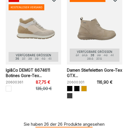
KOSTENLOSER VERSAND
VERFÜGBARE GRÖSSEN
VERFÜGBARE GRÖSSEN
37
37,5
38
39
40
41
36
37
38
39
40
41
38.5
37.5
Igi&Co DEMGT 8674611
Damen Stiefeletten Gore-Tex
Botines Gore-Tex...
GTX...
20600361
87,75 €
20600301
116,90 €
135,00 €
Sie haben 26 der 26 Produkte angesehen