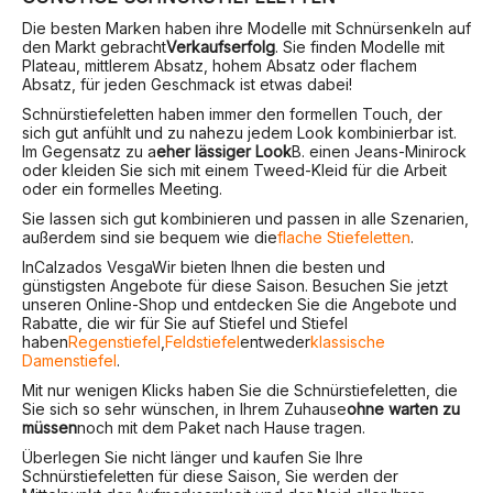
Die besten Marken haben ihre Modelle mit Schnürsenkeln auf
den Markt gebracht
Verkaufserfolg
. Sie finden Modelle mit
Plateau, mittlerem Absatz, hohem Absatz oder flachem
Absatz, für jeden Geschmack ist etwas dabei!
Schnürstiefeletten haben immer den formellen Touch, der
sich gut anfühlt und zu nahezu jedem Look kombinierbar ist.
Im Gegensatz zu a
eher lässiger Look
B. einen Jeans-Minirock
oder kleiden Sie sich mit einem Tweed-Kleid für die Arbeit
oder ein formelles Meeting.
Sie lassen sich gut kombinieren und passen in alle Szenarien,
außerdem sind sie bequem wie die
flache Stiefeletten
.
In
Calzados Vesga
Wir bieten Ihnen die besten und
günstigsten Angebote für diese Saison. Besuchen Sie jetzt
unseren Online-Shop und entdecken Sie die Angebote und
Rabatte, die wir für Sie auf Stiefel und Stiefel
haben
Regenstiefel
,
Feldstiefel
entweder
klassische
Damenstiefel
.
Mit nur wenigen Klicks haben Sie die Schnürstiefeletten, die
Sie sich so sehr wünschen, in Ihrem Zuhause
ohne warten zu
müssen
noch mit dem Paket nach Hause tragen.
Überlegen Sie nicht länger und kaufen Sie Ihre
Schnürstiefeletten für diese Saison, Sie werden der