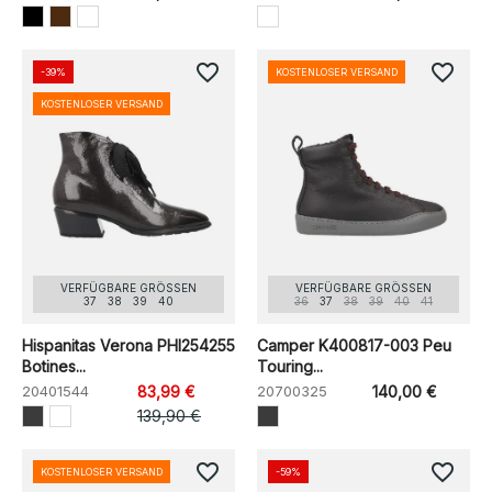
favorite_border
favorite_border
-39%
KOSTENLOSER VERSAND
KOSTENLOSER VERSAND
VERFÜGBARE GRÖSSEN
VERFÜGBARE GRÖSSEN
37
38
39
40
36
37
38
39
40
41
Hispanitas Verona PHI254255
Camper K400817-003 Peu
Botines...
Touring...
20401544
83,99 €
20700325
140,00 €
139,90 €
favorite_border
favorite_border
KOSTENLOSER VERSAND
-59%