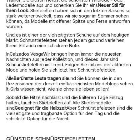
Ledermodelle aus und schenken Sie ihr eins
Neuer Stil für
Ihren Look
. Stiefeletten haben sich in den letzten Saisons so
stark weiterentwickelt, dass wir sie sogar im Sommer sehen
können, da Modelle mit offener Spitze und Ferse entworfen
wurden.
Und es ist einer der vielseitigsten Schuhe auf dem heutigen
Markt. Schnürstiefeletten stehen jedem gut und verleihen
Ihrem Stil auch eine schickere Note.
In
Calzados Vesga
Wir bringen Ihnen immer die neuesten
Nachrichten aus jeder Kollektion, und dieses Jahr sind
Schnürstiefeletten im Trend. Folgen Sie mit uns der aktuellen
Mode und holen Sie sich jetzt Ihre Schnürstiefeletten.
Alle
Berühmte Leute tragen sie
und Sie können sie in den
Rezensionen der derzeit einflussreichsten Modeblogs sehen.
It-Girls wissen nicht, wie sie ohne sie leben sollen!
Sobald die Hitze nachlässt und die kälteren Tage Einzug
halten, tauchen Stiefeletten auf. Alle Stiefelmodelle
sind
Geeignet für die Halbzeit
Aber Schnürstiefeletten sind die
vielseitigste und tragbarste Option für den Tag und die
schickste Option für die Nacht.
GÜNSTIGE SCHNÜRSTIEFELETTEN