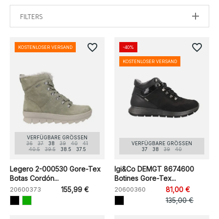
FILTERS
favorite_border
favorite_border
KOSTENLOSER VERSAND
-40%
KOSTENLOSER VERSAND
VERFÜGBARE GRÖSSEN
36
37
38
39
40
41
VERFÜGBARE GRÖSSEN
40.5
39.5
38.5
37.5
37
38
39
40
Legero 2-000530 Gore-Tex
Igi&Co DEMGT 8674600
Botas Cordón...
Botines Gore-Tex...
20600373
155,99 €
20600360
81,00 €
135,00 €