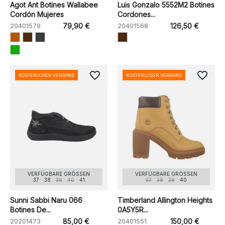
Agot Ant Botines Wallabee
Luis Gonzalo 5552M2 Botines
Cordón Mujeres
Cordones...
20401579
79,90 €
20401568
126,50 €
favorite_border
favorite_border
KOSTENLOSER VERSAND
KOSTENLOSER VERSAND
VERFÜGBARE GRÖSSEN
VERFÜGBARE GRÖSSEN
37
38
39
40
41
37
38
39
40
Sunni Sabbi Naru 066
Timberland Allington Heights
Botines De...
0A5Y5R...
20201473
85,00 €
20401551
150,00 €