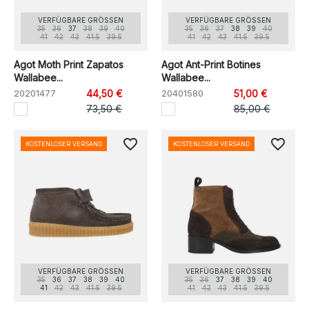
VERFÜGBARE GRÖSSEN
VERFÜGBARE GRÖSSEN
35
36
37
38
39
40
35
36
37
38
39
40
41
42
43
41.5
39.5
41
42
43
41.5
39.5
Agot Moth Print Zapatos
Agot Ant-Print Botines
Wallabee...
Wallabee...
20201477
44,50 €
20401580
51,00 €
73,50 €
85,00 €
favorite_border
favorite_border
KOSTENLOSER VERSAND
KOSTENLOSER VERSAND
VERFÜGBARE GRÖSSEN
VERFÜGBARE GRÖSSEN
35
36
37
38
39
40
35
36
37
38
39
40
41
42
43
41.5
39.5
41
42
43
41.5
39.5