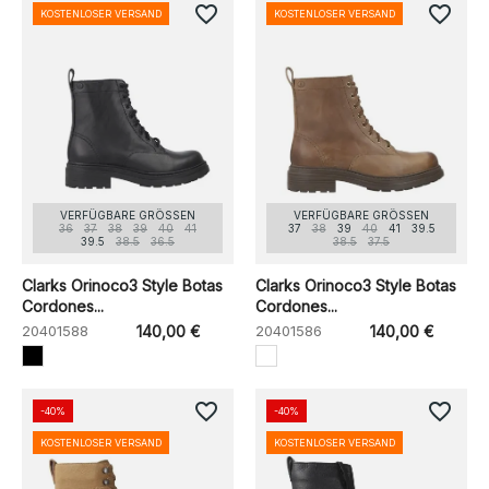
favorite_border
favorite_border
KOSTENLOSER VERSAND
KOSTENLOSER VERSAND
VERFÜGBARE GRÖSSEN
VERFÜGBARE GRÖSSEN
36
37
38
39
40
41
37
38
39
40
41
39.5
39.5
38.5
36.5
38.5
37.5
Clarks Orinoco3 Style Botas
Clarks Orinoco3 Style Botas
Cordones...
Cordones...
20401588
140,00 €
20401586
140,00 €
favorite_border
favorite_border
-40%
-40%
KOSTENLOSER VERSAND
KOSTENLOSER VERSAND