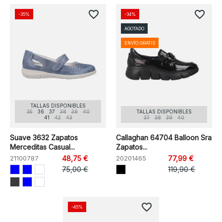
favorite_border
favorite_border
-35%
-34%
AGOTADO
ENVÍO GRATIS
TALLAS DISPONIBLES
35
36
37
38
39
40
TALLAS DISPONIBLES
41
42
43
37
38
39
40
Suave 3632 Zapatos
Callaghan 64704 Balloon Sra
Merceditas Casual...
Zapatos...
21100787
48,75 €
20201465
77,99 €
75,00 €
119,90 €
favorite_border
-45%