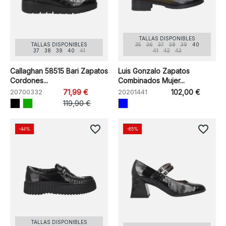
TALLAS DISPONIBLES
TALLAS DISPONIBLES
35
36
37
38
39
40
37
38
39
40
41
41
42
43
Callaghan 58515 Bari Zapatos
Luis Gonzalo Zapatos
Cordones...
Combinados Mujer...
20700332
71,99 €
20201441
102,00 €
119,90 €
favorite_border
favorite_border
-44%
-65%
TALLAS DISPONIBLES