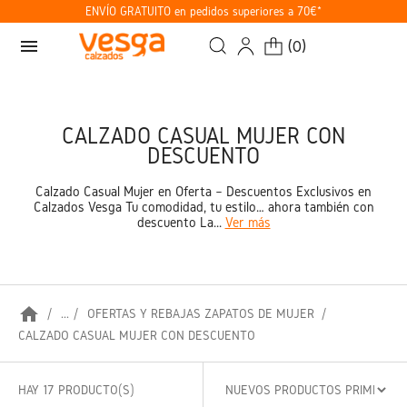
ENVÍO GRATUITO en pedidos superiores a 70€*
menu
(
0
)
CALZADO CASUAL MUJER CON
DESCUENTO
Calzado Casual Mujer en Oferta – Descuentos Exclusivos en
Calzados Vesga Tu comodidad, tu estilo… ahora también con
descuento La...
Ver más
home
...
OFERTAS Y REBAJAS ZAPATOS DE MUJER
CALZADO CASUAL MUJER CON DESCUENTO
HAY 17 PRODUCTO(S)