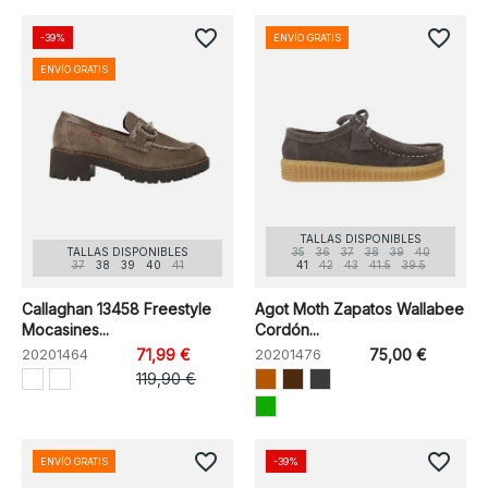
favorite_border
favorite_border
-39%
ENVÍO GRATIS
ENVÍO GRATIS
TALLAS DISPONIBLES
TALLAS DISPONIBLES
35
36
37
38
39
40
37
38
39
40
41
41
42
43
41.5
39.5
Callaghan 13458 Freestyle
Agot Moth Zapatos Wallabee
Mocasines...
Cordón...
20201464
71,99 €
20201476
75,00 €
119,90 €
favorite_border
favorite_border
ENVÍO GRATIS
-39%