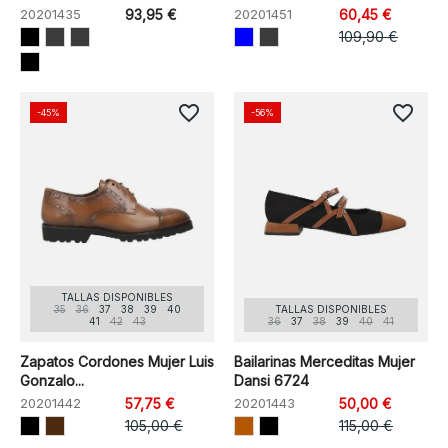
20201435
93,95 €
20201451
60,45 €
109,90 €
favorite_border
favorite_border
-45%
-56%
TALLAS DISPONIBLES
35
36
37
38
39
40
TALLAS DISPONIBLES
41
42
43
36
37
38
39
40
41
Zapatos Cordones Mujer Luis
Bailarinas Merceditas Mujer
Gonzalo...
Dansi 6724
20201442
57,75 €
20201443
50,00 €
105,00 €
115,00 €