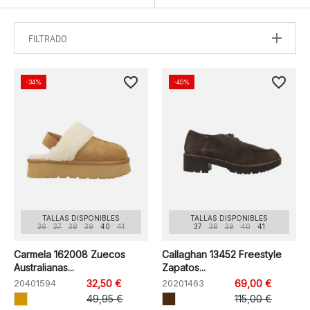
FILTRADO
favorite_border
favorite_border
-34%
-40%
TALLAS DISPONIBLES
TALLAS DISPONIBLES
36
37
38
39
40
41
37
38
39
40
41
Carmela 162008 Zuecos
Callaghan 13452 Freestyle
Australianas...
Zapatos...
20401594
32,50 €
20201463
69,00 €
49,95 €
115,00 €