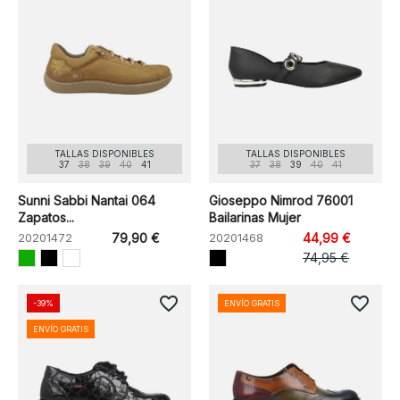
TALLAS DISPONIBLES
TALLAS DISPONIBLES
37
38
39
40
41
37
38
39
40
41
Sunni Sabbi Nantai 064
Gioseppo Nimrod 76001
Zapatos...
Bailarinas Mujer
20201472
79,90 €
20201468
44,99 €
74,95 €
favorite_border
favorite_border
-39%
ENVÍO GRATIS
ENVÍO GRATIS