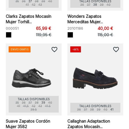
35
36
37
38
39
40
TALLAS DISPONIBLES
41
42
43
36
37
38
39
40
Clarks Zapatos Mocasín
Wonders Zapatos
Mujer Torhill...
Merceditas Mujer...
000051
65,99 €
20101186
40,00 €
119,95 €
115,00 €
favorite_border
favorite_border
ENVÍO GRATIS
-44%
TALLAS DISPONIBLES
35
36
37
38
39
40
41
41,5
42
43
41.5
TALLAS DISPONIBLES
39.5
36
37
38
39
40
41
Suave Zapatos Cordón
Callaghan Adaptaction
Mujer 3582
Zapatos Mocasín...