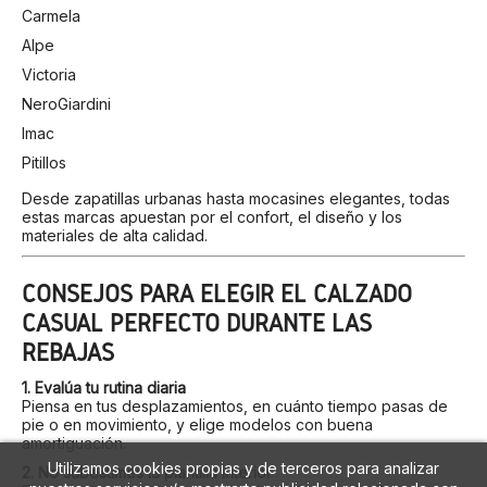
Carmela
Alpe
Victoria
NeroGiardini
Imac
Pitillos
Desde zapatillas urbanas hasta mocasines elegantes, todas
estas marcas apuestan por el confort, el diseño y los
materiales de alta calidad.
CONSEJOS PARA ELEGIR EL CALZADO
CASUAL PERFECTO DURANTE LAS
REBAJAS
1. Evalúa tu rutina diaria
Piensa en tus desplazamientos, en cuánto tiempo pasas de
pie o en movimiento, y elige modelos con buena
amortiguación.
Utilizamos cookies propias y de terceros para analizar
2. No subestimes la plantilla interior