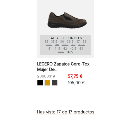
TALLAS DISPONIBLES
35
35,5
36
36,5
37
38
38,5
39
39,5
40
40,5
41
41,5
42
42,5
43
38.5
37.5
LEGERO Zapatos Gore-Tex
Mujer De...
20600319
57,75 €
105,00 €
Has visto 17 de 17 productos