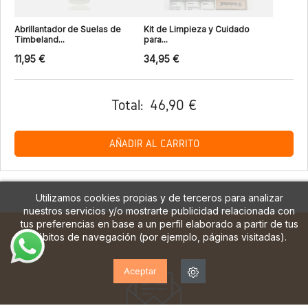
Abrillantador de Suelas de
Kit de Limpieza y Cuidado
Timbeland...
para...
11,95 €
34,95 €
Total:
46,90 €
AÑADIR AL CARRITO
Utilizamos cookies propias y de terceros para analizar
nuestros servicios y/o mostrarte publicidad relacionada con
tus preferencias en base a un perfil elaborado a partir de tus
hábitos de navegación (por ejemplo, páginas visitadas).
Aceptar