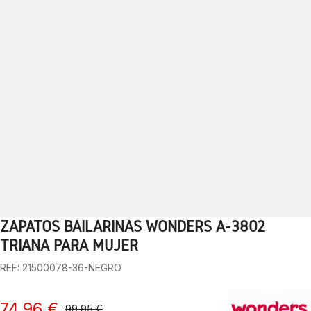
ZAPATOS BAILARINAS WONDERS A-3802
1
2
3
4
5
6
7
8
9
10
TRIANA PARA MUJER
REF: 21500078-36-NEGRO
74,96 €
99,95 €