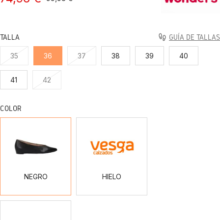
TALLA
GUÍA DE TALLAS
35
36
37
38
39
40
41
42
COLOR
NEGRO
HIELO
NEGRO
HIELO
BEIG