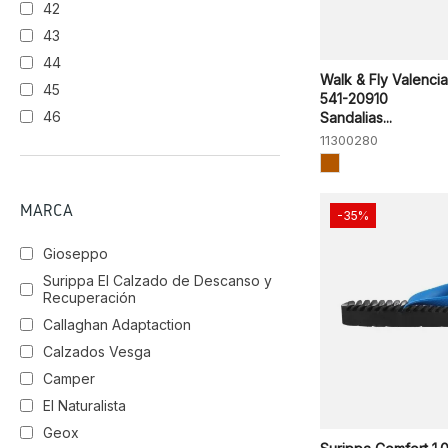
42
43
44
Walk & Fly Valencia
45
541-20910
46
Sandalias...
11300280
MARCA
-35%
Gioseppo
Surippa El Calzado de Descanso y
Recuperación
Callaghan Adaptaction
Calzados Vesga
Camper
El Naturalista
Geox