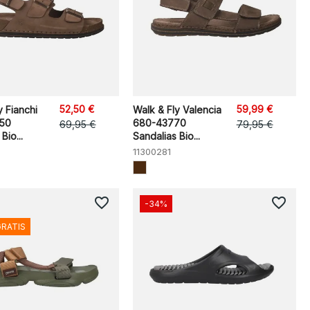
52,50 €
59,99 €
y Fianchi
Walk & Fly Valencia
50
680-43770
69,95 €
79,95 €
Bio...
Sandalias Bio...
11300281
favorite_border
favorite_border
-34%
GRATIS