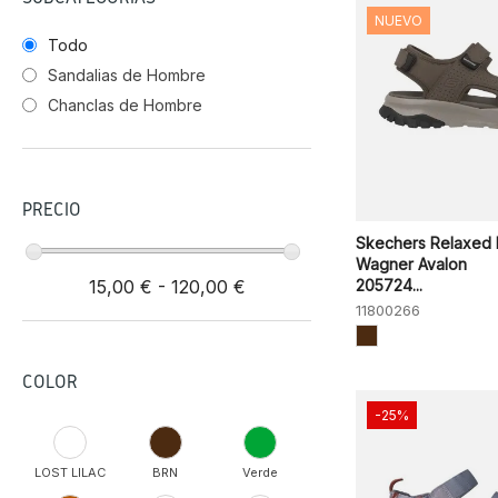
NUEVO
Todo
Sandalias de Hombre
Chanclas de Hombre
PRECIO
Skechers Relaxed F
Wagner Avalon
15,00 € - 120,00 €
205724...
11800266
COLOR
-25%
LOST LILAC
BRN
Verde