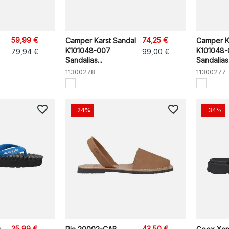
59,99 €
74,25 €
Camper Karst Sandal
Camper K
K101048-007
K101048-
79,94 €
99,00 €
Sandalias...
Sandalias.
11300278
11300277
favorite_border
favorite_border
-24%
-34%
25,99 €
43,50 €