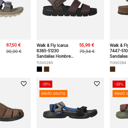
67,50 €
55,99 €
Walk & Fly Icarus
Walk & Fl
8385-51230
7447-510
90,00 €
79,94 €
Sandalias Hombre...
Sandalias 
11300285
11300284
favorite_border
favorite_border
-25%
-25%
ENVÍO GRATIS
ENVÍO 