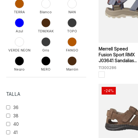
TERRA
Blanco
NAN
Azul
TDM/KAK
TOPO
Merrell Speed
VERDE NEON
Gris
FANGO
Fusion Sport RMX
J03641 Sandalias...
11300286
Negro
NERO
Marrón
T.MORO
MOKA
-24%
TALLA
36
38
40
41