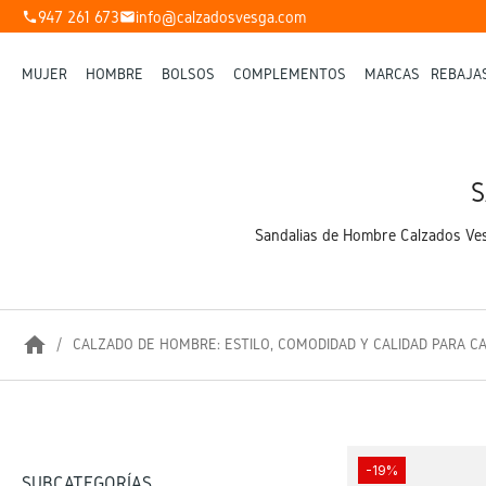
947 261 673
info@calzadosvesga.com
phone
mail
MUJER
HOMBRE
BOLSOS
COMPLEMENTOS
MARCAS
REBAJA
S
Sandalias de Hombre Calzados Vesg
home
CALZADO DE HOMBRE: ESTILO, COMODIDAD Y CALIDAD PARA C
-19%
SUBCATEGORÍAS