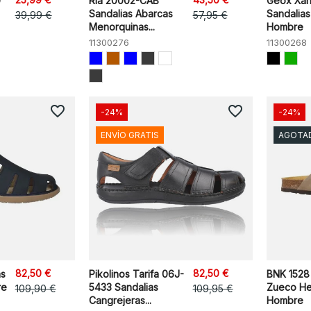
0
Ria 20002-CAB
Geox Xa
Sandalias Abarcas
Sandalias
39,99 €
57,95 €
Menorquinas...
Hombre
11300276
11300268
favorite_border
favorite_border
-24%
-24%
ENVÍO GRATIS
AGOTA
82,50 €
82,50 €
as
Pikolinos Tarifa 06J-
BNK 1528
re
5433 Sandalias
Zueco Heb
109,90 €
109,95 €
Cangrejeras...
Hombre