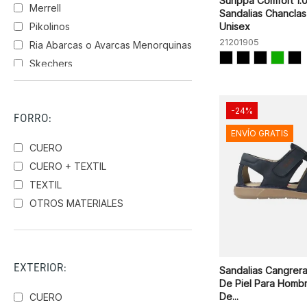
Surippa Comfort 1.
Merrell
Sandalias Chanclas
Pikolinos
Unisex
21201905
Ria Abarcas o Avarcas Menorquinas
Skechers
Walk & Fly
-24%
FORRO:
ENVÍO GRATIS
CUERO
CUERO + TEXTIL
TEXTIL
OTROS MATERIALES
EXTERIOR:
Sandalias Cangrer
De Piel Para Homb
De...
CUERO