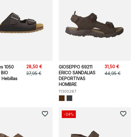
28,50 €
31,50 €
s 1050
GIOSEPPO 69211
 BIO
ERICO SANDALIAS
37,95 €
44,95 €
 Hebillas
DEPORTIVAS
HOMBRE
11300287
favorite_border
favorite_border
-24%