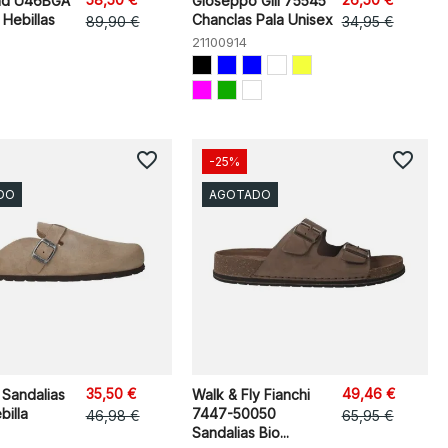
nd U46BGA
Gioseppo Gill 75545
 Hebillas
Chanclas Pala Unisex
89,90 €
34,95 €
21100914
favorite_border
favorite_border
-25%
DO
AGOTADO
35,50 €
49,46 €
 Sandalias
Walk & Fly Fianchi
illa
7447-50050
46,98 €
65,95 €
Sandalias Bio...