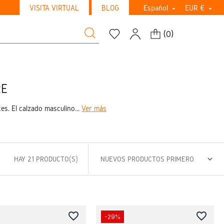
VISITA VIRTUAL
BLOG
Español
EUR €


(
0
)
RE
s. El calzado masculino...
Ver más
HAY 21 PRODUCTO(S)
favorite_border
favorite_border
-29%