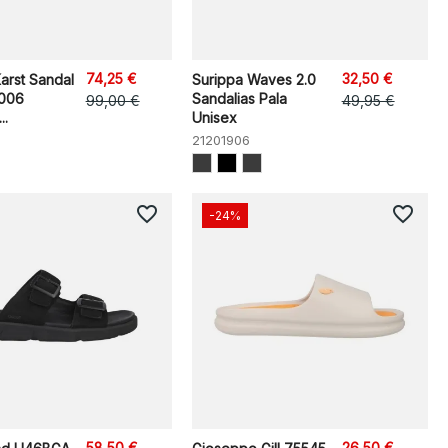
74,25 €
32,50 €
arst Sandal
Surippa Waves 2.0
006
Sandalias Pala
99,00 €
49,95 €
..
Unisex
21201906
favorite_border
favorite_border
-24%
58,50 €
26,50 €