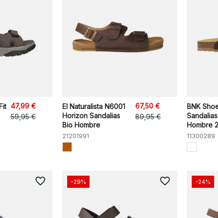
47,99 €
67,50 €
it
El Naturalista N6001
BNK Shoe
Horizon Sandalias
Sandalias
59,95 €
89,95 €
Bio Hombre
Hombre 2
21201991
11300289
favorite_border
favorite_border
-29%
-24%