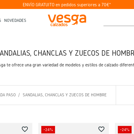
ENVÍO GRATUITO en pedidos superiores a 70€*
S
NOVEDADES
ANDALIAS, CHANCLAS Y ZUECOS DE HOMB
a te ofrece una gran variedad de modelos y estilos de calzado diferente
ADA PASO
SANDALIAS, CHANCLAS Y ZUECOS DE HOMBRE
favorite_border
favorite_border
-24%
-24%