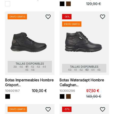
129,90 €
favorite_border
favorite_border
ENVÍO GRATIS
-34%
ENVÍO GRATIS
TALLAS DISPONIBLES
39
40
41
42
43
44
TALLAS DISPONIBLES
45
46
40
41
42
43
44
45
Botas Impermeables Hombre
Botas Wateradapt Hombre
Grisport...
Callaghan...
10600167
109,00 €
10300296
97,50 €
149,90 €
favorite_border
favorite_border
ENVÍO GRATIS
-57%