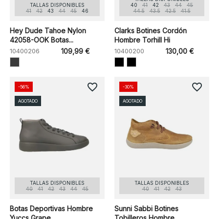
TALLAS DISPONIBLES
40
41
42
43
44
45
41
42
43
44
45
46
44.5
43.5
42.5
41.5
Hey Dude Tahoe Nylon
Clarks Botines Cordón
42058-OOK Botas...
Hombre Torhill Hi
10400206
109,99 €
10400200
130,00 €
favorite_border
favorite_border
-56%
-30%
AGOTADO
AGOTADO
TALLAS DISPONIBLES
TALLAS DISPONIBLES
40
41
42
43
44
45
40
41
42
43
Botas Deportivas Hombre
Sunni Sabbi Botines
Yuccs Grape...
Tobilleros Hombre...