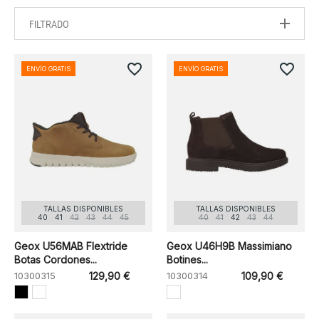
FILTRADO
favorite_border
favorite_border
ENVÍO GRATIS
ENVÍO GRATIS
TALLAS DISPONIBLES
TALLAS DISPONIBLES
40
41
42
43
44
45
40
41
42
43
44
Geox U56MAB Flextride
Geox U46H9B Massimiano
Botas Cordones...
Botines...
10300315
129,90 €
10300314
109,90 €