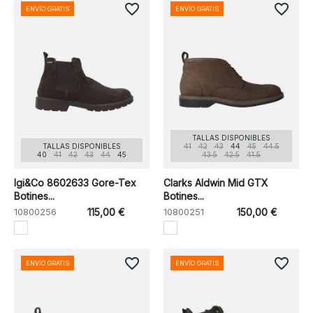
favorite_border
favorite_border
ENVÍO GRATIS
ENVÍO GRATIS
TALLAS DISPONIBLES
TALLAS DISPONIBLES
41
42
43
44
45
44.5
40
41
42
43
44
45
43.5
42.5
41.5
Igi&Co 8602633 Gore-Tex
Clarks Aldwin Mid GTX
Botines...
Botines...
10800256
115,00 €
10800251
150,00 €
favorite_border
favorite_border
ENVÍO GRATIS
ENVÍO GRATIS