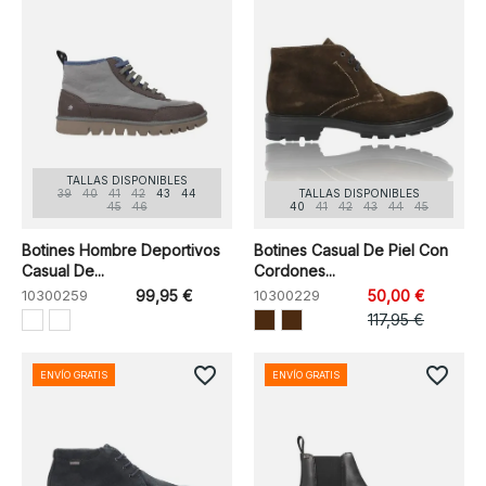
TALLAS DISPONIBLES
39
40
41
42
43
44
TALLAS DISPONIBLES
45
46
40
41
42
43
44
45
Botines Hombre Deportivos
Botines Casual De Piel Con
Casual De...
Cordones...
10300259
99,95 €
10300229
50,00 €
117,95 €
favorite_border
favorite_border
ENVÍO GRATIS
ENVÍO GRATIS