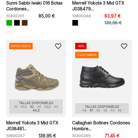
Sunni Sabbi Iwaki 016 Botas
Merrell Yokota 3 Mid GTX
Cordones...
J038479...
10400201
85,00 €
10800248
83,97 €
139,95 €
favorite_border
favorite_border
ENVÍO GRATIS
-44%
ENVÍO GRATIS
TALLAS DISPONIBLES
41
41,5
42
43
43,5
44
TALLAS DISPONIBLES
44,5
40
41
42
43
44
45
Merrell Yokota 3 Mid GTX
Callaghan Botines Cordones
J038481...
Hombre...
10800247
139,95 €
10300295
71,45 €