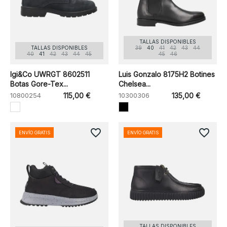
TALLAS DISPONIBLES
TALLAS DISPONIBLES
39
40
41
42
43
44
40
41
42
43
44
45
45
46
Igi&Co UWRGT 8602511
Luis Gonzalo 8175H2 Botines
Botas Gore-Tex...
Chelsea...
10800254
115,00 €
10300306
135,00 €
favorite_border
favorite_border
ENVÍO GRATIS
ENVÍO GRATIS
TALLAS DISPONIBLES