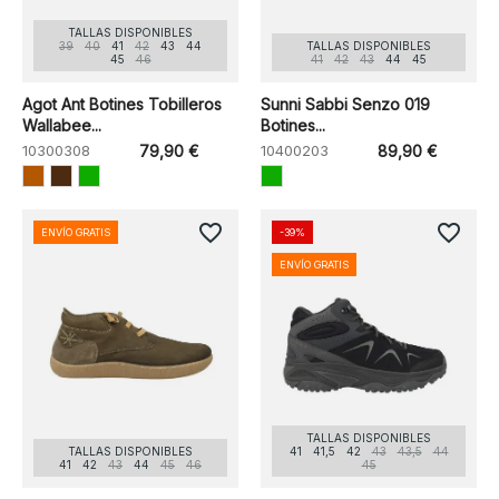
TALLAS DISPONIBLES
39
40
41
42
43
44
TALLAS DISPONIBLES
45
46
41
42
43
44
45
Agot Ant Botines Tobilleros
Sunni Sabbi Senzo 019
Wallabee...
Botines...
10300308
79,90 €
10400203
89,90 €
favorite_border
favorite_border
ENVÍO GRATIS
-39%
ENVÍO GRATIS
TALLAS DISPONIBLES
TALLAS DISPONIBLES
41
41,5
42
43
43,5
44
41
42
43
44
45
46
45