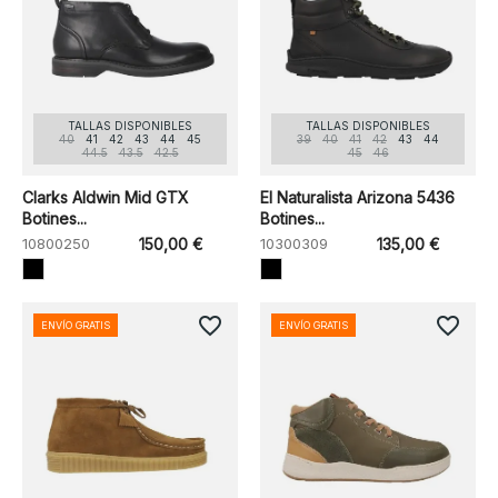
TALLAS DISPONIBLES
TALLAS DISPONIBLES
40
41
42
43
44
45
39
40
41
42
43
44
44.5
43.5
42.5
45
46
Clarks Aldwin Mid GTX
El Naturalista Arizona 5436
Botines...
Botines...
10800250
150,00 €
10300309
135,00 €
favorite_border
favorite_border
ENVÍO GRATIS
ENVÍO GRATIS