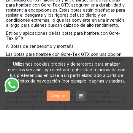
para hombre con Gore-Tex GTX aseguran una durabilidad y
resistencia excepcionales. Estas botas están diseñadas para
resistir el desgaste y los rigores del uso diario y en
condiciones extremas, lo que las convierte en una inversión
a largo para quienes buscan calzado de alto rendimiento.
Estilos y aplicaciones de las botas para hombre con Gore-
Tex GTX
A. Botas de senderismo y montaña
Las botas para hombre con Gore-Tex GTX son una opción
popular para actividades de senderismo y montaña, ya que
Utilizamos cookies propias y de terceros para analizar
garantizan soporte, protección y comodidad.
nuestros servicios y/o mostrarte publicidad relacionada con
tus preferencias en base a un perfil elaborado a partir de
tus hábitos de navegación (por ejemplo, páginas visitadas).
BOTAS DE DE HOMBRE DE CAÑA MEDIA
Éstas botas poseen una caña de 10 a 20 centímetros
Aceptar
cubriendo el tobillo y un poco más de la pierna. Éste calzado
se puede encontrar fabricado de
diversos materiales
: cuero,
gore-tex, piel o ante… Los colores suelen ser oscuros tales
como el azul, marrón o negro principalmente.
Las botas con caña son idóneas para salidas a la naturaleza
o en invierno, puesto que preservan al pie del frío y de los
obstáculos que nos podamos encontrar.