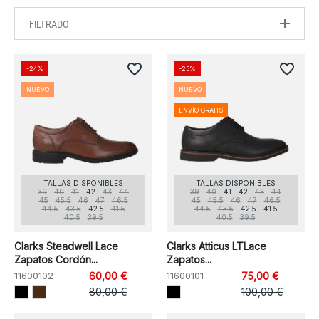
FILTRADO
favorite_border
favorite_border
-24%
-25%
NUEVO
NUEVO
ENVÍO GRATIS
TALLAS DISPONIBLES
TALLAS DISPONIBLES
39
40
41
42
43
44
39
40
41
42
43
44
45
45.5
46
47
46.5
45
45.5
46
47
46.5
44.5
43.5
42.5
41.5
44.5
43.5
42.5
41.5
40.5
39.5
40.5
39.5
Clarks Steadwell Lace
Clarks Atticus LTLace
Zapatos Cordón...
Zapatos...
11600102
60,00 €
11600101
75,00 €
80,00 €
100,00 €