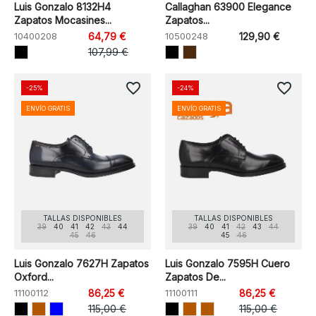
Luis Gonzalo 8132H4
Callaghan 63900 Elegance
Zapatos Mocasines...
Zapatos...
10400208
64,79 €
10500248
129,90 €
107,99 €
favorite_border
favorite_border
-25%
-24%
ENVÍO GRATIS
ENVÍO GRATIS
TALLAS DISPONIBLES
TALLAS DISPONIBLES
39
40
41
42
43
44
39
40
41
42
43
44
45
46
45
46
Luis Gonzalo 7627H Zapatos
Luis Gonzalo 7595H Cuero
Oxford...
Zapatos De...
11100112
86,25 €
11100111
86,25 €
115,00 €
115,00 €