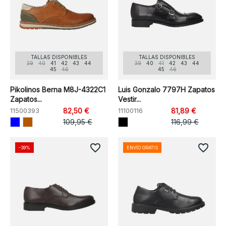
TALLAS DISPONIBLES
TALLAS DISPONIBLES
39
40
41
42
43
44
39
40
41
42
43
44
45
46
45
46
Pikolinos Berna M8J-4322C1
Luis Gonzalo 7797H Zapatos
Zapatos...
Vestir...
11500393
82,50 €
11100116
81,89 €
109,95 €
116,99 €
favorite_border
favorite_border
-39%
ENVÍO GRATIS