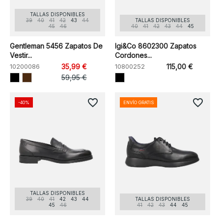
TALLAS DISPONIBLES
39
40
41
42
43
44
TALLAS DISPONIBLES
45
46
40
41
42
43
44
45
Gentleman 5456 Zapatos De
Igi&Co 8602300 Zapatos
Vestir...
Cordones...
10200086
35,99 €
10800252
115,00 €
59,95 €
favorite_border
favorite_border
-40%
ENVÍO GRATIS
TALLAS DISPONIBLES
39
40
41
42
43
44
TALLAS DISPONIBLES
45
46
41
42
43
44
45