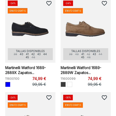
favorite_border
favorite_border
-24%
-24%
ENVÍO GRATIS
ENVÍO GRATIS
TALLAS DISPONIBLES
TALLAS DISPONIBLES
39
40
41
42
43
44
39
40
41
42
43
44
45
46
45
46
Martinelli Watford 1689-
Martinelli Watford 1689-
2889X Zapatos...
2889W Zapatos...
11600100
74,99 €
11600099
74,99 €
99,95 €
99,95 €
favorite_border
favorite_border
-24%
-30%
ENVÍO GRATIS
ENVÍO GRATIS