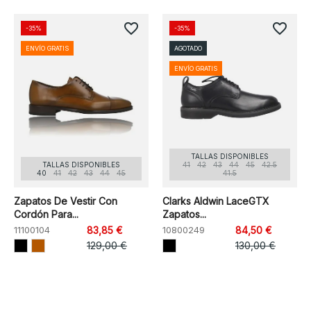
favorite_border
favorite_border
-35%
-35%
ENVÍO GRATIS
AGOTADO
ENVÍO GRATIS
TALLAS DISPONIBLES
TALLAS DISPONIBLES
41
42
43
44
45
42.5
40
41
42
43
44
45
41.5
Zapatos De Vestir Con
Clarks Aldwin LaceGTX
Cordón Para...
Zapatos...
11100104
83,85 €
10800249
84,50 €
129,00 €
130,00 €