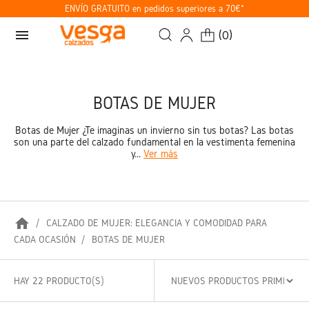
ENVÍO GRATUITO en pedidos superiores a 70€*
menu
(
0
)
BOTAS DE MUJER
Botas de Mujer ¿Te imaginas un invierno sin tus botas? Las botas
son una parte del calzado fundamental en la vestimenta femenina
y...
Ver más
home
CALZADO DE MUJER: ELEGANCIA Y COMODIDAD PARA
CADA OCASIÓN
BOTAS DE MUJER
HAY 22 PRODUCTO(S)