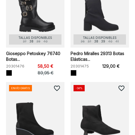
TALLAS DISPONIBLES
TALLAS DISPONIBLES
37
38
39
40
36
37
38
39
40
41
Gioseppo Petoskey 76740
Pedro Miralles 29313 Botas
Botas...
Elásticas...
20301476
58,50 €
20301475
129,00 €
89,95 €
favorite_border
favorite_border
ENVÍO GRATIS
-34%