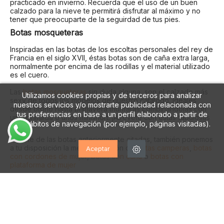
practicado en invierno. Recuerda que el uso de un buen
calzado para la nieve te permitirá disfrutar al máximo y no
tener que preocuparte de la seguirdad de tus pies.
Botas mosqueteras
Inspiradas en las botas de los escoltas personales del rey de
Francia en el siglo XVII, éstas botas son de caña extra larga,
normalmente por encima de las rodillas y el material utilizado
es el cuero.
Las
botas mosqueteras
sin duda alguna, son el calzado más
Utilizamos cookies propias y de terceros para analizar
sexy de todos los modelos de nuestro catálogo. Ideales
nuestros servicios y/o mostrarte publicidad relacionada con
desde otoño hasta primavera triunfarás combinándolas con
tus preferencias en base a un perfil elaborado a partir de
una minifalda o unos minishort. ¡Atrévete con estas fabulosas
tus hábitos de navegación (por ejemplo, páginas visitadas).
botas!
A parte de las botas anteriormente citadas, también ponemos
a tu disposición la mejor selección de
botas camperas
,
botas
Aceptar
con cordones de mujer
,
botas con cuña
o
botas con
plataforma de mujer
Las botas las podemos encontrar con todo tipo de suelas y
alturas de tacón desde la planita con piso de goma hasta las
más altas con tacones finos o gruesos de 10 cm y superiores.
Estamos seguros de que
tenemos las botas que estás
buscando
, y lo mejor es que te las ofrecemos al mejor precio
del mercado. No encontrarás unas botas para mujer tan