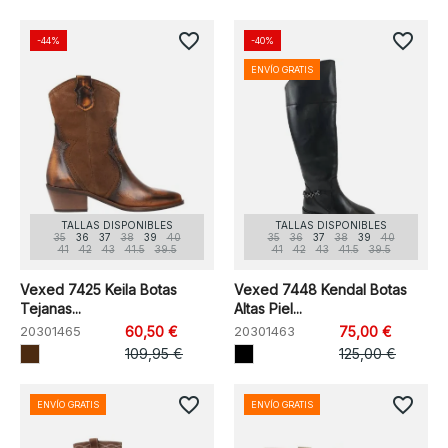
favorite_border
favorite_border
-44%
-40%
ENVÍO GRATIS
TALLAS DISPONIBLES
TALLAS DISPONIBLES
35
36
37
38
39
40
35
36
37
38
39
40
41
42
43
41.5
39.5
41
42
43
41.5
39.5
Vexed 7425 Keila Botas
Vexed 7448 Kendal Botas
Tejanas...
Altas Piel...
20301465
60,50 €
20301463
75,00 €
109,95 €
125,00 €
favorite_border
favorite_border
ENVÍO GRATIS
ENVÍO GRATIS