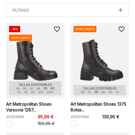
FILTRADO
favorite_border
favorite_border
-39%
ENVÍO GRATIS
ENVÍO GRATIS
TALLAS DISPONIBLES
35
36
37
38
39
40
TALLAS DISPONIBLES
41
42
43
41.5
39.5
36
37
38
39
40
41
Art Metropolitan Shoes
Art Metropolitan Shoes 1375
Varsovia 1287...
Botas...
20301485
95,99 €
20301484
139,95 €
159,95 €