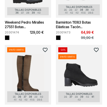
TALLAS DISPONIBLES
TALLAS DISPONIBLES
35
36
37
38
39
40
36
37
38
39
40
41
42
43
41.5
39.5
Weekend Pedro Miralles
Barminton 11083 Botas
27551 Botas...
Elásticas Tacón...
20301474
129,00 €
20301473
64,99 €
99,90 €
favorite_border
favorite_border
ENVÍO GRATIS
-24%
ENVÍO GRATIS
TALLAS DISPONIBLES
TALLAS DISPONIBLES
35
36
37
38
39
40
36
37
38
39
40
41
41
42
43
41.5
39.5
43