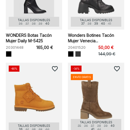
TALLAS DISPONIBLES
TALLAS DISPONIBLES
36
37
38
39
40
37
38
39
40
41
WONDERS Botas Tacón
Wonders Botines Tacón
Mujer Daily M-5425
Mujer Venecia...
20301448
165,00 €
20401520
50,00 €
144,99 €
favorite_border
favorite_border
-60%
-34%
ENVÍO GRATIS
TALLAS DISPONIBLES
TALLAS DISPONIBLES
35
36
37
38
39
40
36
37
38
39
40
41
42