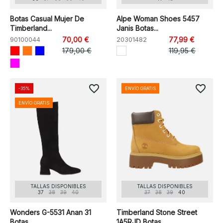
Botas Casual Mujer De
Alpe Woman Shoes 5457
Timberland...
Janis Botas...
90100044
70,00 €
20301482
77,99 €
179,00 €
119,95 €
favorite_border
favorite_border
-35%
ENVÍO GRATIS
ENVÍO GRATIS
TALLAS DISPONIBLES
TALLAS DISPONIBLES
37
38
39
40
37
38
39
40
Wonders G-5531 Anan 31
Timberland Stone Street
Botas...
1A5RJD Botas...