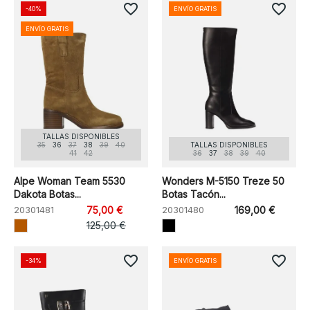
favorite_border
favorite_border
-40%
ENVÍO GRATIS
ENVÍO GRATIS
TALLAS DISPONIBLES
35
36
37
38
39
40
TALLAS DISPONIBLES
41
42
36
37
38
39
40
Alpe Woman Team 5530
Wonders M-5150 Treze 50
Dakota Botas...
Botas Tacón...
20301481
75,00 €
20301480
169,00 €
125,00 €
favorite_border
favorite_border
-34%
ENVÍO GRATIS