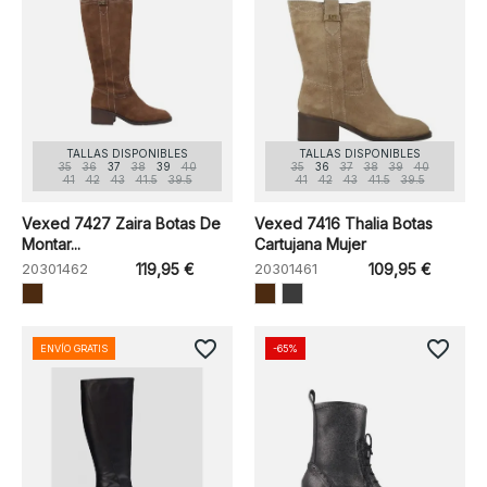
TALLAS DISPONIBLES
TALLAS DISPONIBLES
35
36
37
38
39
40
35
36
37
38
39
40
41
42
43
41.5
39.5
41
42
43
41.5
39.5
Vexed 7427 Zaira Botas De
Vexed 7416 Thalia Botas
Montar...
Cartujana Mujer
20301462
119,95 €
20301461
109,95 €
favorite_border
favorite_border
ENVÍO GRATIS
-65%