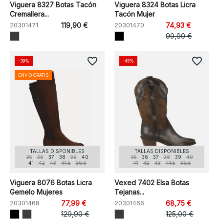
Viguera 8327 Botas Tacón
Viguera 8324 Botas Licra
Cremallera...
Tacón Mujer
20301471
119,90 €
20301470
74,93 €
99,90 €
favorite_border
favorite_border
-39%
-45%
ENVÍO GRATIS
TALLAS DISPONIBLES
TALLAS DISPONIBLES
35
36
37
38
39
40
35
36
37
38
39
40
41
42
43
41.5
39.5
41
42
43
41.5
39.5
Viguera 8076 Botas Licra
Vexed 7402 Elsa Botas
Gemelo Mujeres
Tejanas...
20301468
77,99 €
20301466
68,75 €
129,90 €
125,00 €