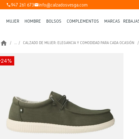
947 261 673
info@calzadosvesga.com
phone
mail
MUJER
HOMBRE
BOLSOS
COMPLEMENTOS
MARCAS
REBAJA
home
...
CALZADO DE MUJER: ELEGANCIA Y COMODIDAD PARA CADA OCASIÓN
-24%