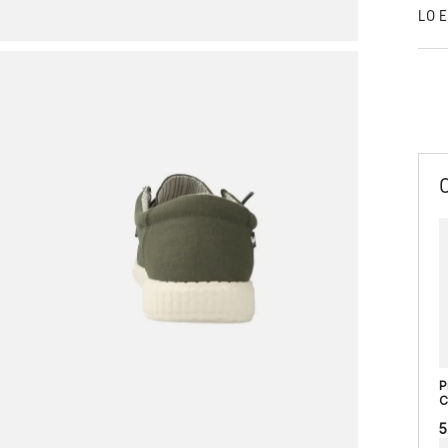
LO 
P
C
5