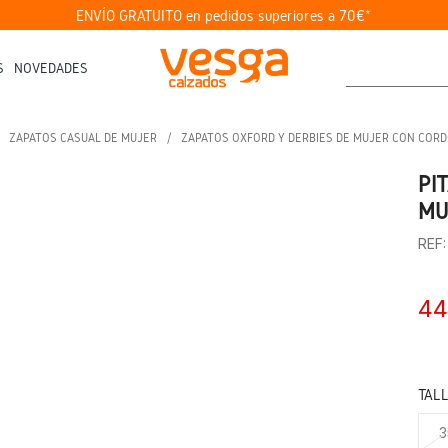
ENVÍO GRATUITO en pedidos superiores a 70€*
S
NOVEDADES
ZAPATOS CASUAL DE MUJER
ZAPATOS OXFORD Y DERBIES DE MUJER CON COR
PI
MU
REF:
44
TAL
3