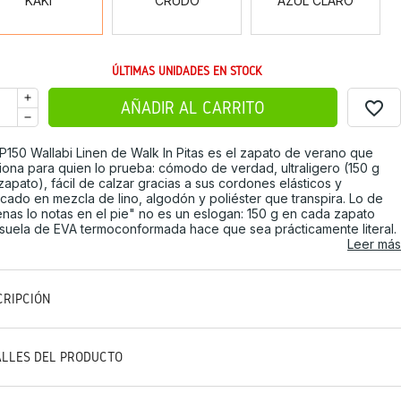
KAKI
CRUDO
AZUL CLARO
ÚLTIMAS UNIDADES EN STOCK
favorite_border
AÑADIR AL CARRITO
P150 Wallabi Linen de Walk In Pitas es el zapato de verano que
iona para quien lo prueba: cómodo de verdad, ultraligero (150 g
zapato), fácil de calzar gracias a sus cordones elásticos y
icado en mezcla de lino, algodón y poliéster que transpira. Lo de
nas lo notas en el pie" no es un eslogan: 150 g en cada zapato
suela de EVA termoconformada hace que sea prácticamente literal.
Leer más
CRIPCIÓN
ALLES DEL PRODUCTO