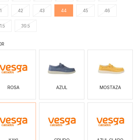
1
42
43
44
45
46
1.5
39.5
OR
ROSA
AZUL
MOSTAZA
ROSA
AZUL
MOSTAZA
KAKI
CRUDO
AZUL
CLARO