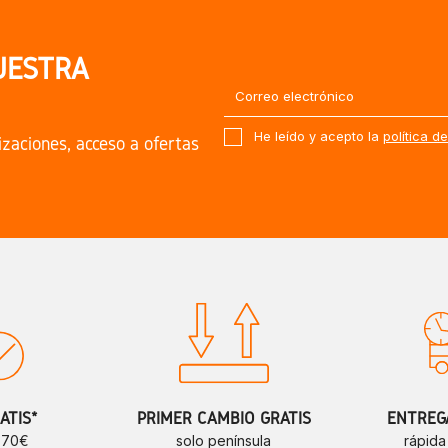
UESTRA
He leído y acepto la
política d
izaciones, acceso a ofertas
ATIS*
PRIMER CAMBIO GRATIS
ENTREGA
e 70€
solo península
rápida