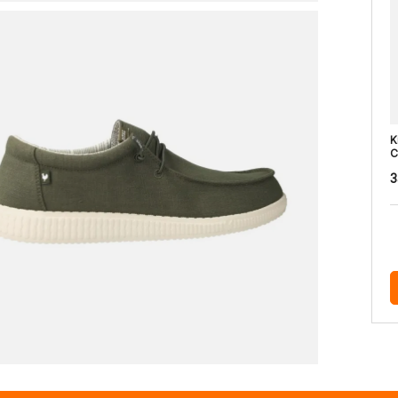
K
C
3