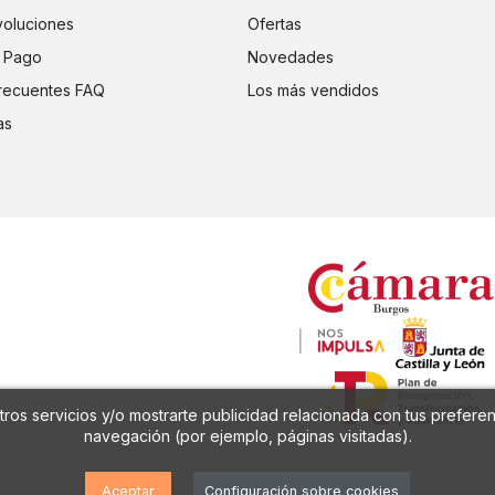
voluciones
Ofertas
 Pago
Novedades
recuentes FAQ
Los más vendidos
as
ros servicios y/o mostrarte publicidad relacionada con tus preferen
navegación (por ejemplo, páginas visitadas).
Aceptar
Configuración sobre cookies