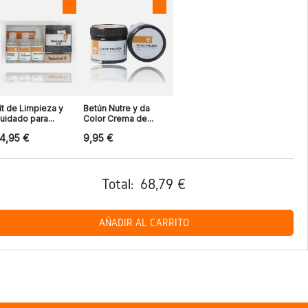
it de Limpieza y
Betún Nutre y da
uidado para...
Color Crema de...
4,95 €
9,95 €
Total:
68,79 €
AÑADIR AL CARRITO