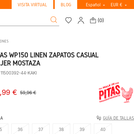
VISITA VIRTUAL
BLOG
Español
EUR €


(
0
)
DONES
TAS WP150 LINEN ZAPATOS CASUAL
JER MOSTAZA
 11500392-44-KAKI
,99 €
59,96 €
LA
GUÍA DE TALLAS
5
36
37
38
39
40