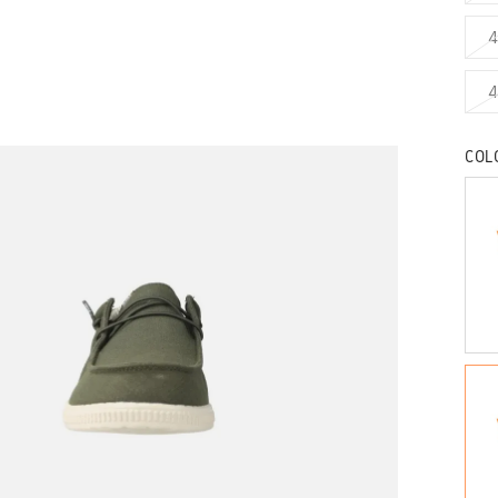
4
4
COL