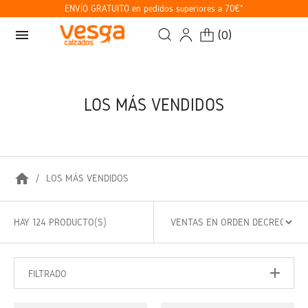
ENVÍO GRATUITO en pedidos superiores a 70€*
menu
(
0
)
LOS MÁS VENDIDOS
home
LOS MÁS VENDIDOS
HAY 124 PRODUCTO(S)
FILTRADO