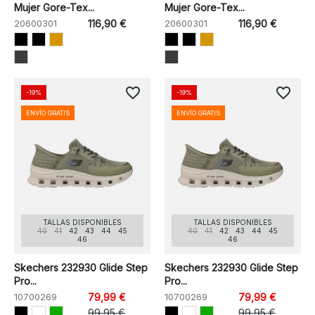
Mujer Gore-Tex...
Mujer Gore-Tex...
20600301
116,90 €
20600301
116,90 €
favorite_border
favorite_border
-19%
-19%
ENVÍO GRATIS
ENVÍO GRATIS
TALLAS DISPONIBLES
TALLAS DISPONIBLES
40
41
42
43
44
45
40
41
42
43
44
45
46
46
Skechers 232930 Glide Step
Skechers 232930 Glide Step
Pro...
Pro...
10700269
79,99 €
10700269
79,99 €
99,95 €
99,95 €