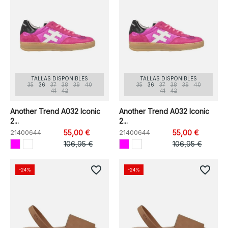
TALLAS DISPONIBLES
TALLAS DISPONIBLES
35
36
37
38
39
40
35
36
37
38
39
40
41
42
41
42
Another Trend A032 Iconic
Another Trend A032 Iconic
2...
2...
21400644
55,00 €
21400644
55,00 €
106,95 €
106,95 €
favorite_border
favorite_border
-24%
-24%