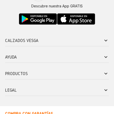
Descubre nuestra App GRATIS
keyboard_arrow_down
CALZADOS VESGA
keyboard_arrow_down
AYUDA
keyboard_arrow_down
PRODUCTOS
keyboard_arrow_down
LEGAL
COMPRA CON GARANTÍAS