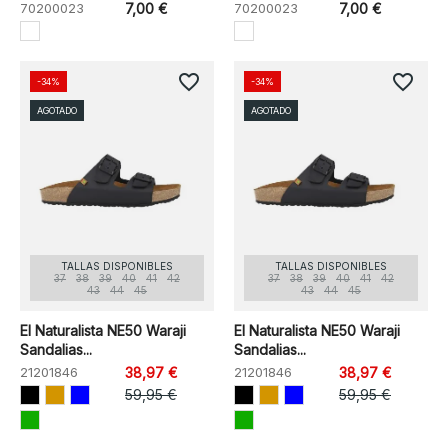
70200023
7,00 €
70200023
7,00 €
favorite_border
favorite_border
-34%
-34%
AGOTADO
AGOTADO
TALLAS DISPONIBLES
TALLAS DISPONIBLES
37
38
39
40
41
42
37
38
39
40
41
42
43
44
45
43
44
45
El Naturalista NE50 Waraji
El Naturalista NE50 Waraji
Sandalias...
Sandalias...
21201846
38,97 €
21201846
38,97 €
59,95 €
59,95 €