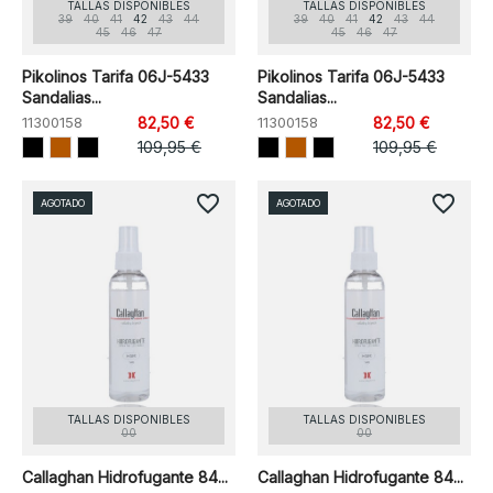
TALLAS DISPONIBLES
TALLAS DISPONIBLES
39
40
41
42
43
44
39
40
41
42
43
44
45
46
47
45
46
47
Pikolinos Tarifa 06J-5433
Pikolinos Tarifa 06J-5433
Sandalias...
Sandalias...
11300158
82,50 €
11300158
82,50 €
109,95 €
109,95 €
favorite_border
favorite_border
AGOTADO
AGOTADO
TALLAS DISPONIBLES
TALLAS DISPONIBLES
00
00
Callaghan Hidrofugante 84...
Callaghan Hidrofugante 84...