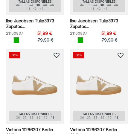
TALLAS DISPONIBLES
TALLAS DISPONIBLES
35
36
37
38
39
40
35
36
37
38
39
40
41
42
43
41
42
43
Ilse Jacobsen Tulip3373
Ilse Jacobsen Tulip3373
Zapatos...
Zapatos...
21100937
51,99 €
21100937
51,99 €
79,90 €
79,90 €
favorite_border
favorite_border
-34%
-34%
TALLAS DISPONIBLES
TALLAS DISPONIBLES
36
37
38
39
40
41
36
37
38
39
40
41
Victoria 11266207 Berlin
Victoria 11266207 Berlin