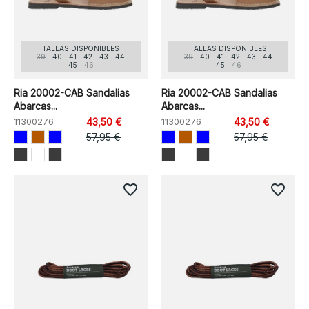
TALLAS DISPONIBLES
TALLAS DISPONIBLES
39
40
41
42
43
44
39
40
41
42
43
44
45
46
45
46
Ria 20002-CAB Sandalias
Ria 20002-CAB Sandalias
Abarcas...
Abarcas...
11300276
43,50 €
11300276
43,50 €
57,95 €
57,95 €
favorite_border
favorite_border