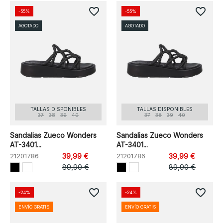
favorite_border
favorite_border
-55%
-55%
AGOTADO
AGOTADO
TALLAS DISPONIBLES
TALLAS DISPONIBLES
37
38
39
40
37
38
39
40
Sandalias Zueco Wonders
Sandalias Zueco Wonders
AT-3401...
AT-3401...
21201786
39,99 €
21201786
39,99 €
89,90 €
89,90 €
favorite_border
favorite_border
-24%
-24%
ENVÍO GRATIS
ENVÍO GRATIS