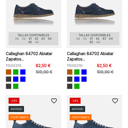
TALLAS DISPONIBLES
TALLAS DISPONIBLES
39
40
41
42
43
44
39
40
41
42
43
44
45
46
45
46
Callaghan 84702 Abiatar
Callaghan 84702 Abiatar
Zapatos...
Zapatos...
11500210
82,50 €
11500210
82,50 €
109,90 €
109,90 €
favorite_border
favorite_border
-24%
-24%
AGOTADO
AGOTADO
ENVÍO GRATIS
ENVÍO GRATIS