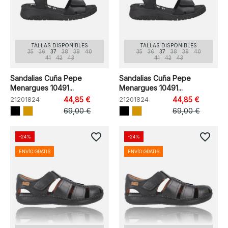
TALLAS DISPONIBLES
TALLAS DISPONIBLES
35
36
37
38
39
40
35
36
37
38
39
40
41
42
43
41
42
43
Sandalias Cuña Pepe
Sandalias Cuña Pepe
Menargues 10491...
Menargues 10491...
21201824
44,85 €
21201824
44,85 €
69,00 €
69,00 €
favorite_border
favorite_border
-24%
-24%
ENVÍO GRATIS
ENVÍO GRATIS