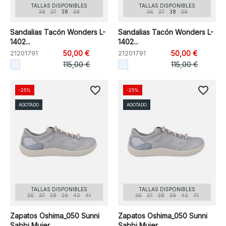
TALLAS DISPONIBLES
TALLAS DISPONIBLES
36
37
38
39
36
37
38
39
Sandalias Tacón Wonders L-
Sandalias Tacón Wonders L-
1402...
1402...
21201791
50,00 €
21201791
50,00 €
115,00 €
115,00 €
favorite_border
favorite_border
-25%
-25%
AGOTADO
AGOTADO
TALLAS DISPONIBLES
TALLAS DISPONIBLES
36
37
38
39
40
41
36
37
38
39
40
41
Zapatos Oshima_050 Sunni
Zapatos Oshima_050 Sunni
Sabbi Mujer
Sabbi Mujer