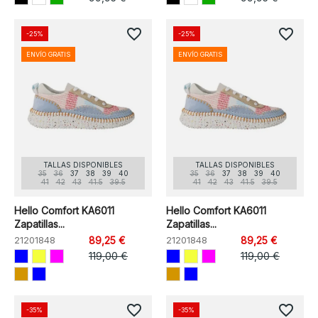
favorite_border
favorite_border
-25%
-25%
ENVÍO GRATIS
ENVÍO GRATIS
TALLAS DISPONIBLES
TALLAS DISPONIBLES
35
36
37
38
39
40
35
36
37
38
39
40
41
42
43
41.5
39.5
41
42
43
41.5
39.5
Hello Comfort KA6011
Hello Comfort KA6011
Zapatillas...
Zapatillas...
21201848
89,25 €
21201848
89,25 €
119,00 €
119,00 €
favorite_border
favorite_border
-35%
-35%