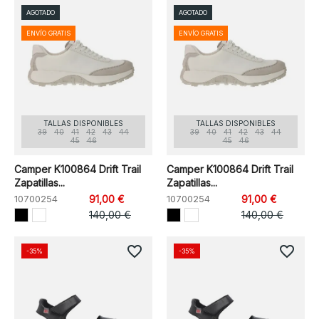
AGOTADO
AGOTADO
ENVÍO GRATIS
ENVÍO GRATIS
TALLAS DISPONIBLES
TALLAS DISPONIBLES
39
40
41
42
43
44
39
40
41
42
43
44
45
46
45
46
Camper K100864 Drift Trail
Camper K100864 Drift Trail
Zapatillas...
Zapatillas...
10700254
91,00 €
10700254
91,00 €
140,00 €
140,00 €
favorite_border
favorite_border
-35%
-35%