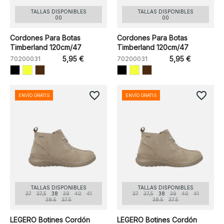
TALLAS DISPONIBLES
TALLAS DISPONIBLES
00
00
Cordones Para Botas
Cordones Para Botas
Timberland 120cm/47
Timberland 120cm/47
70200031
5,95 €
70200031
5,95 €
favorite_border
favorite_border
ENVÍO GRATIS
ENVÍO GRATIS
TALLAS DISPONIBLES
TALLAS DISPONIBLES
37
37,5
38
39
40
41
37
37,5
38
39
40
41
38.5
37.5
38.5
37.5
LEGERO Botines Cordón
LEGERO Botines Cordón