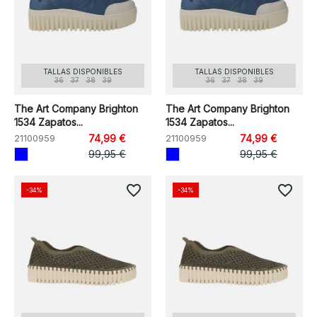
TALLAS DISPONIBLES
TALLAS DISPONIBLES
36
37
38
39
36
37
38
39
The Art Company Brighton
The Art Company Brighton
1534 Zapatos...
1534 Zapatos...
21100959
74,99 €
21100959
74,99 €
99,95 €
99,95 €
favorite_border
favorite_border
-34%
-34%