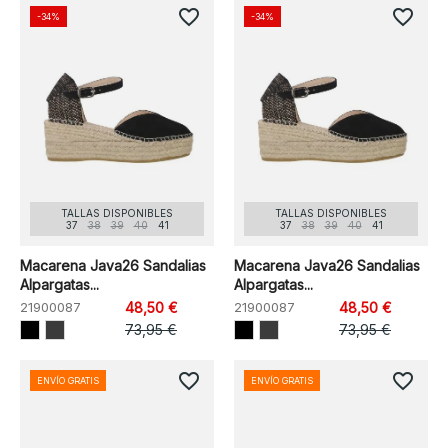
favorite_border
favorite_border
-34%
-34%
TALLAS DISPONIBLES
TALLAS DISPONIBLES
37
38
39
40
41
37
38
39
40
41
Macarena Java26 Sandalias
Macarena Java26 Sandalias
Alpargatas...
Alpargatas...
21900087
48,50 €
21900087
48,50 €
73,95 €
73,95 €
favorite_border
favorite_border
ENVÍO GRATIS
ENVÍO GRATIS