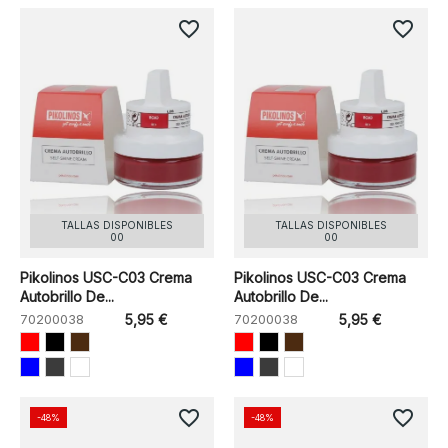
favorite_border
favorite_border
TALLAS DISPONIBLES
TALLAS DISPONIBLES
00
00
Pikolinos USC-C03 Crema
Pikolinos USC-C03 Crema
Autobrillo De...
Autobrillo De...
70200038
5,95 €
70200038
5,95 €
favorite_border
favorite_border
-48%
-48%