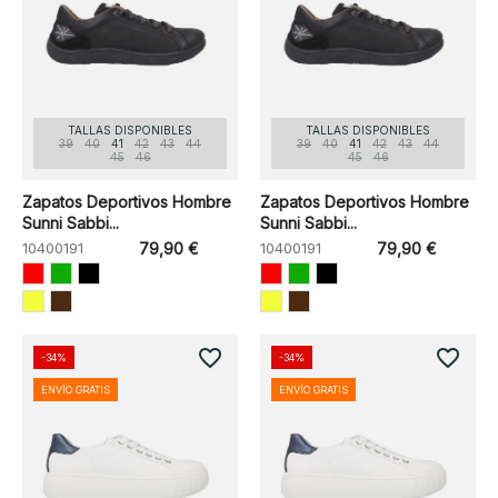
TALLAS DISPONIBLES
TALLAS DISPONIBLES
39
40
41
42
43
44
39
40
41
42
43
44
45
46
45
46
Zapatos Deportivos Hombre
Zapatos Deportivos Hombre
Sunni Sabbi...
Sunni Sabbi...
10400191
79,90 €
10400191
79,90 €
favorite_border
favorite_border
-34%
-34%
ENVÍO GRATIS
ENVÍO GRATIS