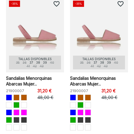
favorite_border
favorite_border
-35%
-35%
TALLAS DISPONIBLES
TALLAS DISPONIBLES
35
36
37
38
39
40
35
36
37
38
39
40
41
42
43
41
42
43
Sandalias Menorquinas
Sandalias Menorquinas
Abarcas Mujer...
Abarcas Mujer...
21900007
31,20 €
21900007
31,20 €
48,00 €
48,00 €