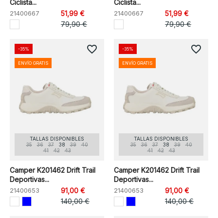
Ciclista...
Ciclista...
21400667
51,99 €
21400667
51,99 €
79,90 €
79,90 €
favorite_border
favorite_border
-35%
-35%
ENVÍO GRATIS
ENVÍO GRATIS
TALLAS DISPONIBLES
TALLAS DISPONIBLES
35
36
37
38
39
40
35
36
37
38
39
40
41
42
43
41
42
43
Camper K201462 Drift Trail
Camper K201462 Drift Trail
Deportivas...
Deportivas...
21400653
91,00 €
21400653
91,00 €
140,00 €
140,00 €