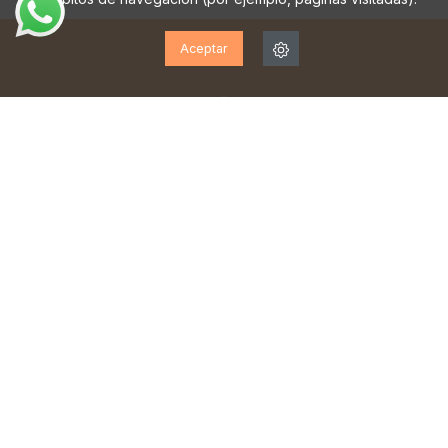
Aceptar
¡SUSCRÍBETE A NUESTRA
NEWSLETTER!
Suscríbase para recibir actualizaciones, acceso a
ofertas exclusivas y mucho más.
He leído y acepto la
política de privacidad