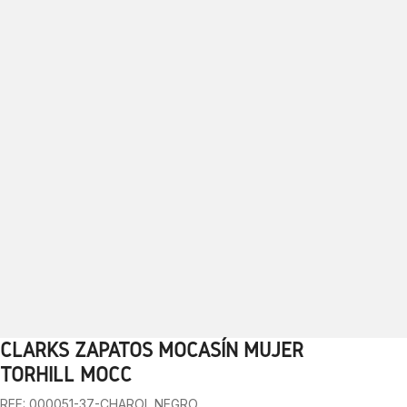
CLARKS ZAPATOS MOCASÍN MUJER
1
2
3
4
5
6
7
8
9
10
TORHILL MOCC
REF: 000051-37-CHAROL NEGRO