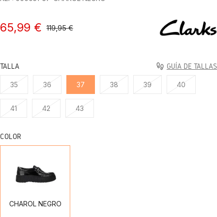
65,99 €
119,95 €
TALLA
GUÍA DE TALLAS
35
36
37
38
39
40
41
42
43
COLOR
CHAROL
NEGRO
CHAROL NEGRO