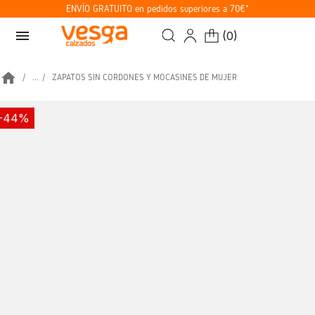
ENVÍO GRATUITO en pedidos superiores a 70€*
menu
(
0
)
home
...
ZAPATOS SIN CORDONES Y MOCASINES DE MUJER
-44%