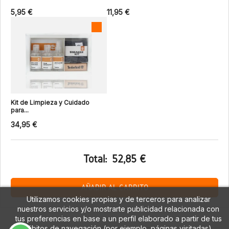
5,95 €
11,95 €
Kit de Limpieza y Cuidado
para...
34,95 €
Total:
52,85 €
AÑADIR AL CARRITO
Utilizamos cookies propias y de terceros para analizar
nuestros servicios y/o mostrarte publicidad relacionada con
tus preferencias en base a un perfil elaborado a partir de tus
hábitos de navegación (por ejemplo, páginas visitadas).