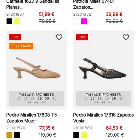
Carmela 162319 Sandalias
Patricia Miller 6740F
Planas...
Zapatos...
21201867
51,99 €
21201832
39,99 €
79,95 €
79,99 €
favorite_border
favorite_border
-35%
-50%
ENVÍO GRATIS
TALLAS DISPONIBLES
TALLAS DISPONIBLES
35
36
37
38
39
40
35
36
37
38
39
40
41
42
43
41
42
43
Pedro Miralles 17808 T5
Pedro Miralles 17816 Zapatos
Zapatos Mujer
Vestir...
21000570
77,35 €
21000569
64,50 €
119,00 €
129,00 €