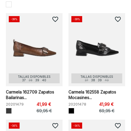
favorite_border
favorite_border
-39%
-39%
TALLAS DISPONIBLES
TALLAS DISPONIBLES
37
38
39
40
37
38
39
40
Carmela 162709 Zapatos
Carmela 162558 Zapatos
Bailarinas...
Mocasines...
20201479
41,99 €
20201478
41,99 €
69,95 €
69,95 €
favorite_border
favorite_border
-34%
-34%