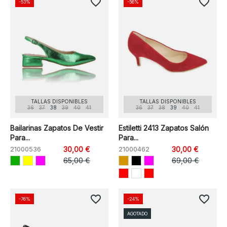
favorite_border
favorite_border
-53%
-56%
TALLAS DISPONIBLES
TALLAS DISPONIBLES
36
37
38
39
40
41
36
37
38
39
40
41
Bailarinas Zapatos De Vestir
Estiletti 2413 Zapatos Salón
Para...
Para...
21000536
30,00 €
21000462
30,00 €
65,00 €
69,00 €
favorite_border
favorite_border
-76%
-24%
AGOTADO