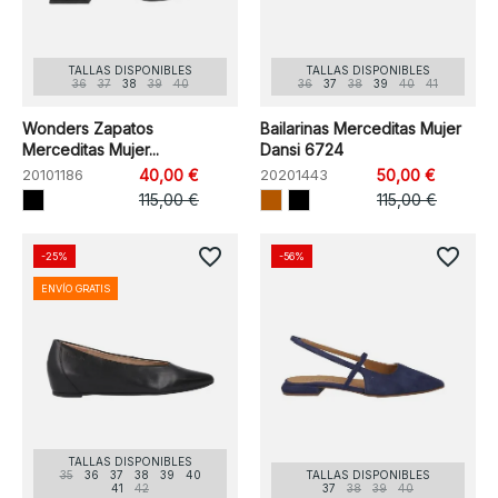
TALLAS DISPONIBLES
TALLAS DISPONIBLES
36
37
38
39
40
36
37
38
39
40
41
Wonders Zapatos
Bailarinas Merceditas Mujer
Merceditas Mujer...
Dansi 6724
20101186
40,00 €
20201443
50,00 €
115,00 €
115,00 €
favorite_border
favorite_border
-25%
-56%
ENVÍO GRATIS
TALLAS DISPONIBLES
35
36
37
38
39
40
TALLAS DISPONIBLES
41
42
37
38
39
40