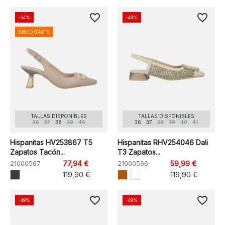
favorite_border
favorite_border
-34%
-49%
ENVÍO GRATIS
TALLAS DISPONIBLES
TALLAS DISPONIBLES
36
37
38
39
40
36
37
38
39
40
41
Hispanitas HV253867 T5
Hispanitas RHV254046 Dali
Zapatos Tacón...
T3 Zapatos...
21000567
77,94 €
21000566
59,99 €
119,90 €
119,90 €
favorite_border
favorite_border
-49%
-49%