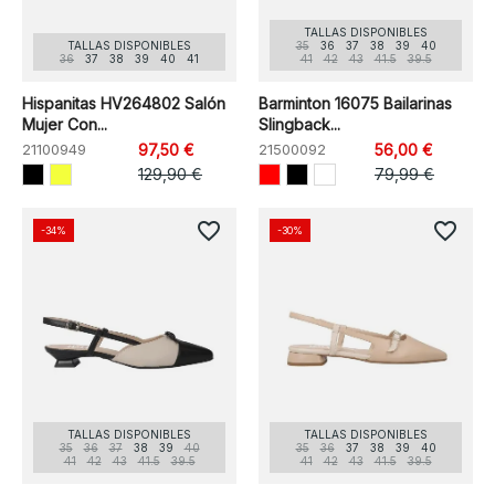
TALLAS DISPONIBLES
TALLAS DISPONIBLES
35
36
37
38
39
40
36
37
38
39
40
41
41
42
43
41.5
39.5
Hispanitas HV264802 Salón
Barminton 16075 Bailarinas
Mujer Con...
Slingback...
21100949
97,50 €
21500092
56,00 €
129,90 €
79,99 €
favorite_border
favorite_border
-34%
-30%
TALLAS DISPONIBLES
TALLAS DISPONIBLES
35
36
37
38
39
40
35
36
37
38
39
40
41
42
43
41.5
39.5
41
42
43
41.5
39.5