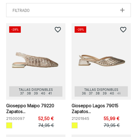
FILTRADO
favorite_border
favorite_border
-29%
-29%
TALLAS DISPONIBLES
TALLAS DISPONIBLES
37
38
39
40
41
36
37
38
39
40
41
Gioseppo Maipo 79220
Gioseppo Lagos 79015
Zapatos...
Zapatos...
21500097
52,50 €
21201945
55,99 €
74,95 €
79,95 €