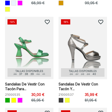
68,99 €
99,95 €
favorite_border
favorite_border
-54%
-56%
TALLAS DISPONIBLES
TALLAS DISPONIBLES
36
37
38
39
40
41
36
37
38
39
40
Sandalias De Vestir Con
Sandalias De Vestir Con
Tacón Para...
Tacón Y...
21000535
30,00 €
21000537
35,99 €
65,95 €
81,95 €