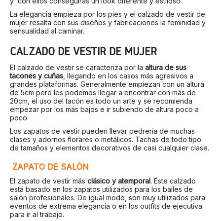
y con ellos conseguirás un look diferente y estiloso.
La elegancia empieza por los pies y el calzado de vestir de
mujer resalta con sus diseños y fabricaciones la feminidad y
sensualidad al caminar.
CALZADO DE VESTIR DE MUJER
El calzado de vestir se caracteriza por la
altura de sus
tacones y cuñas
, llegando en los casos más agresivos a
grandes plataformas. Generalmente empiezan con un altura
de 5cm pero les podemos llegar a encontrar con más de
20cm, el uso del tacón es todo un arte y se recomienda
empezar por los más bajos e ir subiendo de altura poco a
poco.
Los zapatos de vestir pueden llevar pedrería de muchas
clases y adornos florares o metálicos. Tachas de todo tipo
de tamaños y elementos decorativos de casi cualquier clase.
ZAPATO DE SALÓN
El zapato de vestir más
clásico y atemporal
. Éste calzado
está basado en los zapatos utilizados para los bailes de
salón profesionales. De igual modo, son muy utilizados para
eventos de extrema elegancia o en los outfits de ejecutiva
para ir al trabajo.