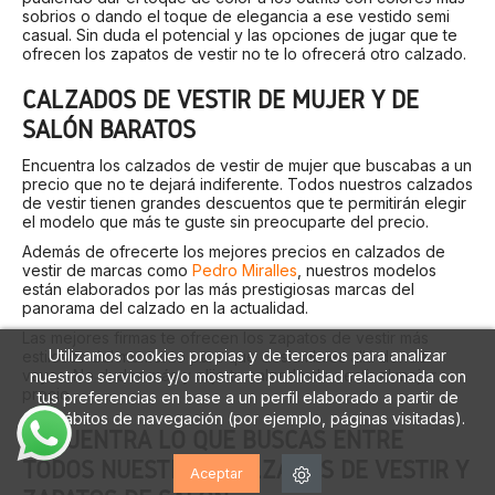
sobrios o dando el toque de elegancia a ese vestido semi
casual. Sin duda el potencial y las opciones de jugar que te
ofrecen los zapatos de vestir no te lo ofrecerá otro calzado.
CALZADOS DE VESTIR DE MUJER Y DE
SALÓN BARATOS
Encuentra los calzados de vestir de mujer que buscabas a un
precio que no te dejará indiferente. Todos nuestros calzados
de vestir tienen grandes descuentos que te permitirán elegir
el modelo que más te guste sin preocuparte del precio.
Además de ofrecerte los mejores precios en calzados de
vestir de marcas como
Pedro Miralles
, nuestros modelos
están elaborados por las más prestigiosas marcas del
panorama del calzado en la actualidad.
Las mejores firmas te ofrecen los zapatos de vestir más
Utilizamos cookies propias y de terceros para analizar
estilosos del momento para que deslumbres allá donde
vayas. No dudes más y elije tu calzado de vestir al mejor
nuestros servicios y/o mostrarte publicidad relacionada con
precio.
tus preferencias en base a un perfil elaborado a partir de
tus hábitos de navegación (por ejemplo, páginas visitadas).
ENCUENTRA LO QUE BUSCAS ENTRE
TODOS NUESTROS CALZADOS DE VESTIR Y
Aceptar