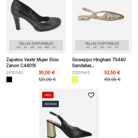
TALLAS DISPONIBLES
TALLAS DISPONIBLES
36
37
38
39
40
41
37
38
39
40
41
Zapatos Vestir Mujer Elvio
Gioseppo Hingham 75440
Zanon C4401X
Sandalias...
20101142
30,00 €
21201943
52,50 €
125,00 €
69,95 €
favorite_border
-60%
AGOTADO