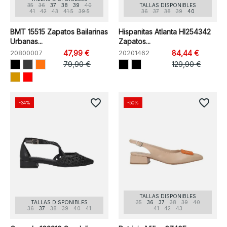
35
36
37
38
39
40
TALLAS DISPONIBLES
41
42
43
41.5
39.5
36
37
38
39
40
BMT 15515 Zapatos Bailarinas
Hispanitas Atlanta HI254342
Urbanas...
Zapatos...
20800007
47,99 €
20201462
84,44 €
79,90 €
129,90 €
favorite_border
favorite_border
-34%
-50%
TALLAS DISPONIBLES
TALLAS DISPONIBLES
35
36
37
38
39
40
36
37
38
39
40
41
41
42
43