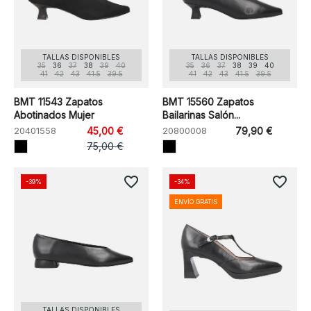
TALLAS DISPONIBLES
TALLAS DISPONIBLES
35
36
37
38
39
40
35
36
37
38
39
40
41
42
43
41.5
39.5
41
42
43
41.5
39.5
BMT 11543 Zapatos
BMT 15560 Zapatos
Abotinados Mujer
Bailarinas Salón...
20401558
45,00 €
20800008
79,90 €
75,00 €
favorite_border
favorite_border
-39%
-34%
ENVÍO GRATIS
TALLAS DISPONIBLES