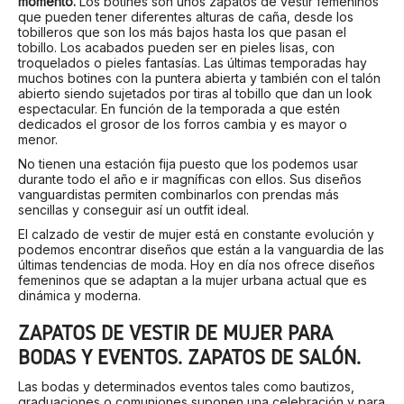
momento.
Los botines son unos zapatos de vestir femeninos
que pueden tener diferentes alturas de caña, desde los
tobilleros que son los más bajos hasta los que pasan el
tobillo. Los acabados pueden ser en pieles lisas, con
troquelados o pieles fantasías. Las últimas temporadas hay
muchos botines con la puntera abierta y también con el talón
abierto siendo sujetados por tiras al tobillo que dan un look
espectacular. En función de la temporada a que estén
dedicados el grosor de los forros cambia y es mayor o
menor.
No tienen una estación fija puesto que los podemos usar
durante todo el año e ir magníficas con ellos. Sus diseños
vanguardistas permiten combinarlos con prendas más
sencillas y conseguir así un outfit ideal.
El calzado de vestir de mujer está en constante evolución y
podemos encontrar diseños que están a la vanguardia de las
últimas tendencias de moda. Hoy en día nos ofrece diseños
femeninos que se adaptan a la mujer urbana actual que es
dinámica y moderna.
ZAPATOS DE VESTIR DE MUJER PARA
BODAS Y EVENTOS. ZAPATOS DE SALÓN.
Las bodas y determinados eventos tales como bautizos,
graduaciones o comuniones suponen una celebración y para