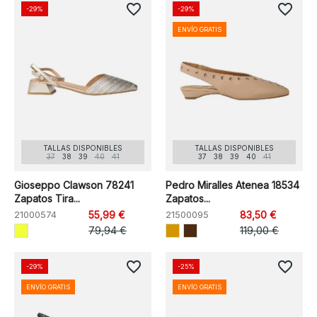
favorite_border
favorite_border
-29%
-29%
ENVÍO GRATIS
TALLAS DISPONIBLES
TALLAS DISPONIBLES
37
38
39
40
41
37
38
39
40
41
Gioseppo Clawson 78241
Pedro Miralles Atenea 18534
Zapatos Tira...
Zapatos...
21000574
55,99 €
21500095
83,50 €
79,94 €
119,00 €
favorite_border
favorite_border
-29%
-25%
ENVÍO GRATIS
ENVÍO GRATIS