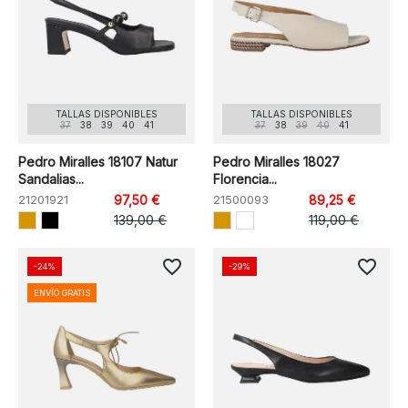
TALLAS DISPONIBLES
TALLAS DISPONIBLES
37
38
39
40
41
37
38
39
40
41
Pedro Miralles 18107 Natur
Pedro Miralles 18027
Sandalias...
Florencia...
21201921
97,50 €
21500093
89,25 €
139,00 €
119,00 €
favorite_border
favorite_border
-24%
-29%
ENVÍO GRATIS