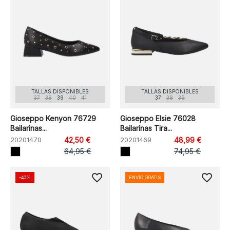
TALLAS DISPONIBLES
TALLAS DISPONIBLES
37
38
39
40
41
37
38
39
Gioseppo Kenyon 76729
Gioseppo Elsie 76028
Bailarinas...
Bailarinas Tira...
20201470
42,50 €
20201469
48,99 €
64,95 €
74,95 €
favorite_border
favorite_border
-40%
ENVÍO GRATIS