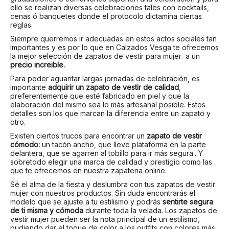
ello se realizan diversas celebraciones tales con cocktails,
cenas ó banquetes donde el protocolo dictamina ciertas
reglas.
Siempre querremos ir adecuadas en estos actos sociales tan
importantes y es por lo que en Calzados Vesga te ofrecemos
la mejor selección de zapatos de vestir para mujer a un
precio increible.
Para poder aguantar largas jornadas de celebración, es
importante
adquirir un zapato de vestir de calidad
,
preferentemente que esté fabricado en piel y que la
elaboración del mismo sea lo más artesanal posible. Estos
detalles son los que marcan la diferencia entre un zapato y
otro.
Existen ciertos trucos para encontrar un
zapato de vestir
cómodo:
un tacón ancho, que lleve plataforma en la parte
delantera, que se agarren al tobillo para ir más segura.. Y
sobretodo elegir una marca de calidad y prestigio como las
que te ofrecemos en nuestra zapateria online.
Sé el alma de la fiesta y deslumbra con tus zapatos de vestir
mujer con nuestros productos. Sin duda encontrarás el
modelo que se ajuste a tu estilismo y podrás
sentirte segura
de ti misma y cómoda
durante toda la velada. Los zapatos de
vestir mujer pueden ser la nota principal de un estilismo,
pudiendo dar el toque de color a los outfits con colores más