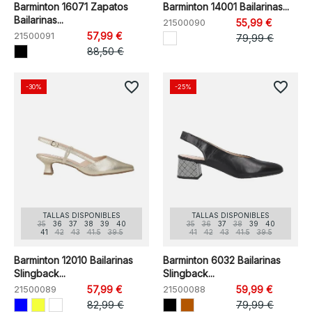
Barminton 16071 Zapatos
Barminton 14001 Bailarinas...
Bailarinas...
21500090
55,99 €
21500091
57,99 €
79,99 €
88,50 €
favorite_border
favorite_border
-30%
-25%
TALLAS DISPONIBLES
TALLAS DISPONIBLES
35
36
37
38
39
40
35
36
37
38
39
40
41
42
43
41.5
39.5
41
42
43
41.5
39.5
Barminton 12010 Bailarinas
Barminton 6032 Bailarinas
Slingback...
Slingback...
21500089
57,99 €
21500088
59,99 €
82,99 €
79,99 €