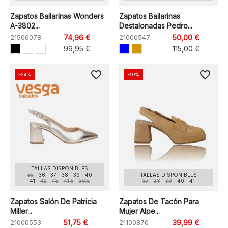
Zapatos Bailarinas Wonders
Zapatos Bailarinas
A-3802...
Destalonadas Pedro...
21500078
74,96 €
21000547
50,00 €
99,95 €
115,00 €
favorite_border
favorite_border
-24%
-59%
TALLAS DISPONIBLES
35
36
37
38
39
40
TALLAS DISPONIBLES
41
42
43
41.5
39.5
37
38
39
40
41
Zapatos Salón De Patricia
Zapatos De Tacón Para
Miller...
Mujer Alpe...
21000553
51,75 €
21100870
39,99 €