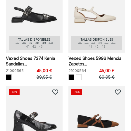
TALLAS DISPONIBLES
TALLAS DISPONIBLES
35
36
37
38
39
40
35
36
37
38
39
40
41
42
43
41
42
43
Vexed Shoes 7374 Kenia
Vexed Shoes 5996 Mencia
Sandalias...
Zapatos...
21000565
45,00 €
21000564
45,00 €
89,95 €
89,95 €
favorite_border
favorite_border
-65%
-56%