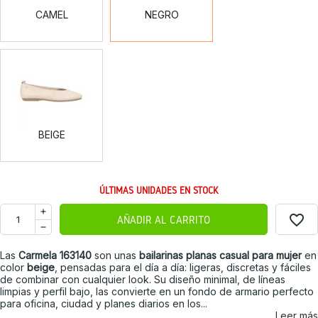
CAMEL
NEGRO
BEIGE
BEIGE
ÚLTIMAS UNIDADES EN STOCK
favorite_border
AÑADIR AL CARRITO
Las
Carmela 163140
son unas
bailarinas planas casual para mujer
en
color
beige
, pensadas para el día a día: ligeras, discretas y fáciles
de combinar con cualquier look. Su diseño minimal, de líneas
limpias y perfil bajo, las convierte en un fondo de armario perfecto
para oficina, ciudad y planes diarios en los...
Leer más