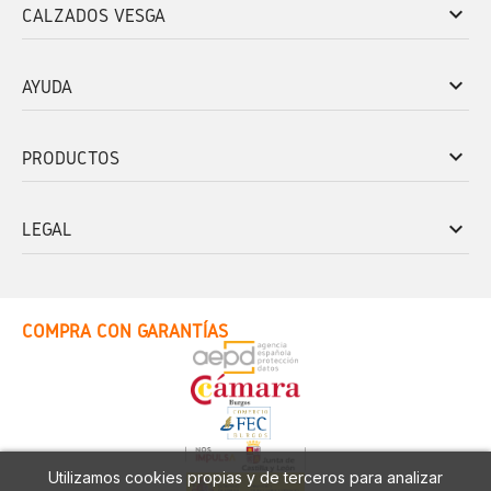
keyboard_arrow_down
CALZADOS VESGA
keyboard_arrow_down
AYUDA
keyboard_arrow_down
PRODUCTOS
keyboard_arrow_down
LEGAL
COMPRA CON GARANTÍAS
Utilizamos cookies propias y de terceros para analizar