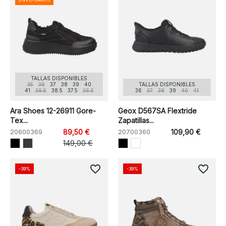
TALLAS DISPONIBLES
35
36
37
38
39
40
TALLAS DISPONIBLES
41
39.5
38.5
37.5
36.5
36
37
38
39
40
41
Ara Shoes 12-26911 Gore-
Geox D567SA Flextride
Tex...
Zapatillas...
20600369
89,50 €
20700360
109,90 €
149,00 €
favorite_border
favorite_border
-39%
-39%