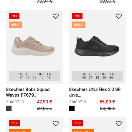
79,94 €
59,96 €
favorite_border
favorite_border
-19%
-19%
NUEVO
NUEVO
TALLAS DISPONIBLES
TALLAS DISPONIBLES
37
38
39
40
41
36
37
38
39
40
Skechers Bobs Squad
Skechers Ultra Flex 3.0 SR
Waves 117679...
Jinie...
21400720
47,99 €
21400719
55,99 €
59,95 €
69,95 €
favorite_border
favorite_border
-24%
-24%
ENVÍO GRATIS
ENVÍO GRATIS