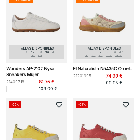
TALLAS DISPONIBLES
TALLAS DISPONIBLES
35
36
37
38
39
40
35
36
37
38
39
40
41
42
41
42
43
41.5
39.5
Wonders AP-2102 Nysa
El Naturalista N5435C Oroel...
Sneakers Mujer
21201995
74,99 €
21400718
81,75 €
99,95 €
109,00 €
favorite_border
favorite_border
-29%
-29%