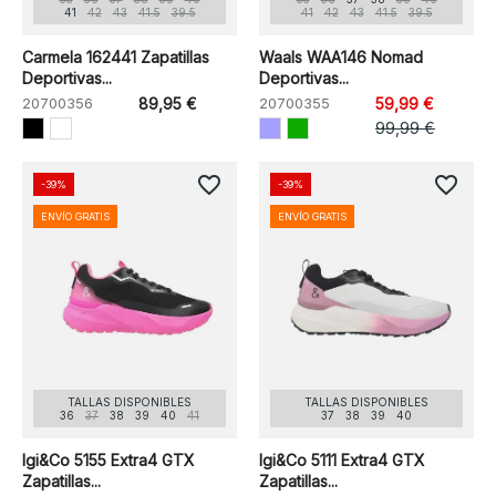
41
42
43
41.5
39.5
41
42
43
41.5
39.5
Carmela 162441 Zapatillas
Waals WAA146 Nomad
Deportivas...
Deportivas...
20700356
89,95 €
20700355
59,99 €
99,99 €
favorite_border
favorite_border
-39%
-39%
ENVÍO GRATIS
ENVÍO GRATIS
TALLAS DISPONIBLES
TALLAS DISPONIBLES
36
37
38
39
40
41
37
38
39
40
Igi&Co 5155 Extra4 GTX
Igi&Co 5111 Extra4 GTX
Zapatillas...
Zapatillas...