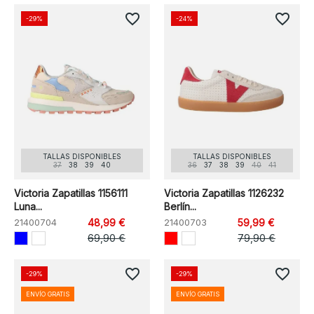
favorite_border
favorite_border
-29%
-24%
TALLAS DISPONIBLES
TALLAS DISPONIBLES
37
38
39
40
36
37
38
39
40
41
Victoria Zapatillas 1156111
Victoria Zapatillas 1126232
Luna...
Berlín...
21400704
48,99 €
21400703
59,99 €
69,90 €
79,90 €
favorite_border
favorite_border
-29%
-29%
ENVÍO GRATIS
ENVÍO GRATIS