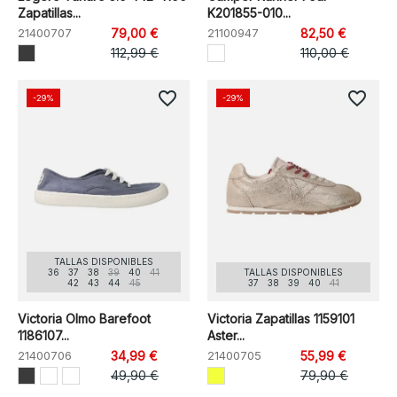
Zapatillas...
K201855-010...
21400707
79,00 €
21100947
82,50 €
112,99 €
110,00 €
favorite_border
favorite_border
-29%
-29%
TALLAS DISPONIBLES
36
37
38
39
40
41
TALLAS DISPONIBLES
42
43
44
45
37
38
39
40
41
Victoria Olmo Barefoot
Victoria Zapatillas 1159101
1186107...
Aster...
21400706
34,99 €
21400705
55,99 €
49,90 €
79,90 €