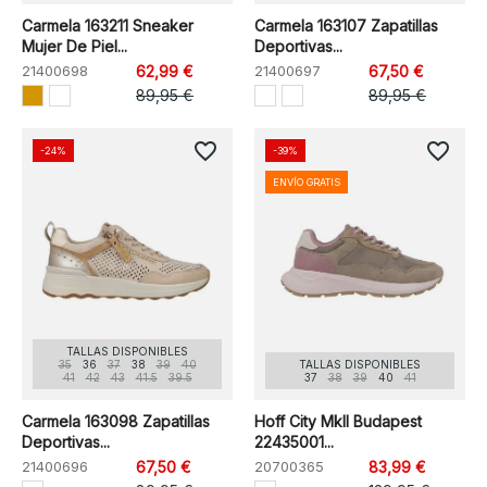
Carmela 163211 Sneaker
Carmela 163107 Zapatillas
Mujer De Piel...
Deportivas...
21400698
62,99 €
21400697
67,50 €
89,95 €
89,95 €
favorite_border
favorite_border
-24%
-39%
ENVÍO GRATIS
TALLAS DISPONIBLES
35
36
37
38
39
40
TALLAS DISPONIBLES
41
42
43
41.5
39.5
37
38
39
40
41
Carmela 163098 Zapatillas
Hoff City MkII Budapest
Deportivas...
22435001...
21400696
67,50 €
20700365
83,99 €