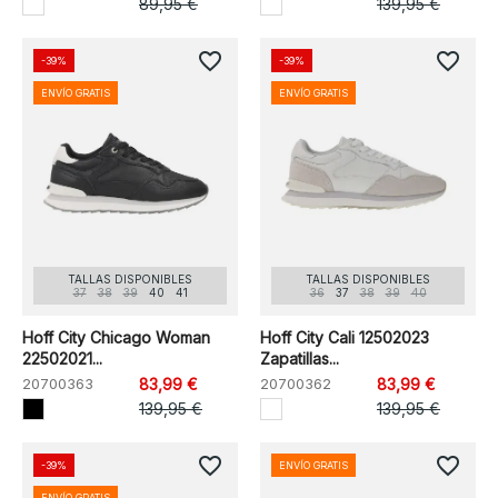
89,95 €
139,95 €
favorite_border
favorite_border
-39%
-39%
ENVÍO GRATIS
ENVÍO GRATIS
TALLAS DISPONIBLES
TALLAS DISPONIBLES
37
38
39
40
41
36
37
38
39
40
Hoff City Chicago Woman
Hoff City Cali 12502023
22502021...
Zapatillas...
20700363
83,99 €
20700362
83,99 €
139,95 €
139,95 €
favorite_border
favorite_border
-39%
ENVÍO GRATIS
ENVÍO GRATIS