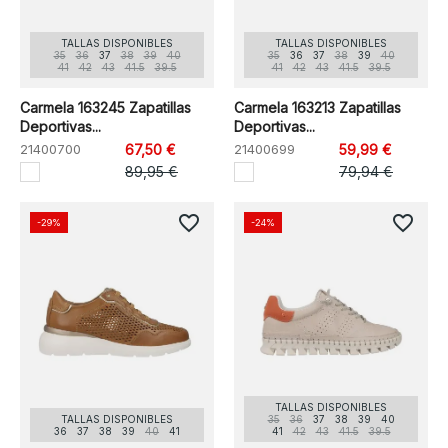
TALLAS DISPONIBLES
TALLAS DISPONIBLES
35
36
37
38
39
40
35
36
37
38
39
40
41
42
43
41.5
39.5
41
42
43
41.5
39.5
Carmela 163245 Zapatillas
Carmela 163213 Zapatillas
Deportivas...
Deportivas...
21400700
67,50 €
21400699
59,99 €
89,95 €
79,94 €
favorite_border
favorite_border
-29%
-24%
TALLAS DISPONIBLES
TALLAS DISPONIBLES
35
36
37
38
39
40
36
37
38
39
40
41
41
42
43
41.5
39.5