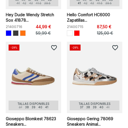
41
42
43
41.5
39.5
41
42
43
41.5
39.5
Hey Dude Wendy Stretch
Hello Comfort HC6000
Sox 41878...
Zapatillas...
21400716
44,99 €
21400715
87,50 €
59,99 €
125,00 €
favorite_border
favorite_border
-29%
-29%
TALLAS DISPONIBLES
TALLAS DISPONIBLES
37
38
39
40
41
37
38
39
40
41
Gioseppo Blomkest 78623
Gioseppo Gering 78069
Sneakers...
Sneakers Animal...