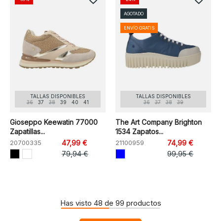
AGOTADO
ENVÍO GRATIS
TALLAS DISPONIBLES
TALLAS DISPONIBLES
36
37
38
39
40
41
36
37
38
39
Gioseppo Keewatin 77000
The Art Company Brighton
Zapatillas...
1534 Zapatos...
20700335
47,99 €
21100959
74,99 €
79,94 €
99,95 €
Has visto 48 de 99 productos