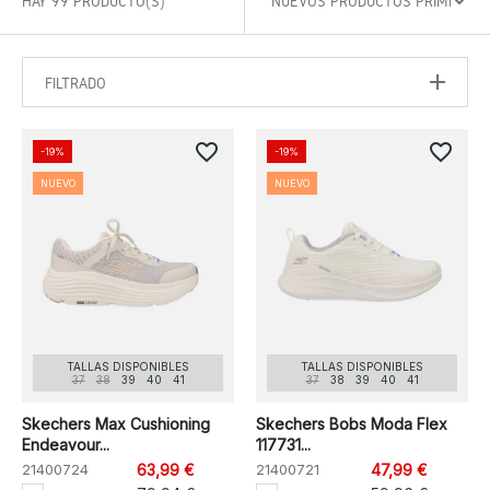
HAY 99 PRODUCTO(S)
FILTRADO
favorite_border
favorite_border
-19%
-19%
NUEVO
NUEVO
TALLAS DISPONIBLES
TALLAS DISPONIBLES
37
38
39
40
41
37
38
39
40
41
Skechers Max Cushioning
Skechers Bobs Moda Flex
Endeavour...
117731...
21400724
63,99 €
21400721
47,99 €