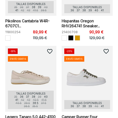
TALLAS DISPONIBLES
35
36
37
38
39
40
TALLAS DISPONIBLES
41
42
43
41.5
39.5
36
37
38
39
40
41
Pikolinos Cantabria W4R-
Hispanitas Oregon
6707C1...
RHV264741 Sneaker...
11800254
89,99 €
21400708
90,99 €
119,95 €
129,90 €
favorite_border
favorite_border
-30%
-25%
ENVÍO GRATIS
ENVÍO GRATIS
TALLAS DISPONIBLES
35
36
37
38
39
40
41
42
43
42.5
41.5
40.5
39.5
38.5
37.5
TALLAS DISPONIBLES
36.5
35.5
36
37
38
39
40
41
Legero Tanaro 5.0 442-4100
Camper Runner Four