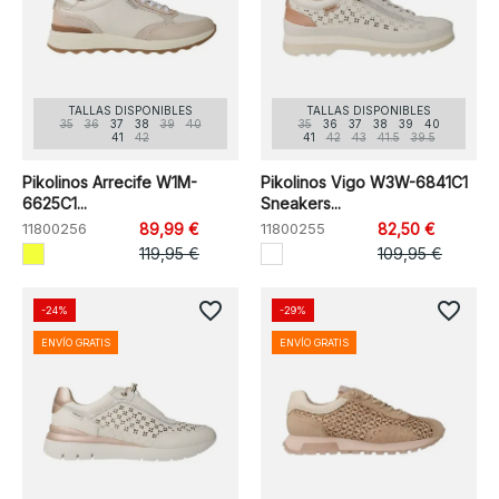
TALLAS DISPONIBLES
TALLAS DISPONIBLES
35
36
37
38
39
40
35
36
37
38
39
40
41
42
41
42
43
41.5
39.5
Pikolinos Arrecife W1M-
Pikolinos Vigo W3W-6841C1
6625C1...
Sneakers...
11800256
89,99 €
11800255
82,50 €
119,95 €
109,95 €
favorite_border
favorite_border
-24%
-29%
ENVÍO GRATIS
ENVÍO GRATIS