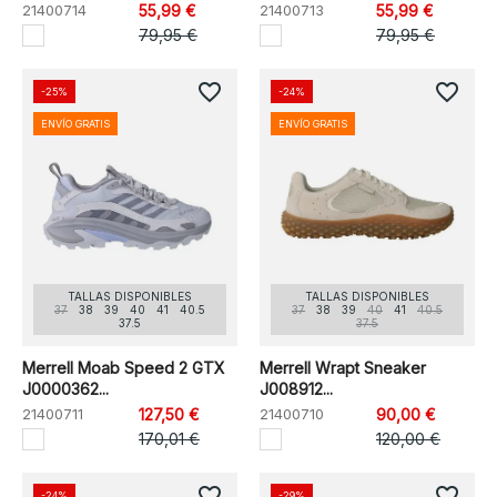
21400714
55,99 €
21400713
55,99 €
79,95 €
79,95 €
favorite_border
favorite_border
-25%
-24%
ENVÍO GRATIS
ENVÍO GRATIS
TALLAS DISPONIBLES
TALLAS DISPONIBLES
37
38
39
40
41
40.5
37
38
39
40
41
40.5
37.5
37.5
Merrell Moab Speed 2 GTX
Merrell Wrapt Sneaker
J0000362...
J008912...
21400711
127,50 €
21400710
90,00 €
170,01 €
120,00 €
favorite_border
favorite_border
-24%
-29%