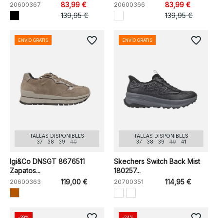
20600367
83,99 €
20600366
83,99 €
139,95 €
139,95 €
favorite_border
favorite_border
ENVÍO GRATIS
ENVÍO GRATIS
TALLAS DISPONIBLES
TALLAS DISPONIBLES
37
38
39
40
37
38
39
40
41
Igi&Co DNSGT 8676511
Skechers Switch Back Mist
Zapatos...
180257...
20600363
119,00 €
20700351
114,95 €
favorite_border
favorite_border
-39%
-24%