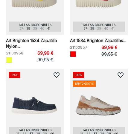
TALLAS DISPONIBLES
TALLAS DISPONIBLES
37
38
39
40
41
37
38
39
40
41
Art Brighton 1534 Zapatilla
Art 1534 Brighton Zapatillas...
Nylon...
21100957
69,99 €
21100958
69,99 €
99,95 €
99,95 €
favorite_border
favorite_border
-25%
-30%
ENVÍO GRATIS
TALLAS DISPONIBLES
TALLAS DISPONIBLES
35
36
37
38
39
40
35
36
37
38
39
40