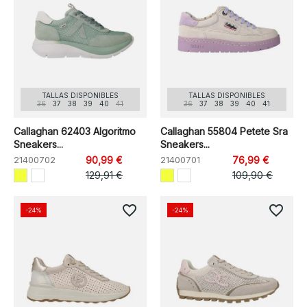
TALLAS DISPONIBLES
TALLAS DISPONIBLES
36
37
38
39
40
41
36
37
38
39
40
41
Callaghan 62403 Algoritmo
Callaghan 55804 Petete Sra
Sneakers...
Sneakers...
21400702
90,99 €
21400701
76,99 €
129,91 €
109,90 €
favorite_border
favorite_border
-24%
-24%