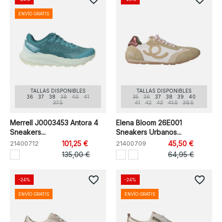
ENVÍO GRATIS
TALLAS DISPONIBLES
TALLAS DISPONIBLES
36
37
38
39
40
41
35
36
37
38
39
40
37.5
41
42
43
41.5
39.5
Merrell J0003453 Antora 4
Elena Bloom 26E001
Sneakers...
Sneakers Urbanos...
21400712
101,25 €
21400709
45,50 €
135,00 €
64,95 €
favorite_border
favorite_border
-24%
-24%
ENVÍO GRATIS
ENVÍO GRATIS