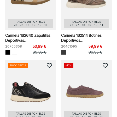
TALLAS DISPONIBLES
TALLAS DISPONIBLES
36
37
38
39
40
41
36
37
38
39
40
41
Carmela 162640 Zapatillas
Carmela 162514 Botines
Deportivas...
Deportivos...
20700358
53,99 €
20401595
59,99 €
89,95 €
99,95 €
favorite_border
favorite_border
ENVÍO GRATIS
-40%
TALLAS DISPONIBLES
TALLAS DISPONIBLES
35
36
37
38
39
40
35
36
37
38
39
40