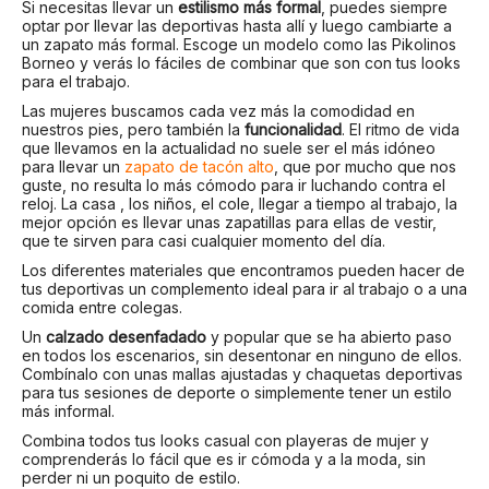
Si necesitas llevar un
estilismo más formal
, puedes siempre
optar por llevar las deportivas hasta allí y luego cambiarte a
un zapato más formal. Escoge un modelo como las Pikolinos
Borneo y verás lo fáciles de combinar que son con tus looks
para el trabajo.
Las mujeres buscamos cada vez más la comodidad en
nuestros pies, pero también la
funcionalidad
. El ritmo de vida
que llevamos en la actualidad no suele ser el más idóneo
para llevar un
zapato de tacón alto
, que por mucho que nos
guste, no resulta lo más cómodo para ir luchando contra el
reloj. La casa , los niños, el cole, llegar a tiempo al trabajo, la
mejor opción es llevar unas zapatillas para ellas de vestir,
que te sirven para casi cualquier momento del día.
Los diferentes materiales que encontramos pueden hacer de
tus deportivas un complemento ideal para ir al trabajo o a una
comida entre colegas.
Un
calzado desenfadado
y popular que se ha abierto paso
en todos los escenarios, sin desentonar en ninguno de ellos.
Combínalo con unas mallas ajustadas y chaquetas deportivas
para tus sesiones de deporte o simplemente tener un estilo
más informal.
Combina todos tus looks casual con playeras de mujer y
comprenderás lo fácil que es ir cómoda y a la moda, sin
perder ni un poquito de estilo.