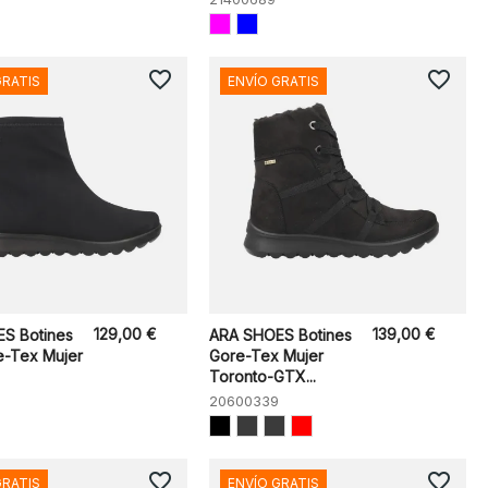
favorite_border
favorite_border
GRATIS
ENVÍO GRATIS
129,00 €
139,00 €
S Botines
ARA SHOES Botines
e-Tex Mujer
Gore-Tex Mujer
Toronto-GTX...
20600339
favorite_border
favorite_border
GRATIS
ENVÍO GRATIS