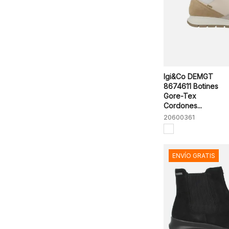
Igi&Co DEMGT
8674611 Botines
Gore-Tex
Cordones...
20600361
ENVÍO GRATIS