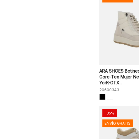
ARA SHOES Botine
Gore-Tex Mujer N
YorK-GTX...
20600343
-35%
ENVÍO GRATIS