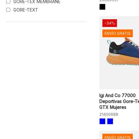
GORE-TEX MEMBRANE
GORE-TEXT
-34%
ENVÍO GRATIS
Igi And Co 77000
Deportivas Gore-T
GTX Mujeres
21400688
ENVÍO GRATIS