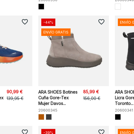
favorite_border
favorite_border
-44%
ENVÍO 
ENVÍO GRATIS
90,99 €
85,99 €
ARA SHOES Botines
ARA SHOE
ex
Cuña Gore-Tex
Licra Gor
139,95 €
156,00 €
Mujer Davos...
Toronto...
20600345
20600341
favorite_border
favorite_border
-39%
ENVÍO 