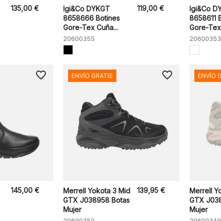
135,00 €
119,00 €
Igi&Co DYKGT
Igi&Co D
8658666 Botines
8658611 
Gore-Tex Cuña...
Gore-Tex 
20600355
20600353
favorite_border
favorite_border
ENVÍO GRATIS
ENVÍO 
145,00 €
139,95 €
Merrell Yokota 3 Mid
Merrell Y
GTX J038958 Botas
GTX J038
Mujer
Mujer
20600350
20600349