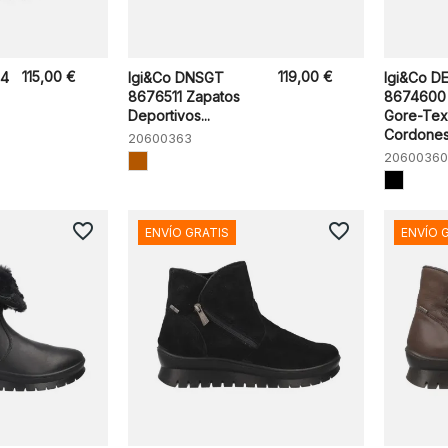
115,00 €
119,00 €
14
Igi&Co DNSGT
Igi&Co 
8676511 Zapatos
8674600 
Deportivos...
Gore-Tex
Cordones.
20600363
20600360
favorite_border
favorite_border
ENVÍO GRATIS
ENVÍO 