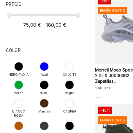
-25%
PRECIO
ENVÍO GRATIS
75,00 € - 180,00 €
COLOR
Merrell Moab Spe
NERO FUXIA
Azul
CALCITE
2 GTX J0000362
Zapatillas...
21400711
Verde
NERO
Negro
-40%
BIANCO
Marrón
CASPER
ROSA
ENVÍO GRATIS