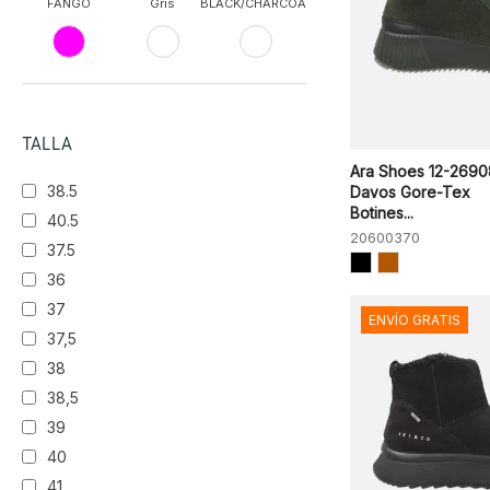
FANGO
Gris
BLACK/CHARCOAL
Rosa
CIOCCOLATO
Blanco
TALLA
Ara Shoes 12-2690
38.5
Davos Gore-Tex
Botines...
40.5
20600370
37.5
36
37
ENVÍO GRATIS
37,5
38
38,5
39
40
41