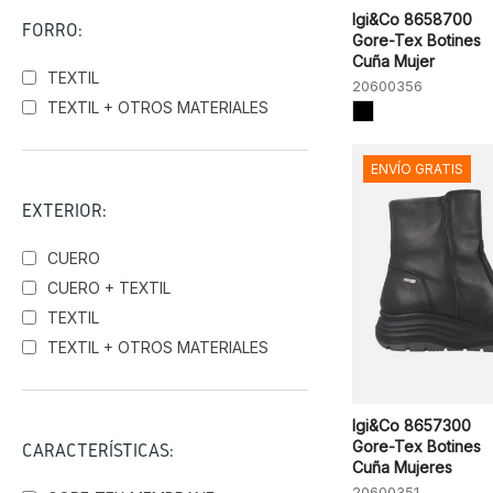
Igi&Co 8658700
FORRO:
Gore-Tex Botines
Cuña Mujer
TEXTIL
20600356
TEXTIL + OTROS MATERIALES
ENVÍO GRATIS
EXTERIOR:
CUERO
CUERO + TEXTIL
TEXTIL
TEXTIL + OTROS MATERIALES
Igi&Co 8657300
Gore-Tex Botines
CARACTERÍSTICAS:
Cuña Mujeres
20600351