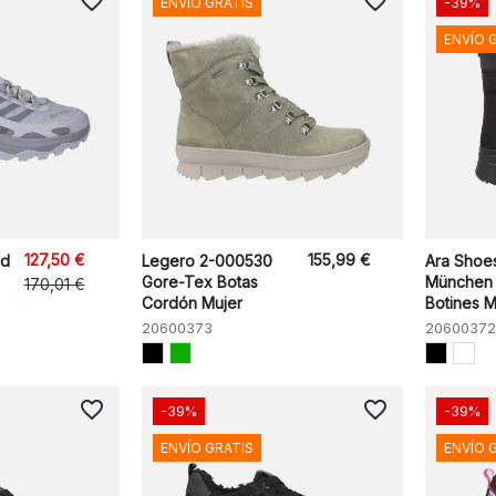
favorite_border
favorite_border
ENVÍO GRATIS
-39%
ENVÍO 
127,50 €
155,99 €
ed
Legero 2-000530
Ara Shoe
Gore-Tex Botas
München
170,01 €
Cordón Mujer
Botines M
20600373
20600372
favorite_border
favorite_border
-39%
-39%
ENVÍO GRATIS
ENVÍO 