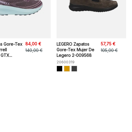
84,00 €
57,75 €
as Gore-Tex
LEGERO Zapatos
rell
Gore-Tex Mujer De
140,00 €
105,00 €
 GTX...
Legero 2-009568
20600319