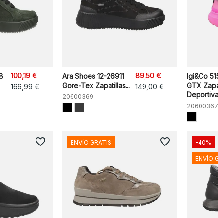
100,19 €
89,50 €
8
Ara Shoes 12-26911
Igi&Co 51
Gore-Tex Zapatillas...
GTX Zapat
166,99 €
149,00 €
Deportiva
20600369
20600367
favorite_border
favorite_border
ENVÍO GRATIS
-40%
ENVÍO 