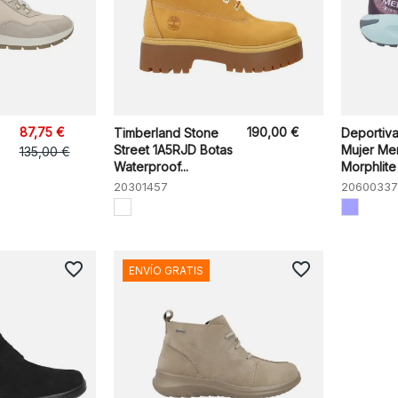
87,75 €
190,00 €
Timberland Stone
Deportiv
Street 1A5RJD Botas
Mujer Mer
135,00 €
Waterproof...
Morphlite
20301457
20600337
favorite_border
favorite_border
ENVÍO GRATIS