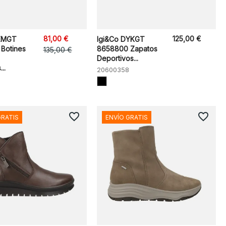
81,00 €
125,00 €
DEMGT
Igi&Co DYKGT
Botines
8658800 Zapatos
135,00 €
Deportivos...
..
20600358
favorite_border
favorite_border
GRATIS
ENVÍO GRATIS