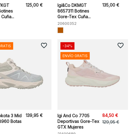
125,00 €
135,00 €
YKGT
Igi&Co DKMGT
Botines
8657311 Botines
Cuña...
Gore-Tex Cuña...
20600352
favorite_border
favorite_border
GRATIS
-34%
ENVÍO GRATIS
139,95 €
84,50 €
okota 3 Mid
Igi And Co 7705
960 Botas
Deportivas Gore-Tex
129,95 €
GTX Mujeres
21400689