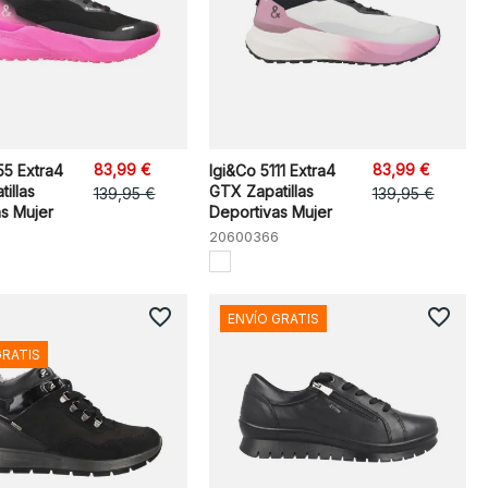
83,99 €
83,99 €
55 Extra4
Igi&Co 5111 Extra4
illas
GTX Zapatillas
139,95 €
139,95 €
s Mujer
Deportivas Mujer
20600366
favorite_border
favorite_border
ENVÍO GRATIS
GRATIS