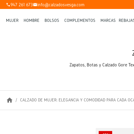
947 261 673
info@calzadosvesga.com
phone
mail
MUJER
HOMBRE
BOLSOS
COMPLEMENTOS
MARCAS
REBAJA
Zapatos, Botas y Calzado Gore Tex
home
CALZADO DE MUJER: ELEGANCIA Y COMODIDAD PARA CADA OC