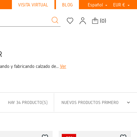
VISITA VIRTUAL
BLOG
Español
EUR €


(
0
)
R
ando y fabricando calzado de...
Ver
HAY 34 PRODUCTO(S)