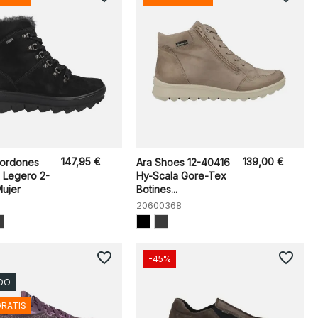
147,95 €
139,00 €
Cordones
Ara Shoes 12-40416
 Legero 2-
Hy-Scala Gore-Tex
ujer
Botines...
20600368
favorite_border
favorite_border
-45%
DO
GRATIS