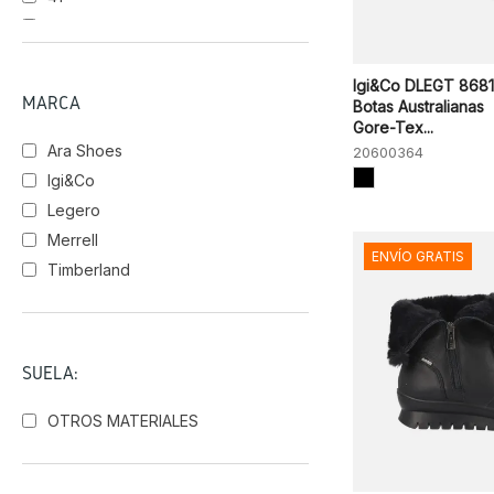
43
Igi&Co DLEGT 868
MARCA
Botas Australianas
Gore-Tex...
Ara Shoes
20600364
Igi&Co
Legero
Merrell
ENVÍO GRATIS
Timberland
SUELA:
OTROS MATERIALES