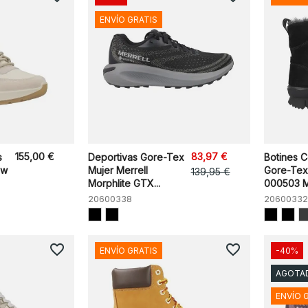
ENVÍO GRATIS
155,00 €
83,97 €
s
Deportivas Gore-Tex
Botines 
ew
Mujer Merrell
Gore-Tex
139,95 €
Morphlite GTX...
000503 M
20600338
20600332
favorite_border
favorite_border
ENVÍO GRATIS
-40%
AGOTA
ENVÍO 