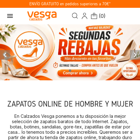
ENVÍO GRATUITO en pedidos superiores a 70€*
menu
(
0
)


ZAPATOS ONLINE DE HOMBRE Y MUJER
En Calzados Vesga ponemos a tu disposición la mejor
selección de zapatos baratos de todo Internet. Zapatos,
botas, botines, sandalias, gore-tex, zapatillas de estar por
casa... lo tenemos todo a precios increíbles. Queremos ser a
partir de ahora tu tienda de zapatos online, trabajando duro