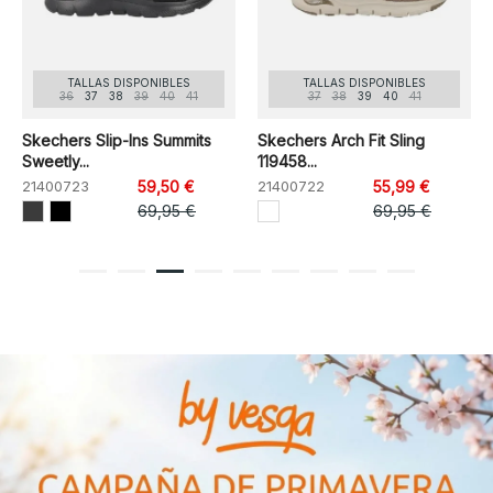
TALLAS DISPONIBLES
TALLAS DISPONIBLES
36
37
38
39
40
41
37
38
39
40
41
Skechers Slip-Ins Summits
Skechers Arch Fit Sling
Sweetly...
119458...
21400723
59,50 €
21400722
55,99 €
69,95 €
69,95 €
1
2
3
4
5
6
7
8
9