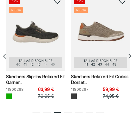
favorite_border
favorite_border
-19%
-19%
NUEVO
NUEVO
TALLAS DISPONIBLES
TALLAS DISPONIBLES
40
41
42
43
44
45
41
42
43
44
45
Skechers Slip-Ins Relaxed Fit
Skechers Relaxed Fit Corliss
Garner...
Dorset...
11800268
63,99 €
11800267
59,99 €
79,95 €
74,95 €
1
2
3
4
5
6
7