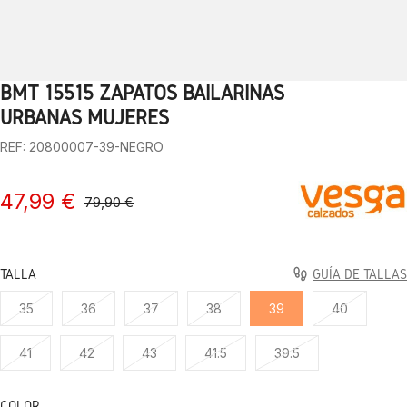
BMT 15515 ZAPATOS BAILARINAS
1
2
3
4
5
6
7
8
9
10
URBANAS MUJERES
REF: 20800007-39-NEGRO
47,99 €
79,90 €
TALLA
GUÍA DE TALLAS
35
36
37
38
39
40
41
42
43
41.5
39.5
COLOR