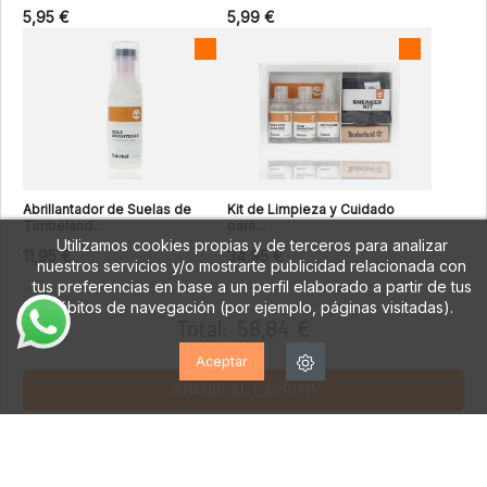
5,95 €
5,99 €
Abrillantador de Suelas de
Kit de Limpieza y Cuidado
Timbeland...
para...
Utilizamos cookies propias y de terceros para analizar
11,95 €
34,95 €
nuestros servicios y/o mostrarte publicidad relacionada con
tus preferencias en base a un perfil elaborado a partir de tus
hábitos de navegación (por ejemplo, páginas visitadas).
Total:
58,84 €
Aceptar
AÑADIR AL CARRITO