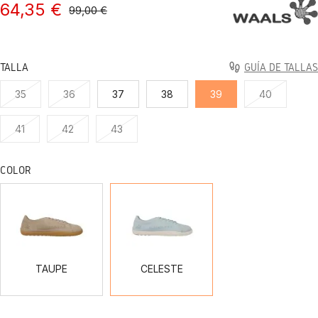
64,35 €
99,00 €
TALLA
GUÍA DE TALLAS
35
36
37
38
39
40
41
42
43
COLOR
TAUPE
CELESTE
TAUPE
CELESTE