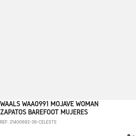
WAALS WAA0991 MOJAVE WOMAN
1
2
3
4
5
6
7
8
9
10
ZAPATOS BAREFOOT MUJERES
REF: 21400692-39-CELESTE