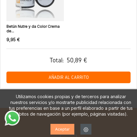
Betún Nutre y da Color Crema
de...
9,95 €
Total:
50,89 €
AÑADIR AL CARRITO
Utilizamos cookies propias y de terceros para analizar
nuestros servicios y/o mostrarte publicidad relacionada con
tus preferencias en base a un perfil elaborado a partir de tus
hábitos de navegación (por ejemplo, páginas visitadas).
Aceptar