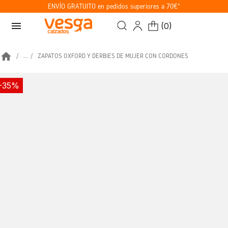
ENVÍO GRATUITO en pedidos superiores a 70€*
menu
(
0
)
home
...
ZAPATOS OXFORD Y DERBIES DE MUJER CON CORDONES
-35%