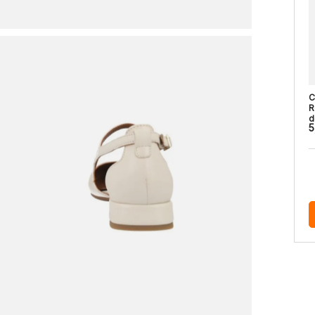
C
R
d
5