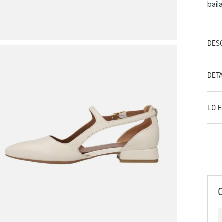
bail
DES
DET
LO 