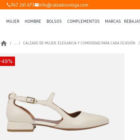
947 261 673
info@calzadosvesga.com
phone
mail
MUJER
HOMBRE
BOLSOS
COMPLEMENTOS
MARCAS
REBAJA
home
...
CALZADO DE MUJER: ELEGANCIA Y COMODIDAD PARA CADA OCASIÓN
-49%