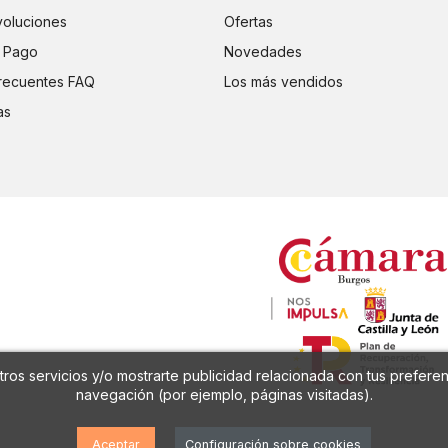
voluciones
Ofertas
 Pago
Novedades
recuentes FAQ
Los más vendidos
as
ros servicios y/o mostrarte publicidad relacionada con tus preferen
navegación (por ejemplo, páginas visitadas).
Aceptar
Configuración sobre cookies