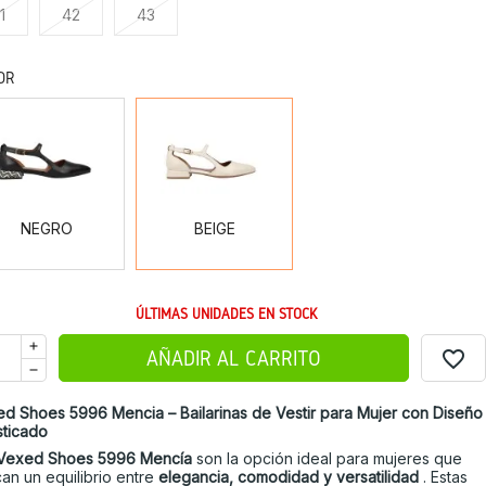
1
42
43
OR
NEGRO
BEIGE
NEGRO
BEIGE
ÚLTIMAS UNIDADES EN STOCK
favorite_border
AÑADIR AL CARRITO
d Shoes 5996 Mencia – Bailarinas de Vestir para Mujer con Diseño
sticado
Vexed Shoes 5996 Mencía
son la opción ideal para mujeres que
an un equilibrio entre
elegancia, comodidad y versatilidad
. Estas