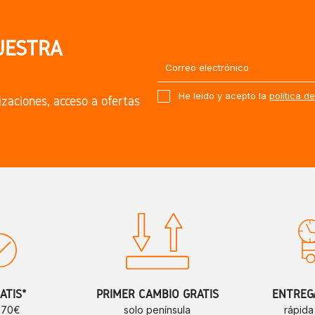
UESTRA
He leído y acepto la
política d
izaciones, acceso a ofertas
ATIS*
PRIMER CAMBIO GRATIS
ENTREGA
e 70€
solo península
rápida