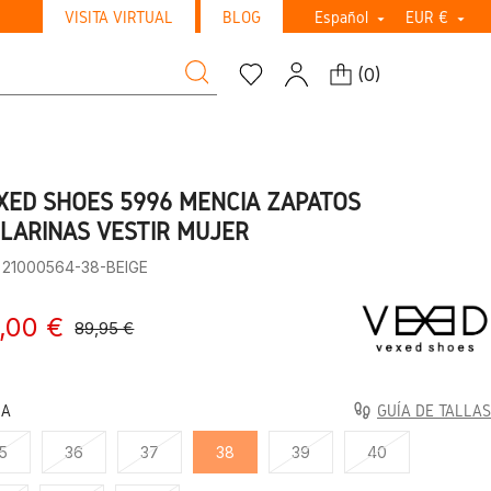
VISITA VIRTUAL
BLOG
Español
EUR €


(
0
)
XED SHOES 5996 MENCIA ZAPATOS
ILARINAS VESTIR MUJER
: 21000564-38-BEIGE
,00 €
89,95 €
LA
GUÍA DE TALLAS
5
36
37
38
39
40