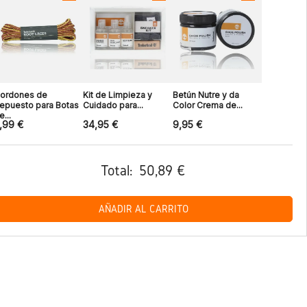
ordones de
Kit de Limpieza y
Betún Nutre y da
epuesto para Botas
Cuidado para...
Color Crema de...
e...
,99 €
34,95 €
9,95 €
Total:
50,89 €
AÑADIR AL CARRITO