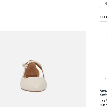
4
COL
Vexe
Sofi
Las
busc