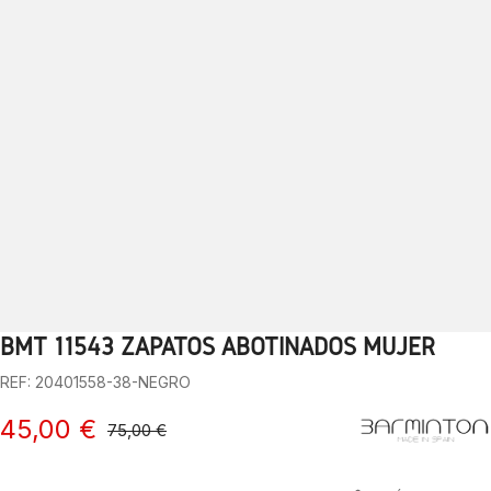
BMT 11543 ZAPATOS ABOTINADOS MUJER
1
2
3
4
5
6
7
8
9
10
REF: 20401558-38-NEGRO
45,00 €
75,00 €