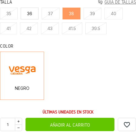
TALLA
GUÍA DE TALLAS
35
36
37
38
39
40
41
42
43
41.5
39.5
COLOR
NEGRO
NEGRO
ÚLTIMAS UNIDADES EN STOCK
favorite_border
AÑADIR AL CARRITO