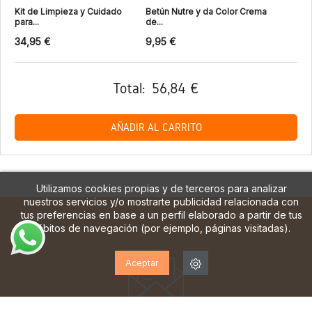
Kit de Limpieza y Cuidado
Betún Nutre y da Color Crema
para...
de...
34,95 €
9,95 €
Total:
56,84 €
AÑADIR AL CARRITO
Utilizamos cookies propias y de terceros para analizar
nuestros servicios y/o mostrarte publicidad relacionada con
tus preferencias en base a un perfil elaborado a partir de tus
hábitos de navegación (por ejemplo, páginas visitadas).
Aceptar