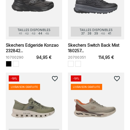
TAILLES DISPONIBLES
TAILLES DISPONIBLES
41
42
43
44
45
37
38
39
40
41
Skechers Edgeride Konzao
Skechers Switch Back Mist
232842...
180257...
10700290
94,95 €
20700351
114,95 €
favorite_border
favorite_border
-19%
-19%
LIVRAISON GRATUITE
LIVRAISON GRATUITE