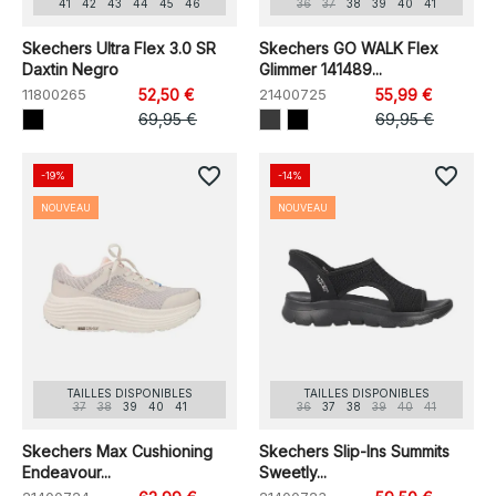
41
42
43
44
45
46
36
37
38
39
40
41
Skechers Ultra Flex 3.0 SR
Skechers GO WALK Flex
Daxtin Negro
Glimmer 141489...
11800265
52,50 €
21400725
55,99 €
69,95 €
69,95 €
favorite_border
favorite_border
-19%
-14%
NOUVEAU
NOUVEAU
TAILLES DISPONIBLES
TAILLES DISPONIBLES
37
38
39
40
41
36
37
38
39
40
41
Skechers Max Cushioning
Skechers Slip-Ins Summits
Endeavour...
Sweetly...