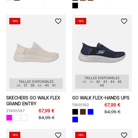
favorite_border
favorite_border
-19%
-19%
TAILLES DISPONIBLES
TAILLES DISPONIBLES
40
41
42
43
44
45
36
37
38
39
40
41
46
SKECHERS GO WALK FLEX
GO WALK FLEX-HANDS UPS
GRAND ENTRY
11800192
67,99 €
21400567
67,99 €
84,95 €
84,95 €
favorite_border
favorite_border
-19%
-19%