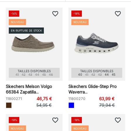
favorite_border
favorite_border
-14%
-19%
NOUVEAU
NOUVEAU
EN RUPTURE DE STOCK
TAILLES DISPONIBLES
TAILLES DISPONIBLES
41
42
43
44
45
46
40
41
42
43
44
45
Skechers Melson Volgo
Skechers Glide-Step Pro
66384 Zapatilla...
Waverra...
11800271
46,75 €
11800270
63,99 €
54,95 €
79,94 €
favorite_border
favorite_border
-19%
-19%
NOUVEAU
NOUVEAU