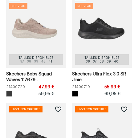
NOUVEAU
NOUVEAU
TAILLES DISPONIBLES
TAILLES DISPONIBLES
37
38
39
40
41
36
37
38
39
40
Skechers Bobs Squad
Skechers Ultra Flex 3.0 SR
Waves 117679...
Jinie...
21400720
47,99 €
21400719
55,99 €
59,95 €
69,95 €
favorite_border
favorite_border
LIVRAISON GRATUITE
LIVRAISON GRATUITE