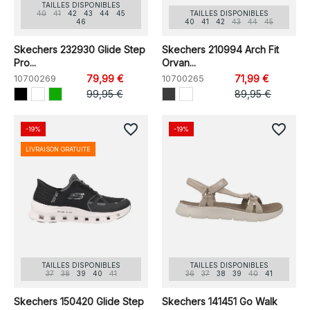
TAILLES DISPONIBLES
40
41
42
43
44
45
TAILLES DISPONIBLES
46
40
41
42
43
44
45
Skechers 232930 Glide Step
Skechers 210994 Arch Fit
Pro...
Orvan...
10700269
79,99 €
10700265
71,99 €
99,95 €
89,95 €
favorite_border
favorite_border
-19%
-19%
LIVRAISON GRATUITE
TAILLES DISPONIBLES
TAILLES DISPONIBLES
37
38
39
40
41
36
37
38
39
40
41
Skechers 150420 Glide Step
Skechers 141451 Go Walk