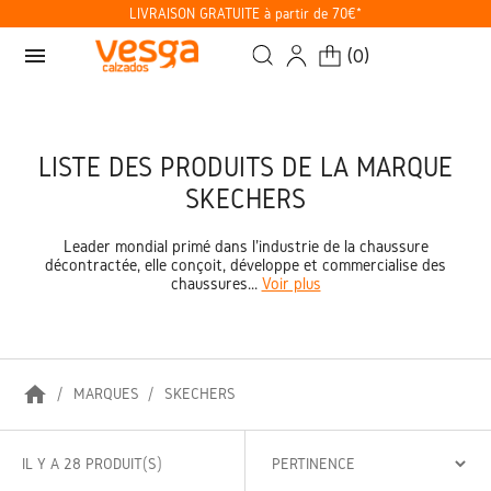
LIVRAISON GRATUITE à partir de 70€*
menu
(
0
)
LISTE DES PRODUITS DE LA MARQUE
SKECHERS
Leader mondial primé dans l'industrie de la chaussure
décontractée, elle conçoit, développe et commercialise des
chaussures...
Voir plus
home
MARQUES
SKECHERS
IL Y A 28 PRODUIT(S)