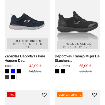
TAILLES DISPONIBLES
40
41
42
43
44
45
TAILLES DISPONIBLES
46
36
37
38
39
40
41
Zapatillas Deportivas Para
Deportivas Trabajo Mujer De
Hombre De...
Skechers...
11800057
43,99 €
20700223
55,99 €
54,95 €
69,95 €
favorite_border
favorite_border
-19%
LIVRAISON GRATUITE