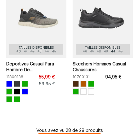
TAILLES DISPONIBLES
TAILLES DISPONIBLES
40
41
42
43
44
45
40
41
42
43
44
45
Deportivas Casual Para
Skechers Hommes Casual
Hombre De...
Chaussures...
11800138
55,99 €
10700131
94,95 €
69,95 €
Vous avez vu 28 de 28 produits