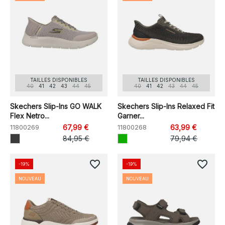
TAILLES DISPONIBLES
TAILLES DISPONIBLES
40
41
42
43
44
45
40
41
42
43
44
45
Skechers Slip-Ins GO WALK
Skechers Slip-Ins Relaxed Fit
Flex Netro...
Garner...
11800269
67,99 €
11800268
63,99 €
84,95 €
79,94 €
favorite_border
favorite_border
-19%
-19%
NOUVEAU
NOUVEAU