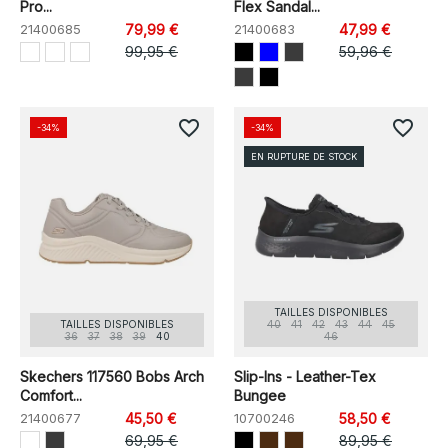
Pro...
Flex Sandal...
21400685
79,99 €
21400683
47,99 €
99,95 €
59,96 €
favorite_border
favorite_border
-34%
-34%
EN RUPTURE DE STOCK
TAILLES DISPONIBLES
TAILLES DISPONIBLES
40
41
42
43
44
45
36
37
38
39
40
46
Skechers 117560 Bobs Arch
Slip-Ins - Leather-Tex
Comfort...
Bungee
21400677
45,50 €
10700246
58,50 €
69,95 €
89,95 €