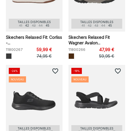
TAILLES DISPONIBLES
TAILLES DISPONIBLES
41
42
43
44
45
41
42
43
44
45
Skechers Relaxed Fit: Corliss
Skechers Relaxed Fit
-...
Wagner Avalon...
11800267
59,99 €
11800266
47,99 €
74,95 €
59,95 €
favorite_border
favorite_border
-24%
-19%
NOUVEAU
NOUVEAU
TAILLES DISPONIBLES
TAILLES DISPONIBLES