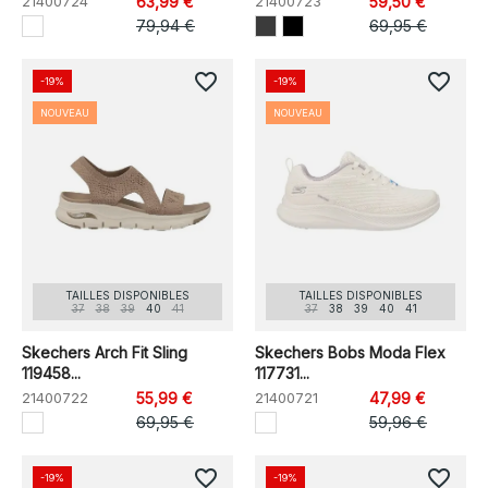
21400724
63,99 €
21400723
59,50 €
79,94 €
69,95 €
favorite_border
favorite_border
-19%
-19%
NOUVEAU
NOUVEAU
TAILLES DISPONIBLES
TAILLES DISPONIBLES
37
38
39
40
41
37
38
39
40
41
Skechers Arch Fit Sling
Skechers Bobs Moda Flex
119458...
117731...
21400722
55,99 €
21400721
47,99 €
69,95 €
59,96 €
favorite_border
favorite_border
-19%
-19%