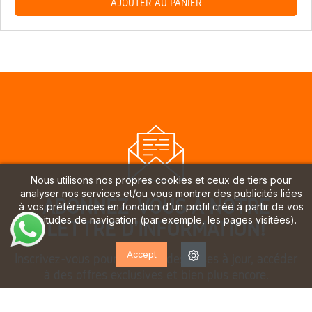
AJOUTER AU PANIER
Nous utilisons nos propres cookies et ceux de tiers pour
analyser nos services et/ou vous montrer des publicités liées
ABONNEZ-VOUS À NOTRE
à vos préférences en fonction d'un profil créé à partir de vos
habitudes de navigation (par exemple, les pages visitées).
LETTRE D'INFORMATION!
Accept
Inscrivez-vous pour recevoir des mises à jour, accéder
à des offres exclusives et bien plus encore.