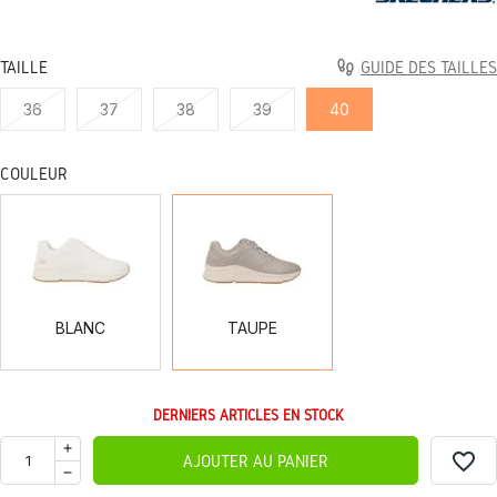
TAILLE
GUIDE DES TAILLES
36
37
38
39
40
COULEUR
BLANC
TAUPE
BLANC
TAUPE
DERNIERS ARTICLES EN STOCK
favorite_border
AJOUTER AU PANIER