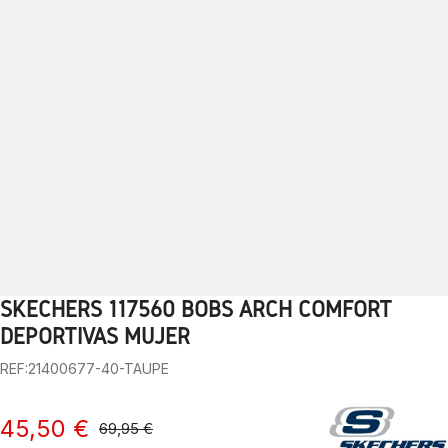
SKECHERS 117560 BOBS ARCH COMFORT
1
2
3
4
5
6
7
8
9
10
DEPORTIVAS MUJER
REF:21400677-40-TAUPE
45,50 €
69,95 €