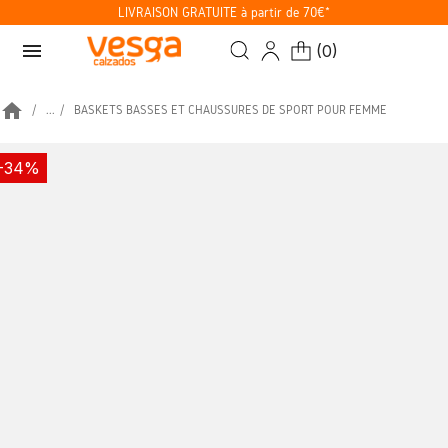
LIVRAISON GRATUITE à partir de 70€*
menu
(
0
)
home
...
BASKETS BASSES ET CHAUSSURES DE SPORT POUR FEMME
-34%