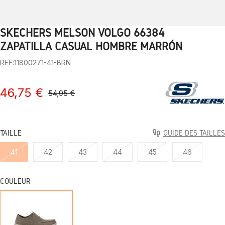
SKECHERS MELSON VOLGO 66384
1
2
3
4
5
6
7
8
9
10
11
12
13
ZAPATILLA CASUAL HOMBRE MARRÓN
REF:11800271-41-BRN
46,75 €
54,95 €
TAILLE
GUIDE DES TAILLES
41
42
43
44
45
46
COULEUR
BRN