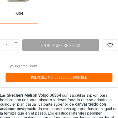
BRN
favorite_border
EN RUPTURE DE STOCK
PRÉVENEZ-MOI LORSQUE DISPONIBLE
Las
Skechers Melson Volgo 66384
son zapatillas slip-on para
hombre con un toque playero y desenfadado que se adaptan a
cualquier plan casual. La parte superior de
canvas tejido con
acabado envejecido
da ese aspecto vintage que funciona igual en
la terraza que en el paseo. Los elásticos laterales permiten
ponérselas y quitárselas sin esfuerzo: sin cordones, sin perder el