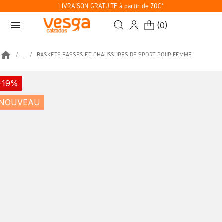
LIVRAISON GRATUITE à partir de 70€*
menu
(
0
)
home
...
BASKETS BASSES ET CHAUSSURES DE SPORT POUR FEMME
-19%
NOUVEAU