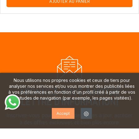
AJOUTER AU PANIER
Nous utilisons nos propres cookies et ceux de tiers pour
analyser nos services et/ou vous montrer des publicités liées
ABONNEZ-VOUS À NOTRE
à vos préférences en fonction d'un profil créé à partir de vos
habitudes de navigation (par exemple, les pages visitées).
LETTRE D'INFORMATION!
Accept
Inscrivez-vous pour recevoir des mises à jour, accéder
à des offres exclusives et bien plus encore.