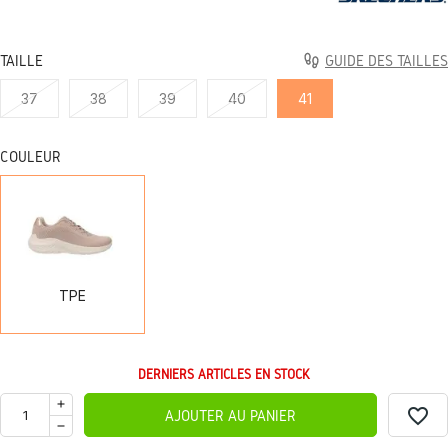
TAILLE
GUIDE DES TAILLES
37
38
39
40
41
COULEUR
TPE
TPE
DERNIERS ARTICLES EN STOCK
favorite_border
AJOUTER AU PANIER