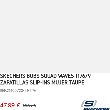
SKECHERS BOBS SQUAD WAVES 117679
1
2
3
4
5
6
7
8
9
10
11
12
13
ZAPATILLAS SLIP-INS MUJER TAUPE
REF:21400720-41-TPE
47,99 €
59,95 €