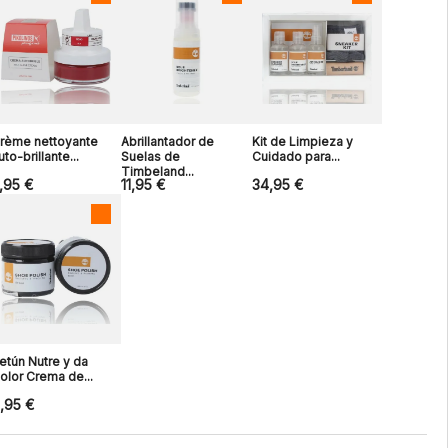
rème nettoyante
Abrillantador de
Kit de Limpieza y
uto-brillante...
Suelas de
Cuidado para...
Timbeland...
,95 €
11,95 €
34,95 €
etún Nutre y da
olor Crema de...
,95 €