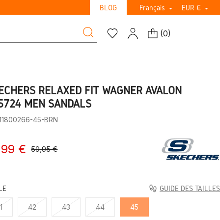
BLOG
Français
EUR €


(
0
)
ECHERS RELAXED FIT WAGNER AVALON
5724 MEN SANDALS
:11800266-45-BRN
,99 €
59,95 €
LE
GUIDE DES TAILLES
1
42
43
44
45