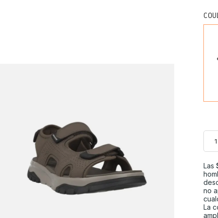
COU
Las
homb
desd
no a
cual
La c
ampl