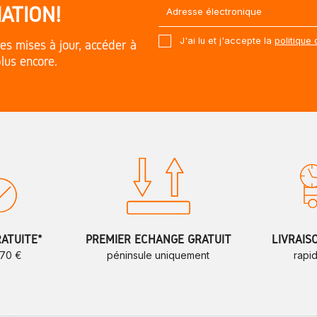
ATION!
J'ai lu et j'accepte la
politique 
es mises à jour, accéder à
plus encore.
RATUITE*
PREMIER ÉCHANGE GRATUIT
LIVRAIS
 70 €
péninsule uniquement
rapi