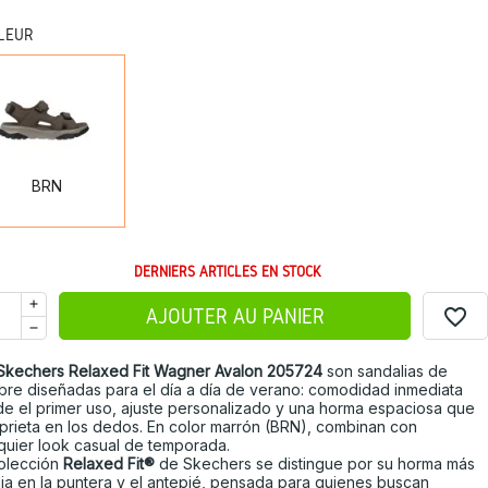
LEUR
BRN
BRN
DERNIERS ARTICLES EN STOCK
favorite_border
AJOUTER AU PANIER
Skechers Relaxed Fit Wagner Avalon 205724
son sandalias de
re diseñadas para el día a día de verano: comodidad inmediata
e el primer uso, ajuste personalizado y una horma espaciosa que
prieta en los dedos. En color marrón (BRN), combinan con
quier look casual de temporada.
olección
Relaxed Fit®
de Skechers se distingue por su horma más
ia en la puntera y el antepié, pensada para quienes buscan