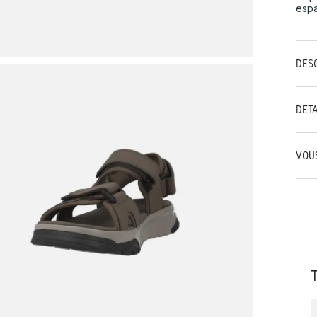
espa
DES
DÉT
VOU