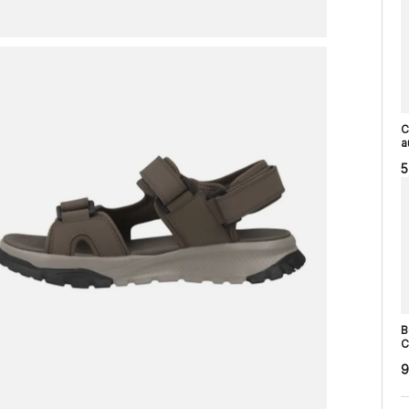
C
a
5
B
C
9