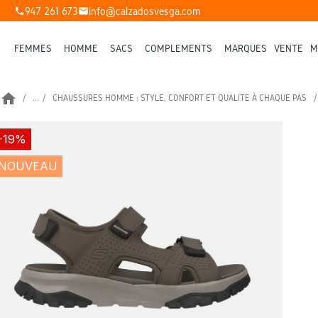
947 261 673
info@calzadosvesga.com
phone
mail
FEMMES
HOMME
SACS
COMPLÉMENTS
MARQUES
VENTE
M
home
...
CHAUSSURES HOMME : STYLE, CONFORT ET QUALITÉ À CHAQUE PAS
-19%
NOUVEAU