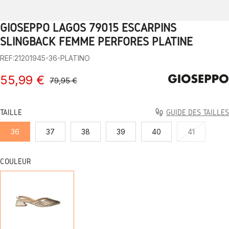
GIOSEPPO LAGOS 79015 ESCARPINS
1
2
3
4
5
6
7
8
9
10
SLINGBACK FEMME PERFORÉS PLATINE
REF:21201945-36-PLATINO
55,99 €
79,95 €
TAILLE
GUIDE DES TAILLES
36
37
38
39
40
41
COULEUR
PLATINE