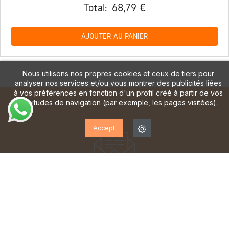
Total:
68,79 €
AJOUTER AU PANIER
Nous utilisons nos propres cookies et ceux de tiers pour
analyser nos services et/ou vous montrer des publicités liées
à vos préférences en fonction d'un profil créé à partir de vos
habitudes de navigation (par exemple, les pages visitées).
Accept
ABONNEZ-VOUS À NOTRE
LETTRE D'INFORMATION!
Inscrivez-vous pour recevoir des mises à jour, accéder