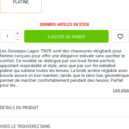
PLATINE
DERNIERS ARTICLES EN STOCK
favorite_border
AJOUTER AU PANIER
Les Gioseppo Lagos 79015 sont des chaussures slingback pour
femme conçues pour offrir une élégance estivale sans sacrifier le
confort. Ce modèle se distingue par son bout fermé perforé,
apportant respirabilité et style, ainsi que par son fini métallisé
platine qui sublime toutes les tenues. La bride arrière réglable avec
boucle assure un bon maintien, tandis que le talon bas géométrique
permet de marcher confortablement pendant des heures. Parfait
pour les...
Lire plus
DÉTAILS DU PRODUIT
VOUS LE TROUVEREZ DANS